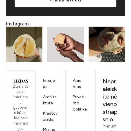
Prenumeruoti
Instagram
Nepr
Interjer
Apie
Žurnalas
as
mus
aleisk
apie
ite nė
Archite
Privatu
interjerą
,
ktūra
mo
vieno
gyvenim
politika
straip
o būdą |
Kraštov
Idėjos ir
snio.
aizdis
inspiraci
Prenum
jos
Menas