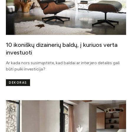
10 ikoniškų dizainerių baldų, į kuriuos verta
investuoti
Ar kada nors susimąstėte, kad baldai ar interjero detalės gali
būti puiki investicija?
DEKORAS