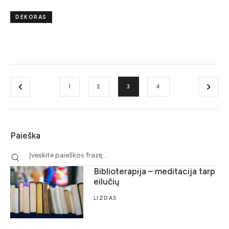
DEKORAS
1
2
3
4
Paieška
Biblioterapija – meditacija tarp
eilučių
LIZDAS