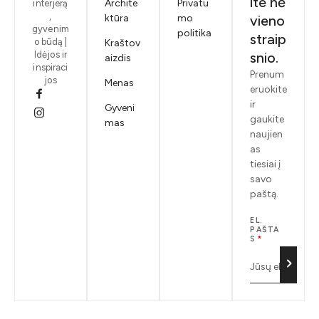
ite nė
Archite
Privatu
interjerą
,
ktūra
mo
vieno
gyvenim
politika
straip
o būdą |
Kraštov
Idėjos ir
snio.
aizdis
inspiraci
Prenum
jos
Menas
eruokite
ir
Gyveni
gaukite
mas
naujien
as
tiesiai į
savo
paštą.
EL.
PAŠTA
S