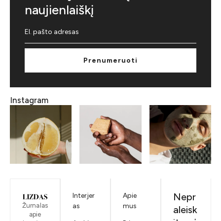
naujienlaiškį
Prenumeruoti
Instagram
Nepr
Interjer
Apie
Žurnalas
as
mus
aleisk
apie