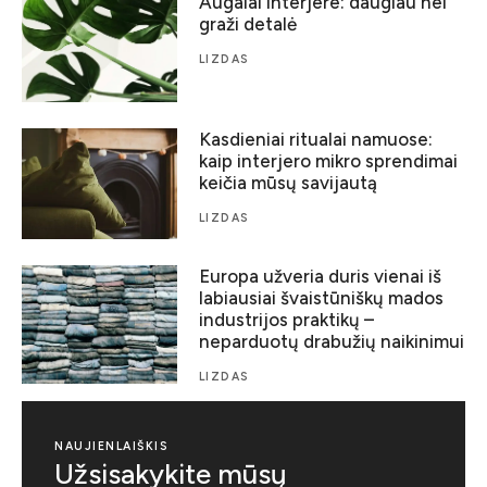
Augalai interjere: daugiau nei
graži detalė
LIZDAS
Kasdieniai ritualai namuose:
kaip interjero mikro sprendimai
keičia mūsų savijautą
LIZDAS
Europa užveria duris vienai iš
labiausiai švaistūniškų mados
industrijos praktikų –
neparduotų drabužių naikinimui
LIZDAS
NAUJIENLAIŠKIS
Užsisakykite mūsų