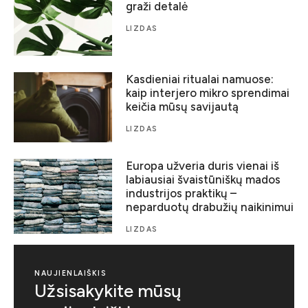
graži detalė
LIZDAS
Kasdieniai ritualai namuose:
kaip interjero mikro sprendimai
keičia mūsų savijautą
LIZDAS
Europa užveria duris vienai iš
labiausiai švaistūniškų mados
industrijos praktikų –
neparduotų drabužių naikinimui
LIZDAS
NAUJIENLAIŠKIS
Užsisakykite mūsų