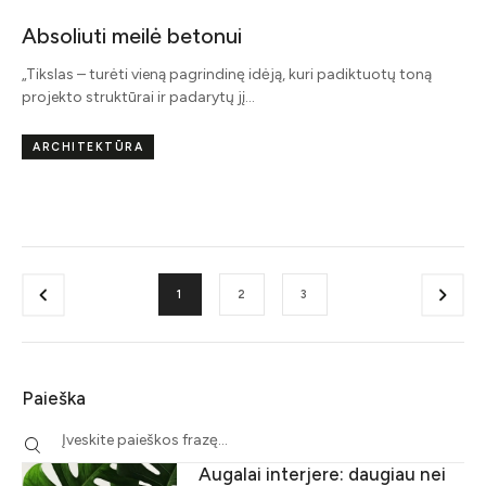
Absoliuti meilė betonui
„Tikslas – turėti vieną pagrindinę idėją, kuri padiktuotų toną
projekto struktūrai ir padarytų jį…
ARCHITEKTŪRA
1
2
3
Paieška
Augalai interjere: daugiau nei