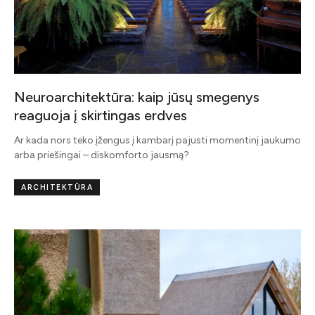
Neuroarchitektūra: kaip jūsų smegenys
reaguoja į skirtingas erdves
Ar kada nors teko įžengus į kambarį pajusti momentinį jaukumo
arba priešingai – diskomforto jausmą?
ARCHITEKTŪRA