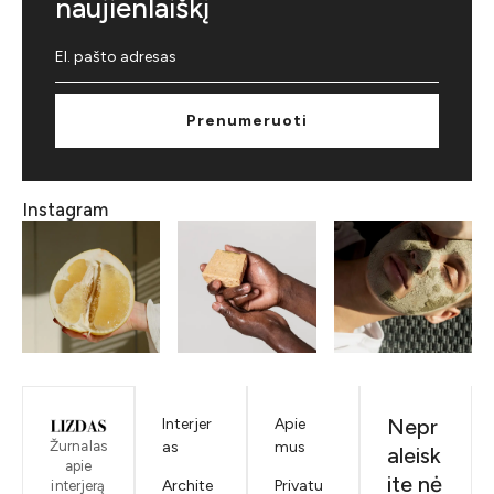
naujienlaiškį
Prenumeruoti
Instagram
Nepr
Interjer
Apie
Žurnalas
as
mus
aleisk
apie
ite nė
Archite
Privatu
interjerą