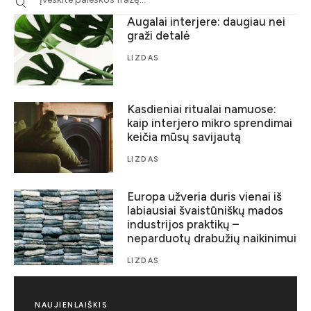
Augalai interjere: daugiau nei
graži detalė
LIZDAS
Kasdieniai ritualai namuose:
kaip interjero mikro sprendimai
keičia mūsų savijautą
LIZDAS
Europa užveria duris vienai iš
labiausiai švaistūniškų mados
industrijos praktikų –
neparduotų drabužių naikinimui
LIZDAS
NAUJIENLAIŠKIS