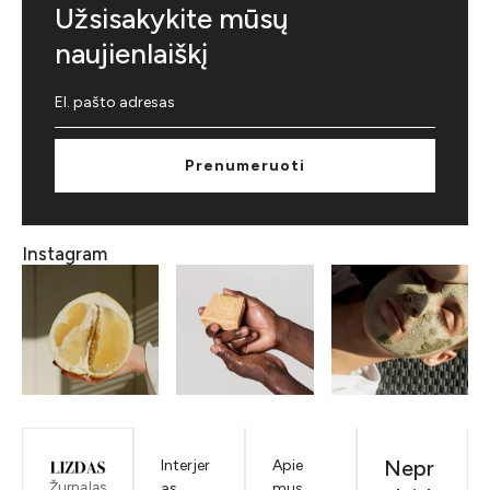
Užsisakykite mūsų
naujienlaiškį
Prenumeruoti
Instagram
Nepr
Interjer
Apie
Žurnalas
as
mus