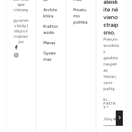
aleisk
apie
ite nė
Archite
Privatu
interjerą
,
ktūra
mo
vieno
gyvenim
politika
straip
o būdą |
Kraštov
Idėjos ir
snio.
aizdis
inspiraci
Prenum
jos
Menas
eruokite
ir
Gyveni
gaukite
mas
naujien
as
tiesiai į
savo
paštą.
EL.
PAŠTA
S