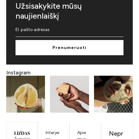
Užsisakykite mūsų
naujienlaiškį
Prenumeruoti
Instagram
Nepr
Interjer
Apie
Žurnalas