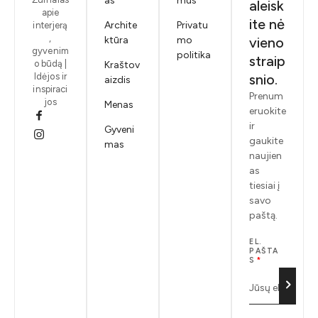
as
mus
aleisk
apie
ite nė
Archite
Privatu
interjerą
,
ktūra
mo
vieno
gyvenim
politika
straip
o būdą |
Kraštov
Idėjos ir
snio.
aizdis
inspiraci
Prenum
jos
Menas
eruokite
ir
Gyveni
gaukite
mas
naujien
as
tiesiai į
savo
paštą.
EL.
PAŠTA
S