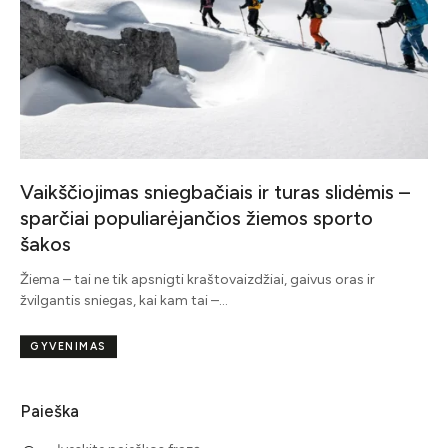
Vaikščiojimas sniegbačiais ir turas slidėmis –
sparčiai populiarėjančios žiemos sporto
šakos
Žiema – tai ne tik apsnigti kraštovaizdžiai, gaivus oras ir
žvilgantis sniegas, kai kam tai –…
GYVENIMAS
Paieška