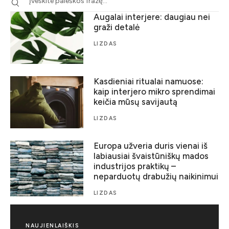
Augalai interjere: daugiau nei
graži detalė
LIZDAS
Kasdieniai ritualai namuose:
kaip interjero mikro sprendimai
keičia mūsų savijautą
LIZDAS
Europa užveria duris vienai iš
labiausiai švaistūniškų mados
industrijos praktikų –
neparduotų drabužių naikinimui
LIZDAS
NAUJIENLAIŠKIS