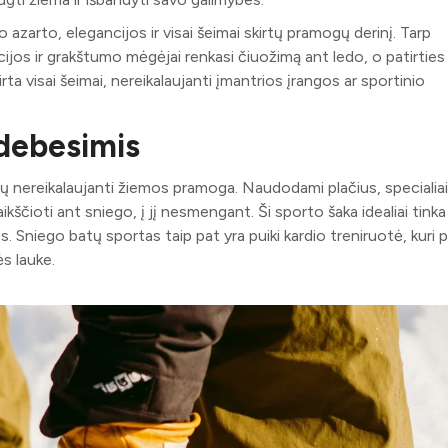
o azarto, elegancijos ir visai šeimai skirtų pramogų derinį. Tarp
ncijos ir grakštumo mėgėjai renkasi čiuožimą ant ledo, o patirties
rta visai šeimai, nereikalaujanti įmantrios įrangos ar sportinio
 debesimis
žių nereikalaujanti žiemos pramoga. Naudodami plačius, specialiai
ikščioti ant sniego, į jį nesmengant. Ši sporto šaka idealiai tinka
. Sniego batų sportas taip pat yra puiki kardio treniruotė, kuri pu
s lauke.