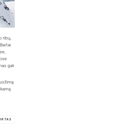
o ribų,
laitai
ose,
uose
mas gali
iuožimą
inkamą
ORTAS