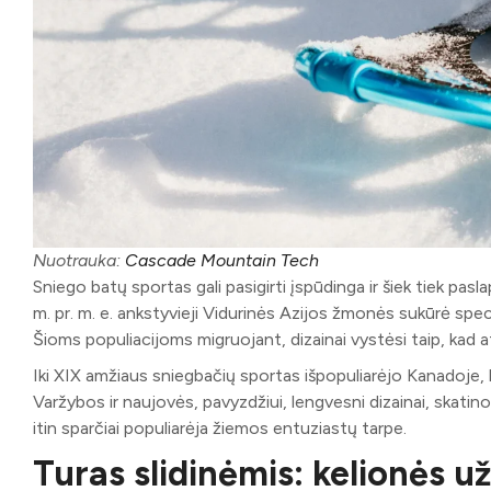
Nuotrauka:
Cascade Mountain Tech
Sniego batų sportas gali pasigirti įspūdinga ir šiek tiek pa
m. pr. m. e. ankstyvieji Vidurinės Azijos žmonės sukūrė speci
Šioms populiacijoms migruojant, dizainai vystėsi taip, kad ati
Iki XIX amžiaus sniegbačių sportas išpopuliarėjo Kanadoje,
Varžybos ir naujovės, pavyzdžiui, lengvesni dizainai, skatin
itin sparčiai populiarėja žiemos entuziastų tarpe.
Turas slidinėmis: kelionės už