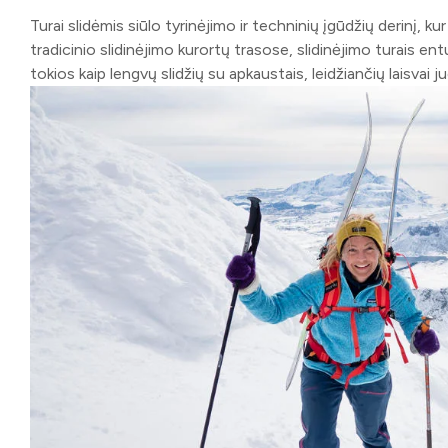
Turai slidėmis siūlo tyrinėjimo ir techninių įgūdžių derinį, k
tradicinio slidinėjimo kurortų trasose, slidinėjimo turais ent
tokios kaip lengvų slidžių su apkaustais, leidžiančių laisvai j