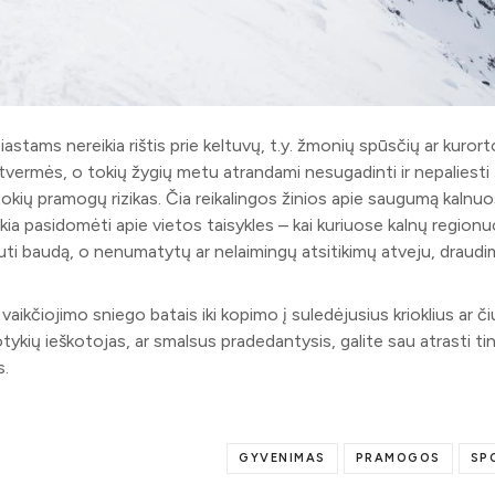
iastams nereikia rištis prie keltuvų, t.y. žmonių spūsčių ar kurort
ištvermės, o tokių žygių metu atrandami nesugadinti ir nepaliesti š
ti tokių pramogų rizikas. Čia reikalingos žinios apie saugumą kalnu
ikia pasidomėti apie vietos taisykles – kai kuriuose kalnų region
gauti baudą, o nenumatytų ar nelaimingų atsitikimų atveju, draudi
aikčiojimo sniego batais iki kopimo į suledėjusius krioklius ar č
otykių ieškotojas, ar smalsus pradedantysis, galite sau atrasti t
s.
GYVENIMAS
PRAMOGOS
SP