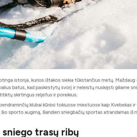
slaptinga istorija, kurios ištakos siekia tūkstančius metų. Maždau
alius batus, kad paskirstytų svorį ir neleistų nuskęsti giliame sn
tiktų skirtingus reljefus ir poreikius.
 bendraminčių klubai kūrėsi tokiuose miestuose kaip Kvebekas ir
o šio sporto augimą, šiandien sniegbačių sportas atrandamas iš n
 sniego trasų ribų