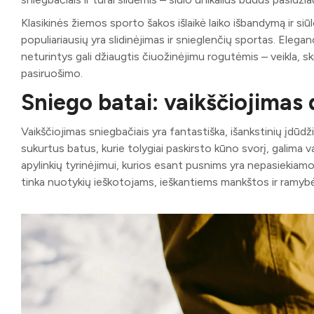
Klasikinės žiemos sporto šakos išlaikė laiko išbandymą ir siūl
populiariausių yra slidinėjimas ir snieglenčių sportas. Elega
neturintys gali džiaugtis čiuožinėjimu rogutėmis – veikla, ski
pasiruošimo.
Sniego batai: vaikščiojimas
Vaikščiojimas sniegbačiais yra fantastiška, išankstinių įdūd
sukurtus batus, kurie tolygiai paskirsto kūno svorį, galima va
apylinkių tyrinėjimui, kurios esant pusnims yra nepasiekiamos
tinka nuotykių ieškotojams, ieškantiems mankštos ir ramybė