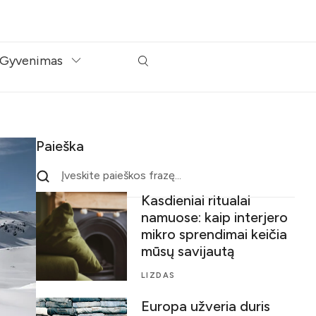
Gyvenimas
Paieška
Kasdieniai ritualai
namuose: kaip interjero
mikro sprendimai keičia
mūsų savijautą
LIZDAS
Europa užveria duris