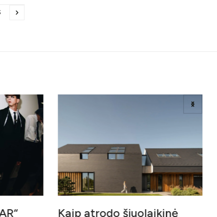
S
AR“
Kaip atrodo šiuolaikinė