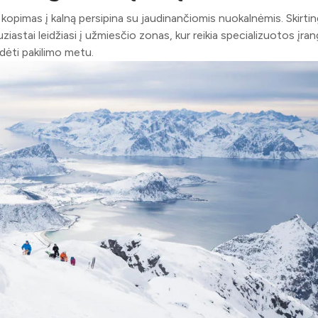
ur kopimas į kalną persipina su jaudinančiomis nuokalnėmis. Skirti
uziastai leidžiasi į užmiesčio zonas, kur reikia specializuotos įra
udėti pakilimo metu.