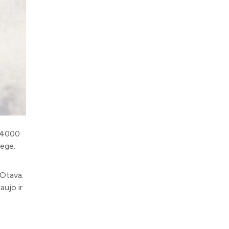
g 4000
iege.
 Otava.
aujo ir