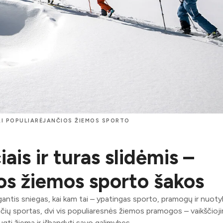
IAI POPULIARĖJANČIOS ŽIEMOS SPORTO
ais ir turas slidėmis –
ios žiemos sporto šakos
ilgantis sniegas, kai kam tai – ypatingas sporto, pramogų ir nuoty
glenčių sportas, dvi vis populiaresnės žiemos pramogos – vaikščioj
augti žiema ir išbandyti savo galimybes.