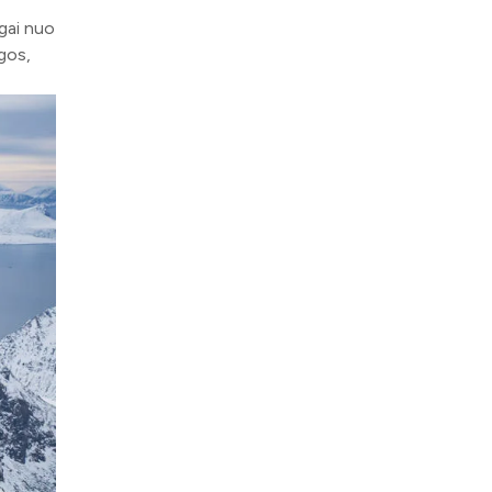
ngai nuo
ngos,