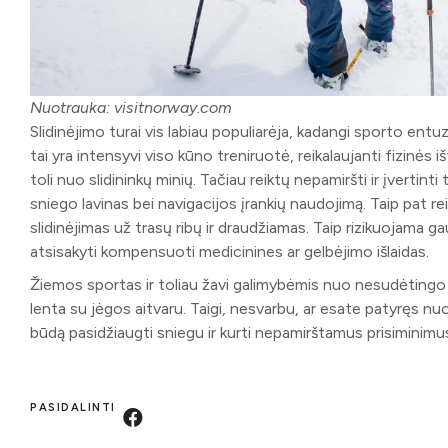
Nuotrauka: visitnorway.com
Slidinėjimo turai vis labiau populiarėja, kadangi sporto entuz
tai yra intensyvi viso kūno treniruotė, reikalaujanti fizinės 
toli nuo slidininkų minių. Tačiau reiktų nepamiršti ir įvertin
sniego lavinas bei navigacijos įrankių naudojimą. Taip pat re
slidinėjimas už trasų ribų ir draudžiamas. Taip rizikuojama 
atsisakyti kompensuoti medicinines ar gelbėjimo išlaidas.
Žiemos sportas ir toliau žavi galimybėmis nuo nesudėtingo v
lenta su jėgos aitvaru. Taigi, nesvarbu, ar esate patyręs nu
būdą pasidžiaugti sniegu ir kurti nepamirštamus prisiminimu
PASIDALINTI