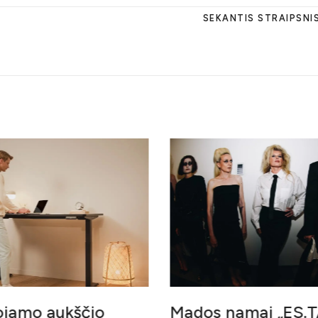
SEKANTIS STRAIPSNI
ojamo aukščio
Mados namai „ES.T