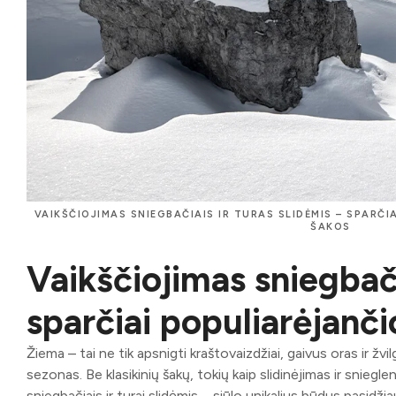
VAIKŠČIOJIMAS SNIEGBAČIAIS IR TURAS SLIDĖMIS – SPARČ
ŠAKOS
Vaikščiojimas sniegbači
sparčiai populiarėjanč
Žiema – tai ne tik apsnigti kraštovaizdžiai, gaivus oras ir žv
sezonas. Be klasikinių šakų, tokių kaip slidinėjimas ir snie
sniegbačiais ir turai slidėmis – siūlo unikalius būdus pasidži