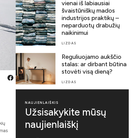
vienai iš labiausiai
švaistūniškų mados
industrijos praktikų –
neparduotų drabužių
naikinimui
LIZDAS
Reguliuojamo aukščio
stalas: ar dirbant būtina
stovėti visą dieną?
LIZDAS
NAUJIENLAIŠKIS
Užsisakykite mūsų
naujienlaiškį
kių
imas