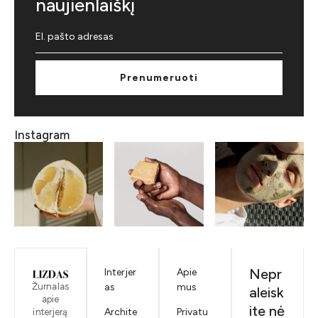
naujienlaiškį
Prenumeruoti
Instagram
Nepr
Interjer
Apie
Žurnalas
as
mus
aleisk
apie
ite nė
Archite
Privatu
interjerą