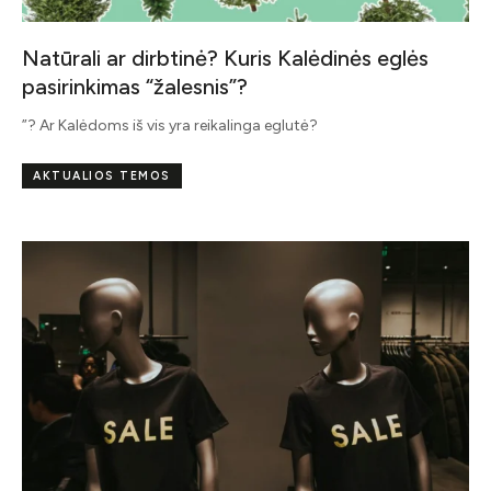
Natūrali ar dirbtinė? Kuris Kalėdinės eglės
pasirinkimas “žalesnis”?
”? Ar Kalėdoms iš vis yra reikalinga eglutė?
AKTUALIOS TEMOS