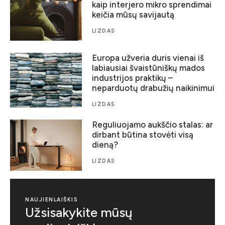
kaip interjero mikro sprendimai
keičia mūsų savijautą
LIZDAS
Europa užveria duris vienai iš
labiausiai švaistūniškų mados
industrijos praktikų –
neparduotų drabužių naikinimui
LIZDAS
Reguliuojamo aukščio stalas: ar
dirbant būtina stovėti visą
dieną?
LIZDAS
NAUJIENLAIŠKIS
Užsisakykite mūsų