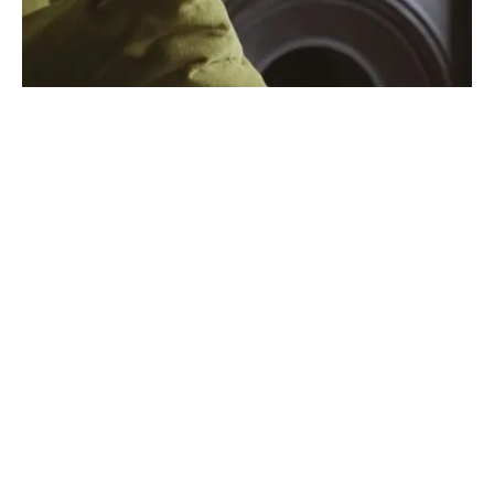
AKTUALIOS TEMOS
Kasdieniai ritualai namuose: kaip interjero
mikro sprendimai keičia mūsų savijautą