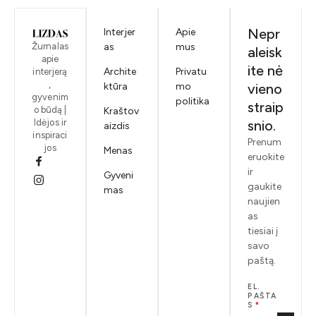
Nepr
Interjer
Apie
Žurnalas
as
mus
aleisk
apie
ite nė
Archite
Privatu
interjerą
,
ktūra
mo
vieno
gyvenim
politika
straip
o būdą |
Kraštov
Idėjos ir
snio.
aizdis
inspiraci
Prenum
jos
Menas
eruokite
ir
Gyveni
gaukite
mas
naujien
as
tiesiai į
savo
paštą.
EL.
PAŠTA
S