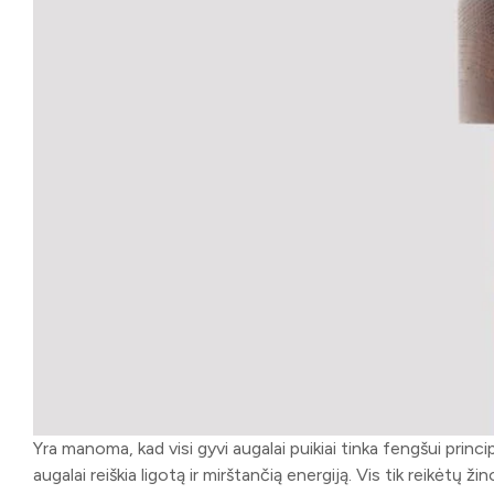
Yra manoma, kad visi gyvi augalai puikiai tinka fengšui princ
augalai reiškia ligotą ir mirštančią energiją. Vis tik reikėtų ž