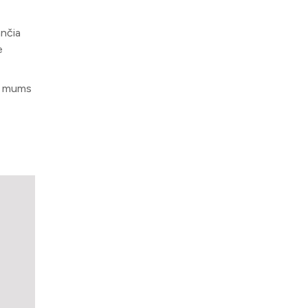
ančia
e
ia mums