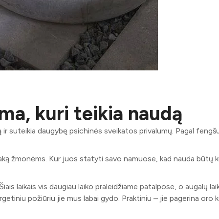
ma, kuri teikia naudą
ą ir suteikia daugybę psichinės sveikatos privalumų. Pagal fengšu
 įtaką žmonėms. Kur juos statyti savo namuose, kad nauda būtų 
ais laikais vis daugiau laiko praleidžiame patalpose, o augalų la
getiniu požiūriu jie mus labai gydo. Praktiniu – jie pagerina oro