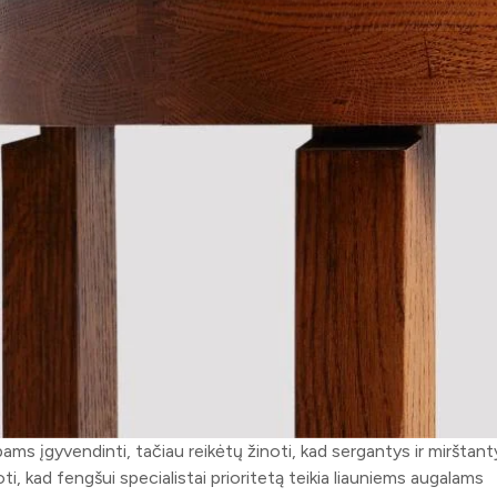
ipams įgyvendinti, tačiau reikėtų žinoti, kad sergantys ir mirštant
inoti, kad fengšui specialistai prioritetą teikia liauniems augalams