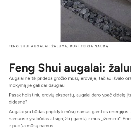
FENG SHUI AUGALAI: ŽALUMA, KURI TEIKIA NAUDĄ
Feng Shui augalai: žalu
Augalai ne tik prideda grožio mūsų erdvėje, tačiau išvalo or
mokymą jie gali dar daugiau.
Pasak holistinių erdvių ekspertų, augalai daro ypač didelę
didesnė?
Augalai yra būdas pripildyti mūsų namus gamtos energijos. Ši
namuose yra būdas atsigręžti į gamtą ir mus „įžeminti“. Ener
ir puošia mūsų namus.