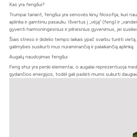
Kas yra fengšui?
Trumpai tariant, fengšui yra senovės kinų filosofija, kuri 
aplinka ir gamtiniu pasauliu. Išvertus į „vėją“ (feng) ir „vanden
gyventi harmoningesnius ir pilnesnius gyvenimus, jei susili
Šiais streso ir didelio tempo laikais ypač svarbu turėti vietą
galimybes susikurti mus nuraminančią ir palaikančią aplinką.
Augalų naudojimas fengšui
Feng shui yra penki elementai, o augalai reprezentuoja medži
gydančios energijos, todėl gali padėti mums sukurti daugi