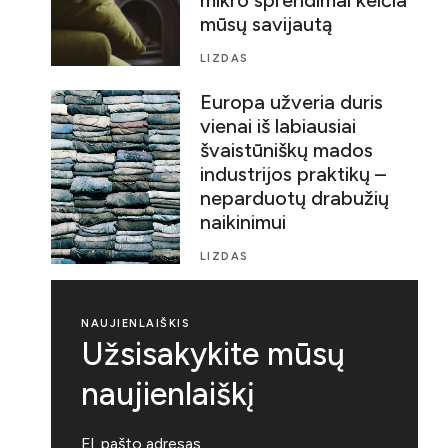
mūsų savijautą
LIZDAS
Europa užveria duris
vienai iš labiausiai
švaistūniškų mados
industrijos praktikų –
neparduotų drabužių
naikinimui
LIZDAS
NAUJIENLAIŠKIS
Užsisakykite mūsų
naujienlaiškį