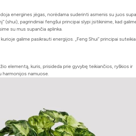
naudoja energines jėgas, norėdama suderinti asmenis su juos sup
į“ (shui), pagrindiniai fengšui principai slypi įsitikinime, kad galim
esime su mus supančia aplinka.
, kurioje galime pasikrauti energijos. „Feng Shui“ principai suteik
o elementą, kuris, prisideda prie gyvybę teikiančios, ryškios ir
au harmonijos namuose.