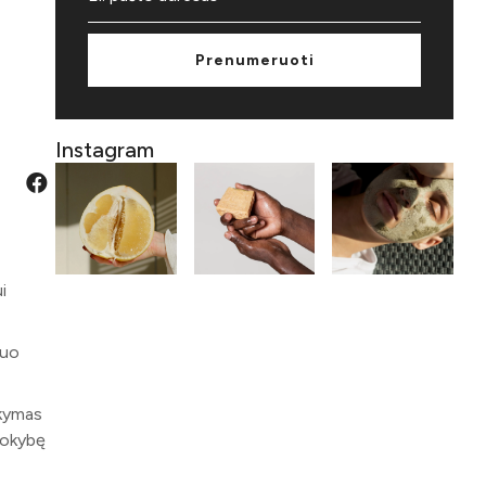
Prenumeruoti
Instagram
i
kuo
ikymas
 kokybę