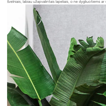
švelniais, labiau užapvalintais lapeliais, o ne dygliuotiems ar