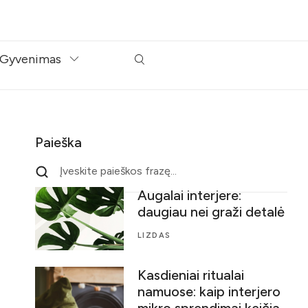
Gyvenimas
Paieška
Augalai interjere:
daugiau nei graži detalė
LIZDAS
Kasdieniai ritualai
namuose: kaip interjero
mikro sprendimai keičia