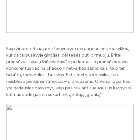
Kaip žinome, Senajame žemyne ​​yra dvi pagrindinės mokyklos,
kurios tarpusavyje ginčijasi dėl teisės būti pirmuoju. Britai
prancūzus laiko „džiūvėsėliais“ ir pedantais, o prancūzai savo
konkurentus vadina chaoso ir netvarkos šalininkais. Kaip ten
bebūtų, romantika – britams. Bet simetrija ir klasika, kuri
neišblėso penkis šimtmečius – prancūzams. O Versalio parkas
yra geriausias pavyzdys, kaip pasitelkiant suaugusius karpytus
krūmus sode galima sukurti tikrą žaliąją „grafiką“.