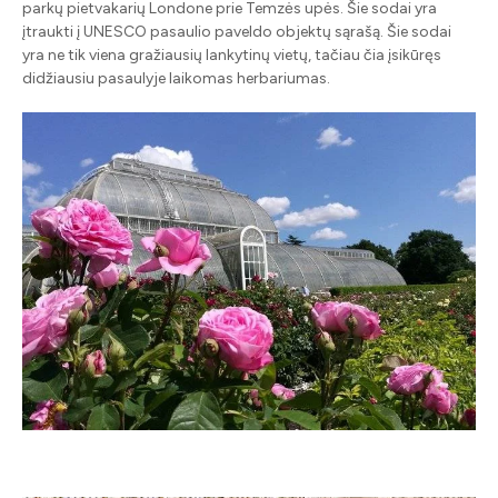
parkų pietvakarių Londone prie Temzės upės. Šie sodai yra
įtraukti į UNESCO pasaulio paveldo objektų sąrašą. Šie sodai
yra ne tik viena gražiausių lankytinų vietų, tačiau čia įsikūręs
didžiausiu pasaulyje laikomas herbariumas.