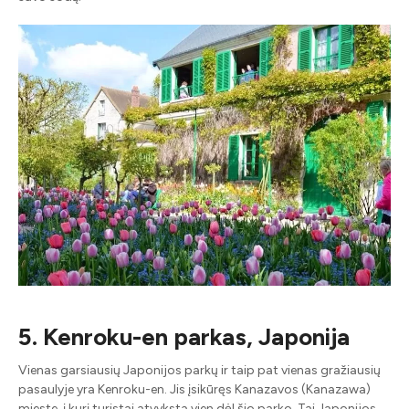
5. Kenroku-en parkas, Japonija
Vienas garsiausių Japonijos parkų ir taip pat vienas gražiausių
pasaulyje yra Kenroku-en. Jis įsikūręs Kanazavos (Kanazawa)
mieste, į kurį turistai atvyksta vien dėl šio parko. Tai Japonijos