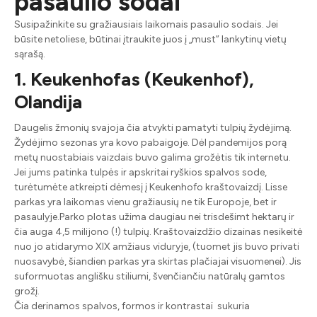
pasaulio sodai
Susipažinkite su gražiausiais laikomais pasaulio sodais. Jei
būsite netoliese, būtinai įtraukite juos į „must” lankytinų vietų
sąrašą.
1. Keukenhofas (Keukenhof),
Olandija
Daugelis žmo
nių svajoja čia atvykti pamatyti tulpių žydėjimą.
Žydėjimo sezonas yra kovo pabaigoje. Dėl pandemijos porą
metų nuostabiais vaizdais buvo galima grožėtis tik internetu.
Jei jums patin
ka
tulpės
ir apskritai ryškios spalvos sode,
turėtumėte atkreipti dėmesį į Keukenhofo kraštovaizdį. Lisse
parkas yra laikomas vienu gražiausių ne tik Europoje, bet ir
pasaulyje.
Parko plotas užima daugiau nei trisdešimt hektarų ir
čia auga 4,5 milijono (!) tulpių. Kraštovaizdžio dizainas nesikeitė
nuo jo atidarymo XIX amžiaus viduryje, (tuomet jis buvo privati ​​
nuosavybė, šiandien parkas yra skirtas plačiajai visuomenei). Jis
suformuotas anglišku stiliumi, švenčiančiu natūralų gamtos
grožį.
Čia derinamos spalvos, formos ir kontrastai sukuria