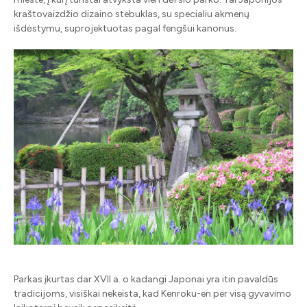
kraštovaizdžio dizaino stebuklas, su specialiu akmenų
išdėstymu, suprojektuotas pagal fengšui kanonus.
Parkas įkurtas dar XVII a. o kadangi Japonai yra itin pavaldūs
tradicijoms, visiškai nekeista, kad Kenroku-en per visą gyvavimo