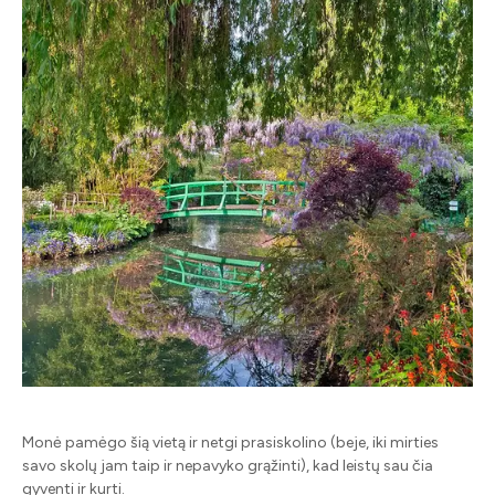
Monė pamėgo šią vietą ir netgi prasiskolino (beje, iki mirties
savo skolų jam taip ir nepavyko grąžinti), kad leistų sau čia
gyventi ir kurti.