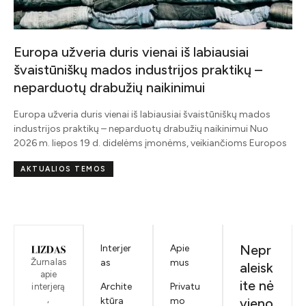
Europa užveria duris vienai iš labiausiai
švaistūniškų mados industrijos praktikų –
neparduotų drabužių naikinimui
Europa užveria duris vienai iš labiausiai švaistūniškų mados
industrijos praktikų – neparduotų drabužių naikinimui Nuo
2026 m. liepos 19 d. didelėms įmonėms, veikiančioms Europos
AKTUALIOS TEMOS
Nepr
Interjer
Apie
Žurnalas
as
mus
aleisk
apie
ite nė
Archite
Privatu
interjerą
,
ktūra
mo
vieno