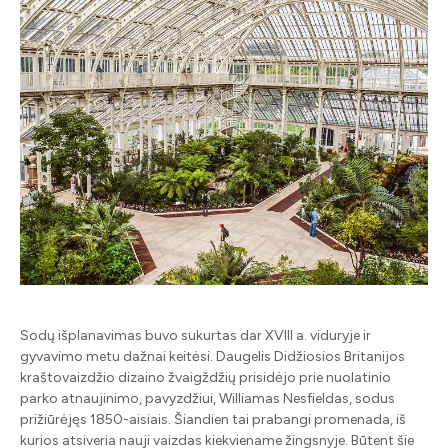
Sodų išplanavimas buvo sukurtas dar XVIII a. viduryje ir
gyvavimo metu dažnai keitėsi. Daugelis Didžiosios Britanijos
kraštovaizdžio dizaino žvaigždžių prisidėjo prie nuolatinio
parko atnaujinimo, pavyzdžiui, Williamas Nesfieldas, sodus
prižiūrėjęs 1850-aisiais. Šiandien tai prabangi promenada, iš
kurios atsiveria nauji vaizdas kiekviename žingsnyje. Būtent šie