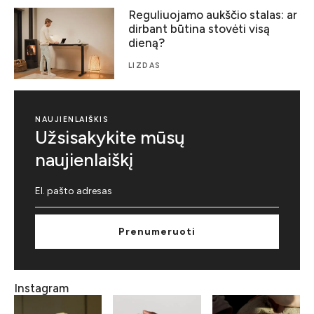
Reguliuojamo aukščio stalas: ar
dirbant būtina stovėti visą
dieną?
LIZDAS
NAUJIENLAIŠKIS
Užsisakykite mūsų
naujienlaiškį
Prenumeruoti
Instagram