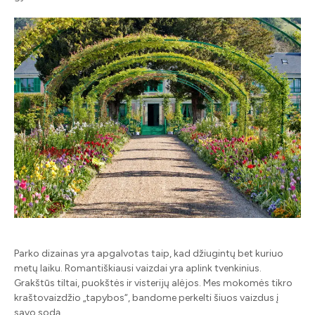
Parko dizainas yra apgalvotas taip, kad džiugintų bet kuriuo
metų laiku. Romantiškiausi vaizdai yra aplink tvenkinius.
Grakštūs tiltai, puokštės ir visterijų alėjos. Mes mokomės tikro
kraštovaizdžio „tapybos“, bandome perkelti šiuos vaizdus į
savo sodą.