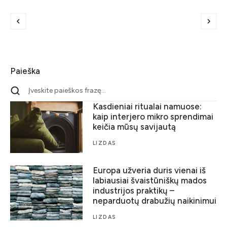
Paieška
Kasdieniai ritualai namuose:
kaip interjero mikro sprendimai
keičia mūsų savijautą
LIZDAS
Europa užveria duris vienai iš
labiausiai švaistūniškų mados
industrijos praktikų –
neparduotų drabužių naikinimui
LIZDAS