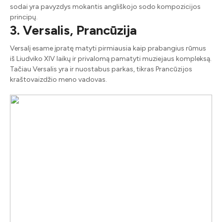
sodai yra pavyzdys mokantis angliškojo sodo kompozicijos
principų.
3. Versalis, Prancūzija
Versalį esame įpratę matyti pirmiausia kaip prabangius rūmus
iš Liudviko XIV laikų ir privalomą pamatyti muziejaus kompleksą.
Tačiau Versalis yra ir nuostabus parkas, tikras Prancūzijos
kraštovaizdžio meno vadovas.