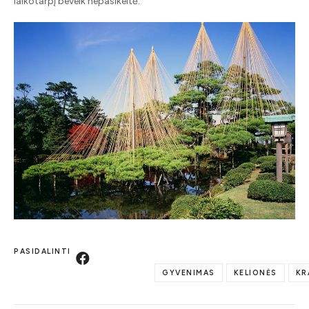
laikotarpį beveik nepasikeitė.
PASIDALINTI
GYVENIMAS
KELIONĖS
KR