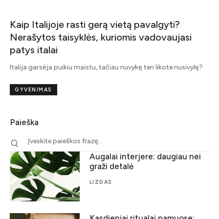
Kaip Italijoje rasti gerą vietą pavalgyti?
Nerašytos taisyklės, kuriomis vadovaujasi
patys italai
Italija garsėja puikiu maistu, tačiau nuvykę ten likote nusivylę?
GYVENIMAS
Paieška
Augalai interjere: daugiau nei
graži detalė
LIZDAS
Kasdieniai ritualai namuose: