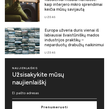
kaip interjero mikro sprendimai
keičia mūsų savijautą
LIZDAS
Europa užveria duris vienai iš
labiausiai švaistūniškų mados
industrijos praktikų –
neparduotų drabužių naikinimui
LIZDAS
NAUJIENLAIŠKIS
Užsisakykite mūsų
naujienlaiškį
Prenumeruoti