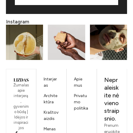
Instagram
Nepr
Interjer
Apie
Žurnalas
as
mus
aleisk
apie
ite nė
Archite
Privatu
interjerą
,
ktūra
mo
vieno
gyvenim
politika
straip
o būdą |
Kraštov
Idėjos ir
snio.
aizdis
inspiraci
Prenum
jos
Menas
eruokite