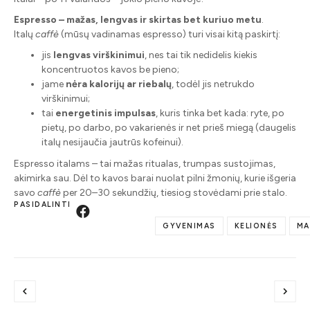
Espresso – mažas, lengvas ir skirtas bet kuriuo metu
.
Italų
caffè
(mūsų vadinamas espresso) turi visai kitą paskirtį:
jis
lengvas virškinimui
, nes tai tik nedidelis kiekis
koncentruotos kavos be pieno;
jame
nėra kalorijų ar riebalų
, todėl jis netrukdo
virškinimui;
tai
energetinis impulsas
, kuris tinka bet kada: ryte, po
pietų, po darbo, po vakarienės ir net prieš miegą (daugelis
italų nesijaučia jautrūs kofeinui).
Espresso italams – tai mažas ritualas, trumpas sustojimas,
akimirka sau. Dėl to kavos barai nuolat pilni žmonių, kurie išgeria
savo
caffè
per 20–30 sekundžių, tiesiog stovėdami prie stalo.
PASIDALINTI
GYVENIMAS
KELIONĖS
MA