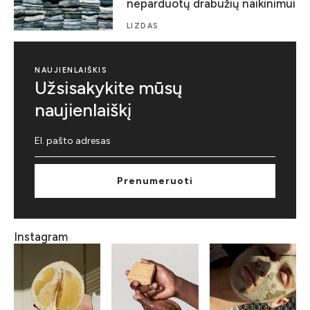
neparduotų drabužių naikinimui
LIZDAS
NAUJIENLAIŠKIS
Užsisakykite mūsų
naujienlaiškį
Prenumeruoti
Instagram