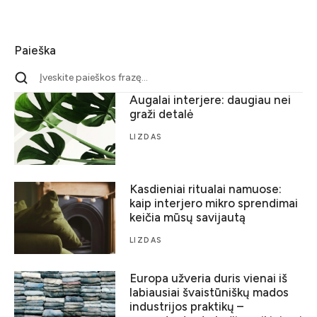
Paieška
Augalai interjere: daugiau nei
graži detalė
LIZDAS
Kasdieniai ritualai namuose:
kaip interjero mikro sprendimai
keičia mūsų savijautą
LIZDAS
Europa užveria duris vienai iš
labiausiai švaistūniškų mados
industrijos praktikų –