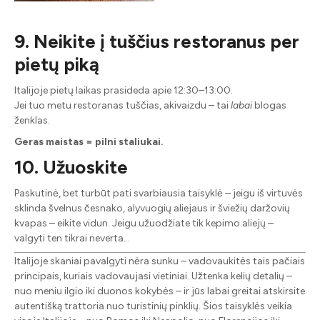
9. Neikite į tuščius restoranus per
pietų piką
Italijoje pietų laikas prasideda apie 12:30–13:00.
Jei tuo metu restoranas tuščias, akivaizdu – tai
labai
blogas
ženklas.
Geras maistas = pilni staliukai.
10. Užuoskite
Paskutinė, bet turbūt pati svarbiausia taisyklė – jeigu iš virtuvės
sklinda švelnus česnako, alyvuogių aliejaus ir šviežių daržovių
kvapas – eikite vidun. Jeigu užuodžiate tik kepimo aliejų –
valgyti ten tikrai neverta…
Italijoje skaniai pavalgyti nėra sunku – vadovaukitės tais pačiais
principais, kuriais vadovaujasi vietiniai. Užtenka kelių detalių –
nuo meniu ilgio iki duonos kokybės – ir jūs labai greitai atskirsite
autentišką trattoria nuo turistinių pinklių. Šios taisyklės veikia