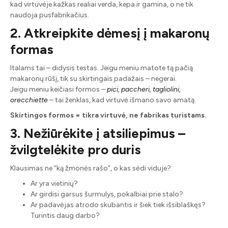
kad virtuvėje kažkas realiai verda, kepa ir gamina, o ne tik
naudoja pusfabrikačius.
2. Atkreipkite dėmesį į makaronų
formas
Italams tai – didysis testas. Jeigu meniu matote tą pačią
makaronų rūšį, tik su skirtingais padažais – negerai.
Jeigu meniu keičiasi formos –
pici, paccheri, tagliolini,
orecchiette
– tai ženklas, kad virtuvė išmano savo amatą.
Skirtingos formos = tikra virtuvė, ne fabrikas turistams.
3. Nežiūrėkite į atsiliepimus –
žvilgtelėkite pro duris
Klausimas ne “ką žmonės rašo”, o kas sėdi viduje?
Ar yra vietinių?
Ar girdisi garsus šurmulys, pokalbiai prie stalo?
Ar padavėjas atrodo skubantis ir šiek tiek išsiblaškęs?
Turintis daug darbo?