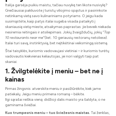
Italija garsėja puikiu maistu, tačiau nuvykę ten likote nusivylę?
Greičiausiai pakliuvote į turistų viliojimo spąstus ir pasirinkote
netinkamą vietą savo kulinariniams potyriams. O jeigu kada
susimąstėte, kaip patys italai sugeba visada pataikyti į
skaniausią vietą mieste, atsakymas paprastas: jie beveik niekada
nesiremia reitingais ir atsiliepimais. Jokių žvaigždučių, jokių “
Top
10 restaurants near me
”(liet.: 10 geriausių restoranų netoliese).
Italai turi savą, instinktyvią, bet neįtikėtinai veiksmingą sistemą.
Štai taisyklės, kuriomis vadovaujasi vietiniai – ir kuriomis turėtų
vadovautis kiekvienas keliautojas, jei nori valgyti taip pat
skaniai.
1. Žvilgtelėkite į meniu – bet ne į
kainas
Pirmas žingsnis: atverskite meniu ir pasižiūrėkite, kiek jame
patiekalų. Jeigu meniu primena romaną – bėkite.
Ilgi sąrašai reiškia vieną: didžioji dalis maisto yra šaldyta, o ne
gaminama šviežiai.
Kuo trumpesnis meniu – tuo šviežesnis maistas.
Tai ženklas,