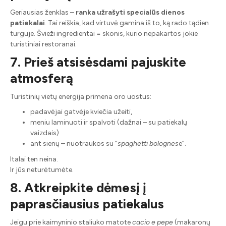
Geriausias ženklas –
ranka užrašyti specialūs dienos
patiekalai
. Tai reiškia, kad virtuvė gamina iš to, ką rado tądien
turguje. Švieži ingredientai = skonis, kurio nepakartos jokie
turistiniai restoranai.
7. Prieš atsisėsdami pajuskite
atmosferą
Turistinių vietų energija primena oro uostus:
padavėjai gatvėje kviečia užeiti,
meniu laminuoti ir spalvoti (dažnai – su patiekalų
vaizdais)
ant sienų – nuotraukos su “
spaghetti bolognes
e”.
Italai ten neina.
Ir jūs neturėtumėte.
8. Atkreipkite dėmesį į
paprasčiausius patiekalus
Jeigu prie kaimyninio staliuko matote
cacio e pepe
(makaronų