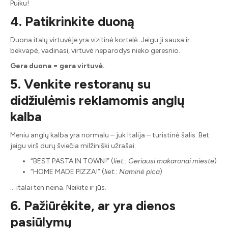
Puiku!
4. Patikrinkite duoną
Duona italų virtuvėje yra vizitinė kortelė. Jeigu ji sausa ir
bekvapė, vadinasi, virtuvė neparodys nieko geresnio.
Gera duona = gera virtuvė.
5. Venkite restoranų su
didžiulėmis reklamomis anglų
kalba
Meniu anglų kalba yra normalu – juk Italija – turistinė šalis. Bet
jeigu virš durų šviečia milžiniški užrašai:
“BEST PASTA IN TOWN!” (
liet.: Geriausi makaronai mieste
)
“HOME MADE PIZZA!” (
liet.: Naminė pica
)
… italai ten neina. Neikite ir jūs.
6. Pažiūrėkite, ar yra dienos
pasiūlymų