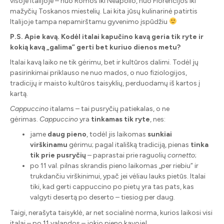
visoje Italijoje – nuo Romos iki Neapolio, nuo Florencijos iki
mažyčių Toskanos miestelių. Lai kita jūsų kulinarinė patirtis
Italijoje tampa nepamirštamu gyvenimo įspūdžiu
P.S. Apie kavą. Kodėl italai kapučino kavą geria tik ryte ir
kokią kavą „galima” gerti bet kuriuo dienos metu?
Italai kavą laiko ne tik gėrimu, bet ir kultūros dalimi. Todėl jų
pasirinkimai priklauso ne nuo mados, o nuo fiziologijos,
tradicijų ir maisto kultūros taisyklių, perduodamų iš kartos į
kartą.
Cappuccino
italams – tai pusryčių patiekalas, o ne
gėrimas.
Cappuccino
yra
tinkamas tik ryte
, nes:
jame
daug pieno
, todėl jis laikomas
sunkiai
virškinamu
gėrimu; pagal itališką tradiciją, pienas
tinka
tik prie pusryčių
– paprastai prie raguolių
cornetto
;
po 11 val. pilnas skrandis pieno laikomas „per riebiu“ ir
trukdančiu virškinimui, ypač jei vėliau lauks pietūs. Italai
tiki, kad gerti cappuccino po pietų yra tas pats, kas
valgyti desertą po deserto – tiesiog per daug.
Taigi, nerašyta taisyklė, ar net socialinė norma, kurios laikosi visi
italai – po 11 valandos – jokio pieno kavoje!