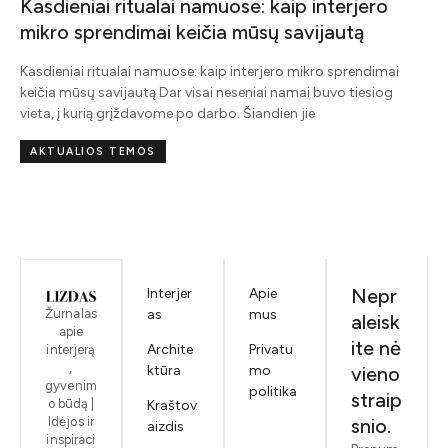
Kasdieniai ritualai namuose: kaip interjero
mikro sprendimai keičia mūsų savijautą
į
Kasdieniai ritualai namuose: kaip interjero mikro sprendimai
keičia mūsų savijautą Dar visai neseniai namai buvo tiesiog
vieta, į kurią grįždavome po darbo. Šiandien jie
AKTUALIOS TEMOS
Nepr
Interjer
Apie
Žurnalas
as
mus
aleisk
apie
ite nė
Archite
Privatu
interjerą
,
ktūra
mo
vieno
gyvenim
politika
straip
o būdą |
Kraštov
Idėjos ir
snio.
aizdis
inspiraci