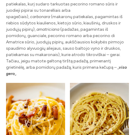
patiekalas, kurį sudaro tarkuotas pecorino romano sūris ir
juodieji pipirai su tonarelliais arba
spagečiais),
carbonara
(makaronų patiekalas, pagamintas iš
riebios sūdytos kiaulienos, kietojo sūrio, kiaušinių, druskos ir
juodųjų pipirų),
amatriciana
(padažas, pagamintas iš
pomidorų, guanciale, pecorino romano arba pecorino di
Amatrice sūrio, juodųjų pipirų, aukščiausios kokybės pirmojo
spaudimo alyvuogių aliejaus, sauso baltojo vyno ir druskos,
patiekamas su makaronais), kurie atrodo tikroviškai – gerai.
Tačiau, jeigu matote geltoną tirštą padažą, primenantį
grietinėlę, arba pomidorų padažą, kuris primena kečupą – „
viso
gero
„.