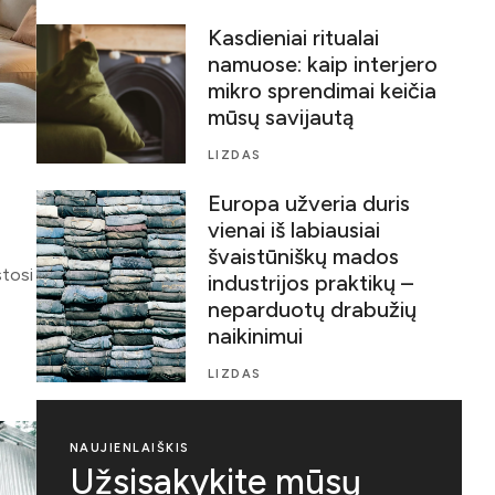
Kasdieniai ritualai
namuose: kaip interjero
mikro sprendimai keičia
mūsų savijautą
LIZDAS
Europa užveria duris
vienai iš labiausiai
švaistūniškų mados
stosi
industrijos praktikų –
neparduotų drabužių
naikinimui
LIZDAS
NAUJIENLAIŠKIS
Užsisakykite mūsų