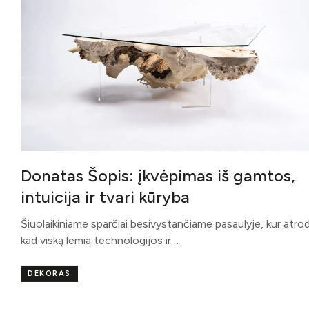
Donatas Šopis: įkvėpimas iš gamtos,
intuicija ir tvari kūryba
Šiuolaikiniame sparčiai besivystančiame pasaulyje, kur atro
kad viską lemia technologijos ir…
DEKORAS