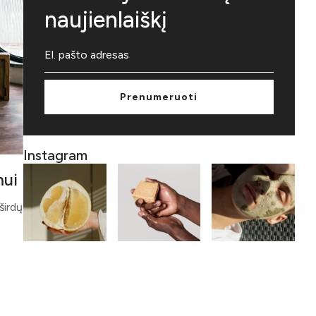
naujienlaiškį
Prenumeruoti
Instagram
mui
širdų