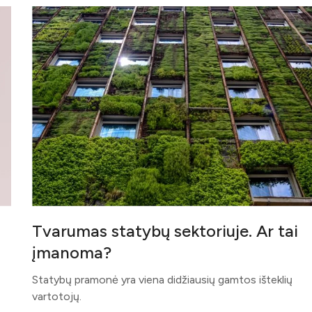
Tvarumas statybų sektoriuje. Ar tai
įmanoma?
Statybų pramonė yra viena didžiausių gamtos išteklių
vartotojų.