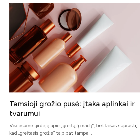
Tamsioji grožio pusė: įtaka aplinkai ir
tvarumui
Visi esame girdėję apie „greitąją madą“, bet laikas suprasti,
kad „greitasis grožis“ taip pat tampa…