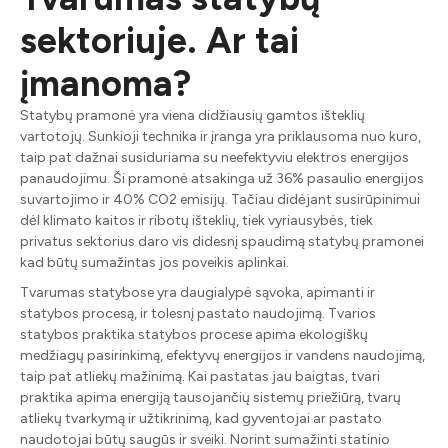
sektoriuje. Ar tai
įmanoma?
Statybų pramonė yra viena didžiausių gamtos išteklių
vartotojų. Sunkioji technika ir įranga yra priklausoma nuo kuro,
taip pat dažnai susiduriama su neefektyviu elektros energijos
panaudojimu. Ši pramonė atsakinga už 36% pasaulio energijos
suvartojimo ir 40% CO2 emisijų. Tačiau didėjant susirūpinimui
dėl klimato kaitos ir ribotų išteklių, tiek vyriausybės, tiek
privatus sektorius daro vis didesnį spaudimą statybų pramonei
kad būtų sumažintas jos poveikis aplinkai.
Tvarumas statybose yra daugialypė sąvoka, apimanti ir
statybos procesą, ir tolesnį pastato naudojimą. Tvarios
statybos praktika statybos procese apima ekologiškų
medžiagų pasirinkimą, efektyvų energijos ir vandens naudojimą,
taip pat atliekų mažinimą. Kai pastatas jau baigtas, tvari
praktika apima energiją tausojančių sistemų priežiūrą, tvarų
atliekų tvarkymą ir užtikrinimą, kad gyventojai ar pastato
naudotojai būtų saugūs ir sveiki. Norint sumažinti statinio