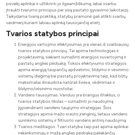
poveikį aplinkai ir užtikrinti jo ilgaamžiškumą, labai svarbu
įtraukti tvarumo principus per visą pastato gyvavimo laikotarpį.
Taikydama tvarią praktiką, statybų pramonė gali atlikti svarbų
vaidmenį kuriant labiau aplinką tausojančią ateitį.
Tvarios statybos principai
Energijos vartojimo efektyvumas yra vienas iš svarbiausių
tvarios statybos principų. Tai apima technologijas ir
projektavimą, siekiant sumažinti energijos suvartojimą ir
pastatų anglies pėdsaką. Tokios efektyvumo strategijos
apima energiją taupančių apšvietimo, šildymo ir vėsinimo
sistemų diegimą bei pastatų projektavimą taip, kad būtų
maksimaliai išnaudota natūrali šviesa, vėdinimas ir
šildymo/vėsinimo nuostoliai.
Vandens tausojimas. Vanduo yra brangus išteklius, o
tvarios statybos tikslas – sumažinti jo naudojimą
įgyvendinant vandens taupymo strategijas. Šios
strategijos apima mažo srauto įrenginių, lietaus vandens
surinkimo sistemų ir filtruoto vandens antrinį naudojimą.
Tvarios medžiagos. Tvari statyba taip pat apima aplinkai
nekenksmingų ir mažą anglies pėdsaką paliekančių