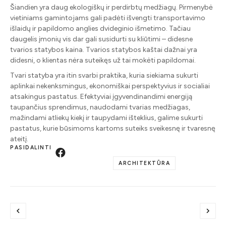
Šiandien yra daug ekologiškų ir perdirbtų medžiagų. Pirmenybė
vietiniams gamintojams gali padėti išvengti transportavimo
išlaidų ir papildomo anglies dvideginio išmetimo. Tačiau
daugelis įmonių vis dar gali susidurti su kliūtimi – didesne
tvarios statybos kaina. Tvarios statybos kaštai dažnai yra
didesni, o klientas nėra suteikęs už tai mokėti papildomai.
Tvari statyba yra itin svarbi praktika, kuria siekiama sukurti
aplinkai nekenksmingus, ekonomiškai perspektyvius ir socialiai
atsakingus pastatus. Efektyviai įgyvendinandimi energiją
taupančius sprendimus, naudodami tvarias medžiagas,
mažindami atliekų kiekį ir taupydami išteklius, galime sukurti
pastatus, kurie būsimoms kartoms suteiks sveikesnę ir tvaresnę
ateitį.
PASIDALINTI
ARCHITEKTŪRA