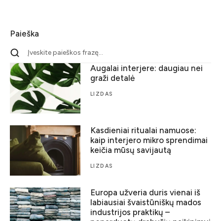
Paieška
Augalai interjere: daugiau nei
graži detalė
LIZDAS
Kasdieniai ritualai namuose:
kaip interjero mikro sprendimai
keičia mūsų savijautą
LIZDAS
Europa užveria duris vienai iš
labiausiai švaistūniškų mados
industrijos praktikų –