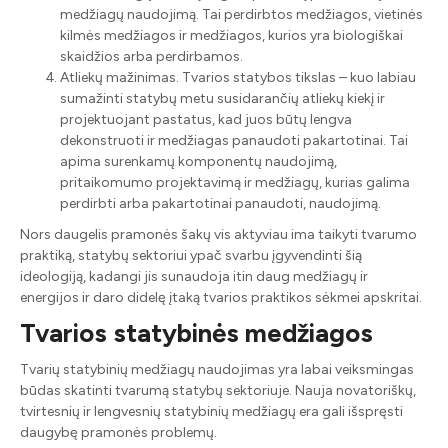
medžiagų naudojimą. Tai perdirbtos medžiagos, vietinės
kilmės medžiagos ir medžiagos, kurios yra biologiškai
skaidžios arba perdirbamos.
Atliekų mažinimas. Tvarios statybos tikslas – kuo labiau
sumažinti statybų metu susidarančių atliekų kiekį ir
projektuojant pastatus, kad juos būtų lengva
dekonstruoti ir medžiagas panaudoti pakartotinai. Tai
apima surenkamų komponentų naudojimą,
pritaikomumo projektavimą ir medžiagų, kurias galima
perdirbti arba pakartotinai panaudoti, naudojimą.
Nors daugelis pramonės šakų vis aktyviau ima taikyti tvarumo
praktiką, statybų sektoriui ypač svarbu įgyvendinti šią
ideologiją, kadangi jis sunaudoja itin daug medžiagų ir
energijos ir daro didelę įtaką tvarios praktikos sėkmei apskritai.
Tvarios statybinės medžiagos
Tvarių statybinių medžiagų naudojimas yra labai veiksmingas
būdas skatinti tvarumą statybų sektoriuje. Nauja novatoriškų,
tvirtesnių ir lengvesnių statybinių medžiagų era gali išspręsti
daugybę pramonės problemų.