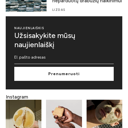
neparduotų drabužių naikinimui
LIZDAS
NAUJIENLAIŠKIS
Užsisakykite mūsų
naujienlaiškį
Prenumeruoti
Instagram