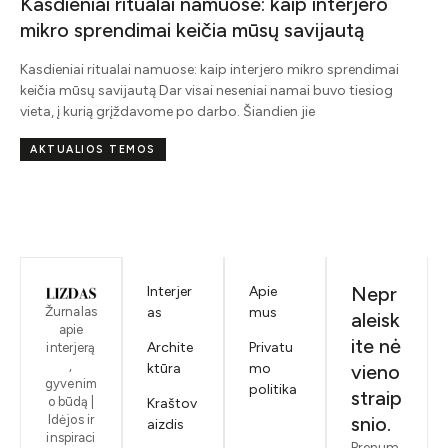
Kasdieniai ritualai namuose: kaip interjero
mikro sprendimai keičia mūsų savijautą
į
Kasdieniai ritualai namuose: kaip interjero mikro sprendimai
keičia mūsų savijautą Dar visai neseniai namai buvo tiesiog
vieta, į kurią grįždavome po darbo. Šiandien jie
AKTUALIOS TEMOS
Nepr
Interjer
Apie
Žurnalas
as
mus
aleisk
apie
ite nė
Archite
Privatu
interjerą
,
ktūra
mo
vieno
gyvenim
politika
straip
o būdą |
Kraštov
Idėjos ir
snio.
aizdis
inspiraci
Prenum