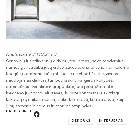
Nuotrauka: PULLCAST.EU
Senovinių ir antikvarinių dirbinių įtraukimas į savo modernius
namus gali suteikti jūsų erdvei žavesio, charakterio ir unikalumo.
Kad jūsų kambariai būtų stilingi, o ne chaotiški, kiekvienas
naudojamas daiktas turi būti išskirtinis, geros kokybės,
autentiškas. Derinkite ir grupuokite, kad pabrėžtumėte
kiekvieno jų individualų žavesį, kurkite kontrastą iš skirtingų
laikotarpių unikalių kūrinių, sukurkite erdvę, kuri atrodytų kaip
jūsų asmeninio stiliaus ir istorijos atspindys.
PASIDALINTI
DEKORAS
INTERJERAS