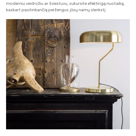
moderniu veidrožiu ar šviestuvu, sukursite efektingą nuotaiką,
kaskart pasitinkančią peržengus jūsų namų slenkstį.