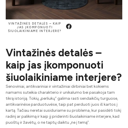
VINTAŽINĖS DETALĖS – KAIP
JAS ĮKOMPONUOTI
ŠIUOLAIKINIAME INTERJERE?
Vintažinės detalės –
kaip jas įkomponuoti
šiuolaikiniame interjere?
Senoviniai, antikvariniai ir vintažiniai dirbiniai bet kokiems
namams suteikia charakterio ir unikalumo bei pasakoja tam
tikrą istoriją. Tokių „perliukų” galima rasti sendaikčių turguose,
antikvarinėse parduotuvėse, taip pat perduoti juos iš kartos į
kartą. Tačiau neretai susiduriame su problema, kur pasidėti tokį
radinį ar palikimą ir kaip jį priderinti šiuolaikiniame interjere, kad
puoštų ir žavėtų, o ne taptų daiktu „ne į temą”.