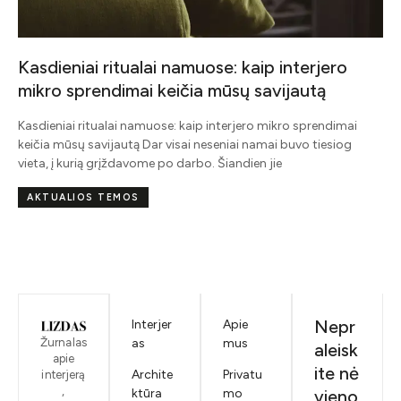
Kasdieniai ritualai namuose: kaip interjero
mikro sprendimai keičia mūsų savijautą
į
Kasdieniai ritualai namuose: kaip interjero mikro sprendimai
keičia mūsų savijautą Dar visai neseniai namai buvo tiesiog
vieta, į kurią grįždavome po darbo. Šiandien jie
AKTUALIOS TEMOS
Nepr
Interjer
Apie
Žurnalas
as
mus
aleisk
apie
ite nė
Archite
Privatu
interjerą
,
ktūra
mo
vieno