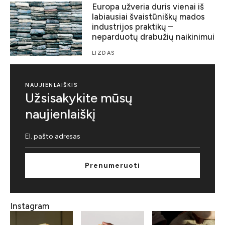
Europa užveria duris vienai iš
labiausiai švaistūniškų mados
industrijos praktikų –
neparduotų drabužių naikinimui
LIZDAS
NAUJIENLAIŠKIS
Užsisakykite mūsų
naujienlaiškį
Prenumeruoti
Instagram