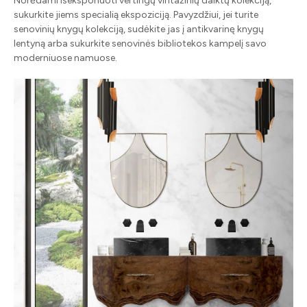
Norėdami išeksponuoti vertingų vintažinių daiktų kolekciją,
sukurkite jiems specialią ekspoziciją. Pavyzdžiui, jei turite
senovinių knygų kolekciją, sudėkite jas į antikvarinę knygų
lentyną arba sukurkite senovinės bibliotekos kampelį savo
moderniuose namuose.