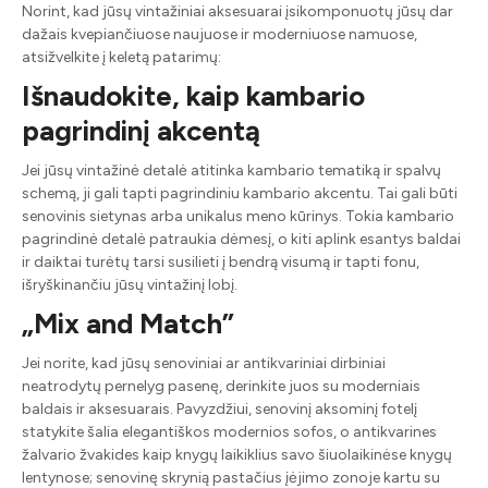
Norint, kad jūsų vintažiniai aksesuarai įsikomponuotų jūsų dar
dažais kvepiančiuose naujuose ir moderniuose namuose,
atsižvelkite į keletą patarimų:
Išnaudokite, kaip kambario
pagrindinį akcentą
Jei jūsų vintažinė detalė atitinka kambario tematiką ir spalvų
schemą, ji gali tapti pagrindiniu kambario akcentu. Tai gali būti
senovinis sietynas arba unikalus meno kūrinys. Tokia kambario
pagrindinė detalė patraukia dėmesį, o kiti aplink esantys baldai
ir daiktai turėtų tarsi susilieti į bendrą visumą ir tapti fonu,
išryškinančiu jūsų vintažinį lobį.
„Mix and Match”
Jei norite, kad jūsų senoviniai ar antikvariniai dirbiniai
neatrodytų pernelyg pasenę, derinkite juos su moderniais
baldais ir aksesuarais. Pavyzdžiui, senovinį aksominį fotelį
statykite šalia elegantiškos modernios sofos, o antikvarines
žalvario žvakides kaip knygų laikiklius savo šiuolaikinėse knygų
lentynose; senovinę skrynią pastačius įėjimo zonoje kartu su