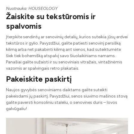
Nuotrauka: HOUSEOLOGY
Žaiskite su tekstūromis ir
spalvomis
Įterpkite sendintų ar senovinių detalių, kurios suteikia jūsų erdvei
tekstūros ir gylio. Pavyzdžiui, galite patiesti senovinį persišką
kilimą arba net pakabinti kilimą ant sienos, kad suteiktumėte
šiek tiek bohemišką atspalvį savo šiuolaikiniams namams.
Panašiai galite sužaisti ir su senoviniais vitražais, vintažinėmis
vazomis ar spalvingais retro plakatais.
Pakeiskite paskirtį
Naujos gyvybės senoviniams daiktams galite suteikti
pakeisdami jų paskirtį. Pavyzdžiui, senos siuvimo mašinos stovą
galite paversti konsoliniu staleliu, o senovines duris – lovos
galvūgaliu!