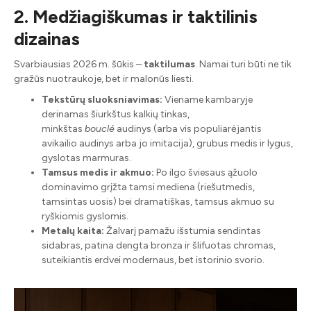
2. Medžiagiškumas ir taktilinis
dizainas
Svarbiausias 2026 m. šūkis –
taktilumas
. Namai turi būti ne tik
gražūs nuotraukoje, bet ir malonūs liesti.
Tekstūrų sluoksniavimas:
Viename kambaryje
derinamas šiurkštus kalkių tinkas,
minkštas
bouclé
audinys (arba vis populiarėjantis
avikailio audinys arba jo imitacija), grubus medis ir lygus,
gyslotas marmuras.
Tamsus medis ir akmuo:
Po ilgo šviesaus ąžuolo
dominavimo grįžta tamsi mediena (riešutmedis,
tamsintas uosis) bei dramatiškas, tamsus akmuo su
ryškiomis gyslomis.
Metalų kaita:
Žalvarį pamažu išstumia sendintas
sidabras, patina dengta bronza ir šlifuotas chromas,
suteikiantis erdvei modernaus, bet istorinio svorio.