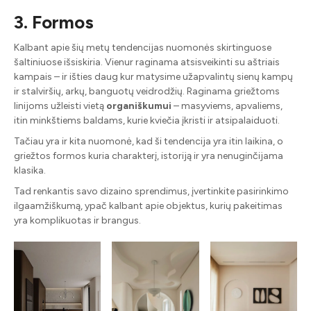
3. Formos
Kalbant apie šių metų tendencijas nuomonės skirtinguose
šaltiniuose išsiskiria. Vienur raginama atsisveikinti su aštriais
kampais – ir išties daug kur matysime užapvalintų sienų kampų
ir stalviršių, arkų, banguotų veidrodžių. Raginama griežtoms
linijoms užleisti vietą
organiškumui
– masyviems, apvaliems,
itin minkštiems baldams, kurie kviečia įkristi ir atsipalaiduoti.
Tačiau yra ir kita nuomonė, kad ši tendencija yra itin laikina, o
griežtos formos kuria charakterį, istoriją ir yra nenuginčijama
klasika.
Tad renkantis savo dizaino sprendimus, įvertinkite pasirinkimo
ilgaamžiškumą, ypač kalbant apie objektus, kurių pakeitimas
yra komplikuotas ir brangus.