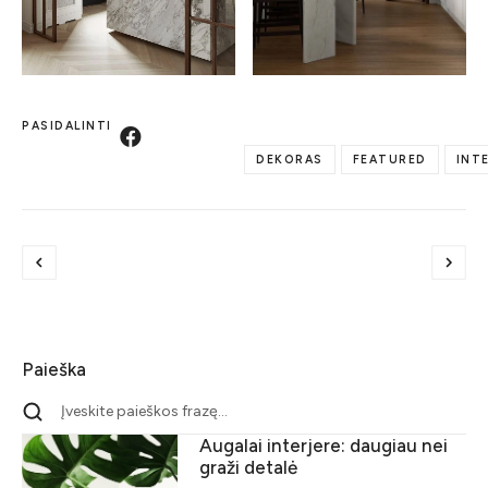
PASIDALINTI
DEKORAS
FEATURED
INT
Paieška
Augalai interjere: daugiau nei
graži detalė