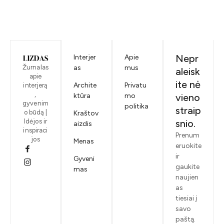
Nepr
Interjer
Apie
Žurnalas
as
mus
aleisk
apie
ite nė
Archite
Privatu
interjerą
,
ktūra
mo
vieno
gyvenim
politika
straip
o būdą |
Kraštov
Idėjos ir
snio.
aizdis
inspiraci
Prenum
jos
Menas
eruokite
ir
Gyveni
gaukite
mas
naujien
as
tiesiai į
savo
paštą.