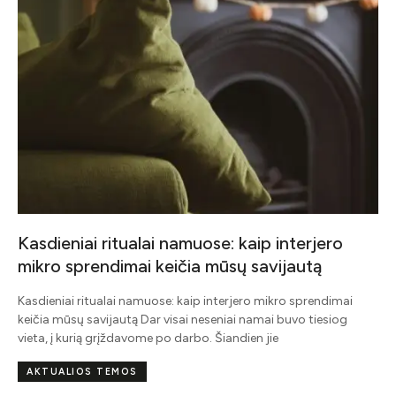
Kasdieniai ritualai namuose: kaip interjero
mikro sprendimai keičia mūsų savijautą
į
Kasdieniai ritualai namuose: kaip interjero mikro sprendimai
keičia mūsų savijautą Dar visai neseniai namai buvo tiesiog
vieta, į kurią grįždavome po darbo. Šiandien jie
AKTUALIOS TEMOS