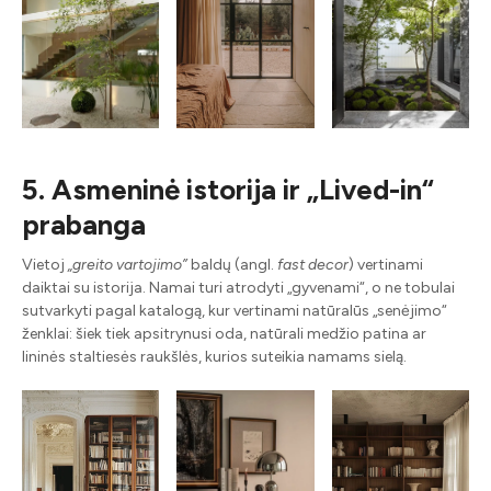
5. Asmeninė istorija ir „Lived-in“
prabanga
Vietoj
„greito vartojimo”
baldų (angl.
fast decor
) vertinami
daiktai su istorija. Namai turi atrodyti „gyvenami“, o ne tobulai
sutvarkyti pagal katalogą, kur vertinami natūralūs „senėjimo“
ženklai: šiek tiek apsitrynusi oda, natūrali medžio patina ar
lininės staltiesės raukšlės, kurios suteikia namams sielą.