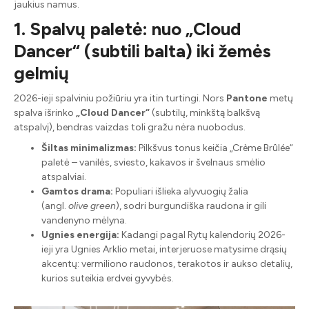
jaukius namus.
1. Spalvų paletė: nuo „Cloud
Dancer“ (subtili balta) iki žemės
gelmių
2026-ieji spalviniu požiūriu yra itin turtingi. Nors
Pantone
metų
spalva išrinko
„Cloud Dancer“
(subtilų, minkštą balkšvą
atspalvį), bendras vaizdas toli gražu nėra nuobodus.
Šiltas minimalizmas:
Pilkšvus tonus keičia „Crème Brûlée“
paletė – vanilės, sviesto, kakavos ir švelnaus smėlio
atspalviai.
Gamtos drama:
Populiari išlieka alyvuogių žalia
(angl.
olive green
), sodri burgundiška raudona ir gili
vandenyno mėlyna.
Ugnies energija:
Kadangi pagal Rytų kalendorių 2026-
ieji yra Ugnies Arklio metai, interjeruose matysime drąsių
akcentų: vermiliono raudonos, terakotos ir aukso detalių,
kurios suteikia erdvei gyvybės.