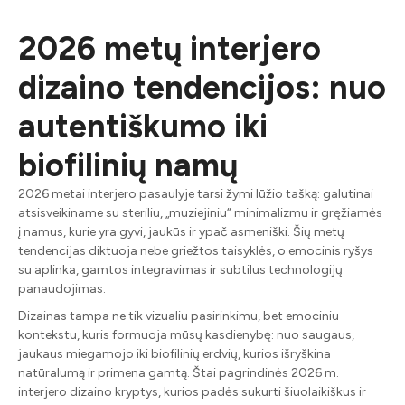
2026 metų interjero
dizaino tendencijos: nuo
autentiškumo iki
biofilinių namų
2026 metai interjero pasaulyje tarsi žymi lūžio tašką: galutinai
atsisveikiname su steriliu, „muziejiniu“ minimalizmu ir gręžiamės
į namus, kurie yra gyvi, jaukūs ir ypač asmeniški. Šių metų
tendencijas diktuoja nebe griežtos taisyklės, o emocinis ryšys
su aplinka, gamtos integravimas ir subtilus technologijų
panaudojimas.
Dizainas tampa ne tik vizualiu pasirinkimu, bet emociniu
kontekstu, kuris formuoja mūsų kasdienybę: nuo saugaus,
jaukaus miegamojo iki biofilinių erdvių, kurios išryškina
natūralumą ir primena gamtą. Štai pagrindinės 2026 m.
interjero dizaino kryptys, kurios padės sukurti šiuolaikiškus ir