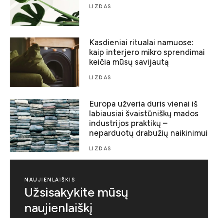
LIZDAS
Kasdieniai ritualai namuose:
kaip interjero mikro sprendimai
keičia mūsų savijautą
LIZDAS
Europa užveria duris vienai iš
labiausiai švaistūniškų mados
industrijos praktikų –
neparduotų drabužių naikinimui
LIZDAS
NAUJIENLAIŠKIS
Užsisakykite mūsų
naujienlaiškį