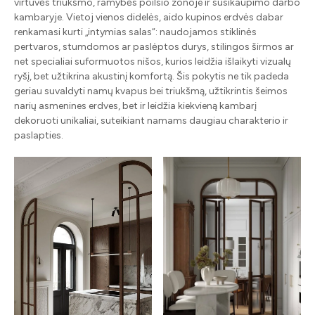
virtuvės triukšmo, ramybės poilsio zonoje ir susikaupimo darbo
kambaryje. Vietoj vienos didelės, aido kupinos erdvės dabar
renkamasi kurti „intymias salas“: naudojamos stiklinės
pertvaros, stumdomos ar paslėptos durys, stilingos širmos ar
net specialiai suformuotos nišos, kurios leidžia išlaikyti vizualų
ryšį, bet užtikrina akustinį komfortą. Šis pokytis ne tik padeda
geriau suvaldyti namų kvapus bei triukšmą, užtikrintis šeimos
narių asmenines erdves, bet ir leidžia kiekvieną kambarį
dekoruoti unikaliai, suteikiant namams daugiau charakterio ir
paslapties.