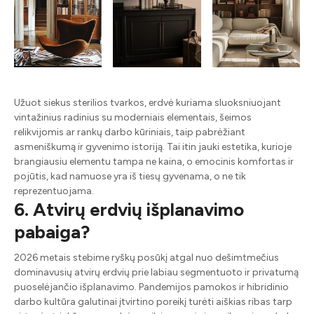
Užuot siekus sterilios tvarkos, erdvė kuriama sluoksniuojant
vintažinius radinius su moderniais elementais, šeimos
relikvijomis ar rankų darbo kūriniais, taip pabrėžiant
asmeniškumą ir gyvenimo istoriją. Tai itin jauki estetika, kurioje
brangiausiu elementu tampa ne kaina, o emocinis komfortas ir
pojūtis, kad namuose yra iš tiesų gyvenama, o ne tik
reprezentuojama.
6. Atvirų erdvių išplanavimo
pabaiga?
2026 metais stebime ryškų posūkį atgal nuo dešimtmečius
dominavusių atvirų erdvių prie labiau segmentuoto ir privatumą
puoselėjančio išplanavimo. Pandemijos pamokos ir hibridinio
darbo kultūra galutinai įtvirtino poreikį turėti aiškias ribas tarp