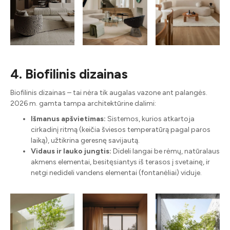
4. Biofilinis dizainas
Biofilinis dizainas – tai nėra tik augalas vazone ant palangės.
2026 m. gamta tampa architektūrine dalimi:
Išmanus apšvietimas:
Sistemos, kurios atkartoja
cirkadinį ritmą (keičia šviesos temperatūrą pagal paros
laiką), užtikrina geresnę savijautą.
Vidaus ir lauko jungtis:
Dideli langai be rėmų, natūralaus
akmens elementai, besitęsiantys iš terasos į svetainę, ir
netgi nedideli vandens elementai (fontanėliai) viduje.