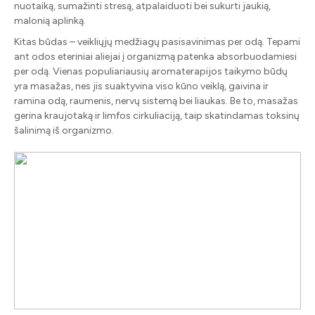
nuotaiką, sumažinti stresą, atpalaiduoti bei sukurti jaukią,
malonią aplinką.
Kitas būdas – veikliųjų medžiagų pasisavinimas per odą. Tepami
ant odos eteriniai aliejai į organizmą patenka absorbuodamiesi
per odą. Vienas populiariausių aromaterapijos taikymo būdų
yra masažas, nes jis suaktyvina viso kūno veiklą, gaivina ir
ramina odą, raumenis, nervų sistemą bei liaukas. Be to, masažas
gerina kraujotaką ir limfos cirkuliaciją, taip skatindamas toksinų
šalinimą iš organizmo.