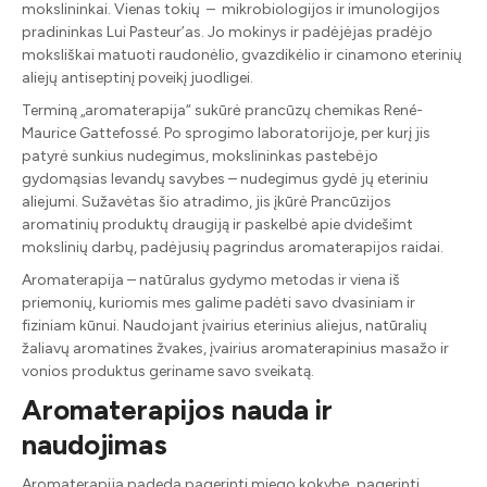
mokslininkai. Vienas tokių – mikrobiologijos ir imunologijos
pradininkas Lui Pasteur’as. Jo mokinys ir padėjėjas pradėjo
moksliškai matuoti raudonėlio, gvazdikėlio ir cinamono eterinių
aliejų antiseptinį poveikį juodligei.
Terminą „aromaterapija“ sukūrė prancūzų chemikas René-
Maurice Gattefossé. Po sprogimo laboratorijoje, per kurį jis
patyrė sunkius nudegimus, mokslininkas pastebėjo
gydomąsias levandų savybes – nudegimus gydė jų eteriniu
aliejumi. Sužavėtas šio atradimo, jis įkūrė Prancūzijos
aromatinių produktų draugiją ir paskelbė apie dvidešimt
mokslinių darbų, padėjusių pagrindus aromaterapijos raidai.
Aromaterapija – natūralus gydymo metodas ir viena iš
priemonių, kuriomis mes galime padėti savo dvasiniam ir
fiziniam kūnui. Naudojant įvairius eterinius aliejus, natūralių
žaliavų aromatines žvakes, įvairius aromaterapinius masažo ir
vonios produktus geriname savo sveikatą.
Aromaterapijos nauda ir
naudojimas
Aromaterapija padeda pagerinti miego kokybę, pagerinti