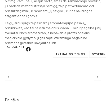
plitimą.
Ramunėlių
aliejus vartojamas dėl raminamojo poveikio,
jis padeda mažinti stresą ir nemigą, taip pat vertinamas dėl
priešuždegiminių ir raminamųjų savybių, kurios naudingos
sergant odos ligomis.
Taigi, jei nuspręsite pasinerti į aromaterapijos pasaulį,
prisiminkite, kad tai ne vien malonūs kvapai – bet ir pagalba jūsų
sveikatai. Nors aromaterapija nepakeičia profesionalaus
medicininio gydymo, ji gali tapti veiksminga pagalbine
priemone geresnės savijautos link.
PASIDALINTI
AKTUALIOS TEMOS
GYVENIM
Paieška