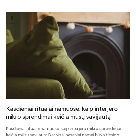
Related Posts
Kasdieniai ritualai namuose: kaip interjero
mikro sprendimai keičia mūsų savijautą
į
Kasdieniai ritualai namuose: kaip interjero mikro sprendimai
keičia mūsų savijautą Dar visai neseniai namai buvo tiesiog