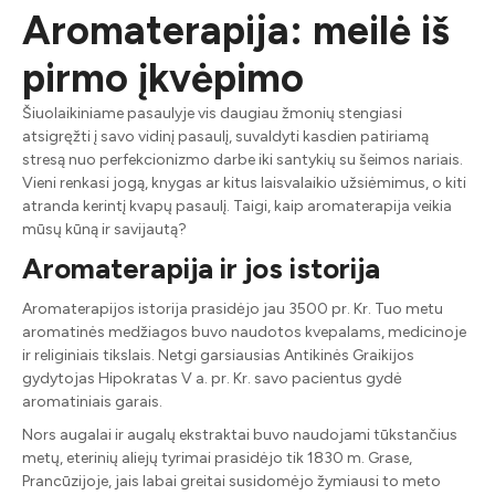
Aromaterapija: meilė iš
pirmo įkvėpimo
Šiuolaikiniame pasaulyje vis daugiau žmonių stengiasi
atsigręžti į savo vidinį pasaulį, suvaldyti kasdien patiriamą
stresą nuo perfekcionizmo darbe iki santykių su šeimos nariais.
Vieni renkasi jogą, knygas ar kitus laisvalaikio užsiėmimus, o kiti
atranda kerintį kvapų pasaulį. Taigi, kaip aromaterapija veikia
mūsų kūną ir savijautą?
Aromaterapija ir jos istorija
Aromaterapijos istorija prasidėjo jau 3500 pr. Kr. Tuo metu
aromatinės medžiagos buvo naudotos kvepalams, medicinoje
ir religiniais tikslais. Netgi garsiausias Antikinės Graikijos
gydytojas Hipokratas V a. pr. Kr. savo pacientus gydė
aromatiniais garais.
Nors augalai ir augalų ekstraktai buvo naudojami tūkstančius
metų, eterinių aliejų tyrimai prasidėjo tik 1830 m. Grase,
Prancūzijoje, jais labai greitai susidomėjo žymiausi to meto