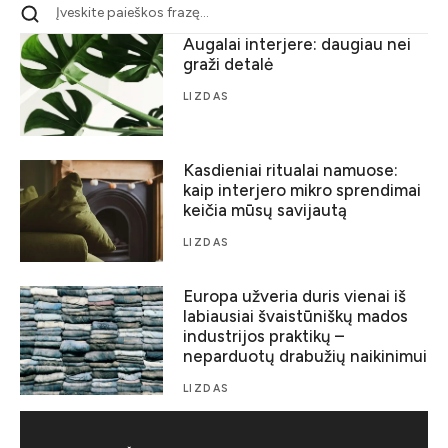
Augalai interjere: daugiau nei
graži detalė
LIZDAS
Kasdieniai ritualai namuose:
kaip interjero mikro sprendimai
keičia mūsų savijautą
LIZDAS
Europa užveria duris vienai iš
labiausiai švaistūniškų mados
industrijos praktikų –
neparduotų drabužių naikinimui
LIZDAS