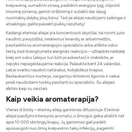
kvėpavimą, sumažinti stresą, padidinti energijos lygį, stiprinti
imuninę sistemą, gerinti virškinimą ir suteikti dar daug
nuostabių dalykų jūsų kūnui. Tad jei aliejai naudojami saikingai ir
atsakingai, galite pasiekti puikių rezultatų!
Kadangi eteriniai aliejai yra koncentruoti skysčiai, tai norint juos
naudoti, pavyzdžiui, neskiestus levandų ar arbatmedžio,
pasitarkite su aromaterapijos specialistu arba atlikite odos
testą, kad išvengtumėte alerginės reakcijos – užtepkite nedidelį
kiekį ant odos (aliejus turi būti praskiestas) ir stebėkite, ar
neįvyks nepageidaujama reakcija. Palaukite bent 24 valandas.
Labai svarbu naudoti natūralius, kokybiškus kvapus.
Besilaukiančios moterys, sergantys lėtinėmis ligomis ir vaikai
prieš naudodami turėtų pasitarti su specialistu. Su aliejais
elkitės kaip su vaistais.
Kaip veikia aromaterapija?
Vienas iš būdų – eterinių aliejų garinimas difuzoriuje. Eteriniai
aliejai pasižymi intensyviu aromatu, o žmogus geba atskirti net
apie 10 000 skirtingų kvapų. Jų garinimas gali padėti
apsisaugoti nuo ūmių kvėpavimo takų infekcijų, pagerinti