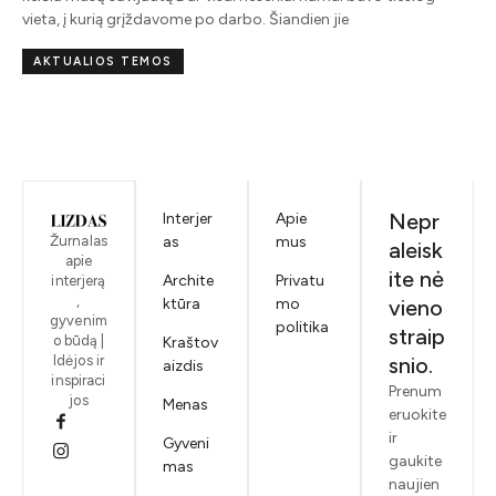
vieta, į kurią grįždavome po darbo. Šiandien jie
AKTUALIOS TEMOS
Nepr
Interjer
Apie
Žurnalas
as
mus
aleisk
apie
ite nė
Archite
Privatu
interjerą
,
ktūra
mo
vieno
gyvenim
politika
straip
o būdą |
Kraštov
Idėjos ir
snio.
aizdis
inspiraci
Prenum
jos
Menas
eruokite
ir
Gyveni
gaukite
mas
naujien