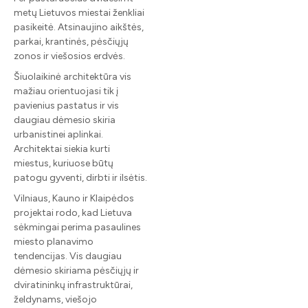
metų Lietuvos miestai ženkliai
pasikeitė. Atsinaujino aikštės,
parkai, krantinės, pėsčiųjų
zonos ir viešosios erdvės.
Šiuolaikinė architektūra vis
mažiau orientuojasi tik į
pavienius pastatus ir vis
daugiau dėmesio skiria
urbanistinei aplinkai.
Architektai siekia kurti
miestus, kuriuose būtų
patogu gyventi, dirbti ir ilsėtis.
Vilniaus, Kauno ir Klaipėdos
projektai rodo, kad Lietuva
sėkmingai perima pasaulines
miesto planavimo
tendencijas. Vis daugiau
dėmesio skiriama pėsčiųjų ir
dviratininkų infrastruktūrai,
želdynams, viešojo