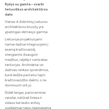
Ryšys su gamta – svarbi
lietuviškos architektūros
dalis
Vienas iš išskirtinių Lietuvos
architektūros bruožų yra
ypatingas dėmesys gamtai.
Lietuvoje projektuojami
namai dažnai integruojami į
esamą kraštovaizdį,
stengiantis išsaugoti
medžius, reljefą ir natūralias
teritorijas. Architektai vis
dažniau renkasi sprendimus,
kurie leidžia pastatui tapti
kraštovaizdžio dalimi, o ne
dominuoti virš jo.
Dideli langai, panoraminiai
vaizdai, natūrali šviesa ir
vidaus bei lauko erdvių
susiliejimas tapo neatsiejama