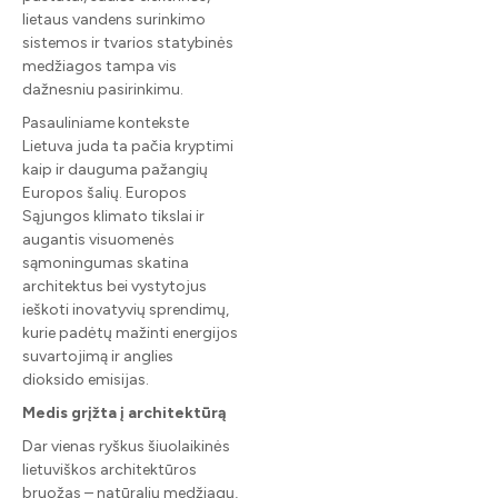
lietaus vandens surinkimo
sistemos ir tvarios statybinės
medžiagos tampa vis
dažnesniu pasirinkimu.
Pasauliniame kontekste
Lietuva juda ta pačia kryptimi
kaip ir dauguma pažangių
Europos šalių. Europos
Sąjungos klimato tikslai ir
augantis visuomenės
sąmoningumas skatina
architektus bei vystytojus
ieškoti inovatyvių sprendimų,
kurie padėtų mažinti energijos
suvartojimą ir anglies
dioksido emisijas.
Medis grįžta į architektūrą
Dar vienas ryškus šiuolaikinės
lietuviškos architektūros
bruožas – natūralių medžiagų,