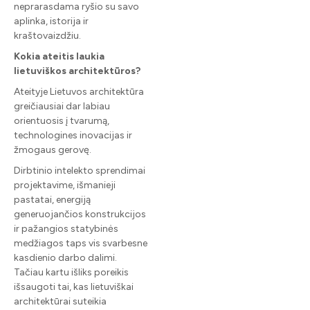
neprarasdama ryšio su savo
aplinka, istorija ir
kraštovaizdžiu.
Kokia ateitis laukia
lietuviškos architektūros?
Ateityje Lietuvos architektūra
greičiausiai dar labiau
orientuosis į tvarumą,
technologines inovacijas ir
žmogaus gerovę.
Dirbtinio intelekto sprendimai
projektavime, išmanieji
pastatai, energiją
generuojančios konstrukcijos
ir pažangios statybinės
medžiagos taps vis svarbesne
kasdienio darbo dalimi.
Tačiau kartu išliks poreikis
išsaugoti tai, kas lietuviškai
architektūrai suteikia