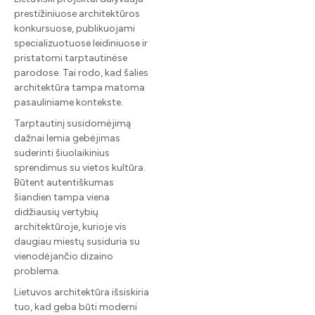
prestižiniuose architektūros
konkursuose, publikuojami
specializuotuose leidiniuose ir
pristatomi tarptautinėse
parodose. Tai rodo, kad šalies
architektūra tampa matoma
pasauliniame kontekste.
Tarptautinį susidomėjimą
dažnai lemia gebėjimas
suderinti šiuolaikinius
sprendimus su vietos kultūra.
Būtent autentiškumas
šiandien tampa viena
didžiausių vertybių
architektūroje, kurioje vis
daugiau miestų susiduria su
vienodėjančio dizaino
problema.
Lietuvos architektūra išsiskiria
tuo, kad geba būti moderni