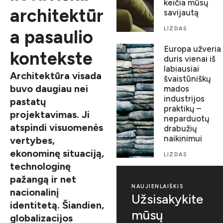
keičia mūsų
architektūr
savijautą
LIZDAS
a pasaulio
Europa užveria
kontekste
duris vienai iš
labiausiai
Architektūra visada
švaistūniškų
buvo daugiau nei
mados
industrijos
pastatų
praktikų –
projektavimas. Ji
neparduotų
atspindi visuomenės
drabužių
naikinimui
vertybes,
ekonominę situaciją,
LIZDAS
technologinę
pažangą ir net
NAUJIENLAIŠKIS
nacionalinį
Užsisakykite
identitetą. Šiandien,
mūsų
globalizacijos