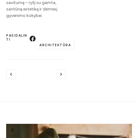
savitumą – ryšį su gamta,
santūrią estetiką ir dėmesį
gyvenimo kokybei.
PASIDALIN
TI
ARCHITEKTŪRA
Susiję straipsniai