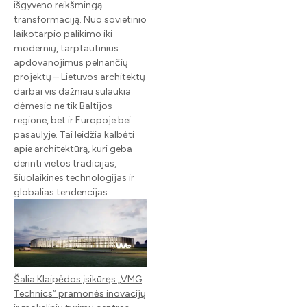
išgyveno reikšmingą
transformaciją. Nuo sovietinio
laikotarpio palikimo iki
modernių, tarptautinius
apdovanojimus pelnančių
projektų – Lietuvos architektų
darbai vis dažniau sulaukia
dėmesio ne tik Baltijos
regione, bet ir Europoje bei
pasaulyje. Tai leidžia kalbėti
apie architektūrą, kuri geba
derinti vietos tradicijas,
šiuolaikines technologijas ir
globalias tendencijas.
Šalia Klaipėdos įsikūręs „VMG
Technics“ pramonės inovacijų