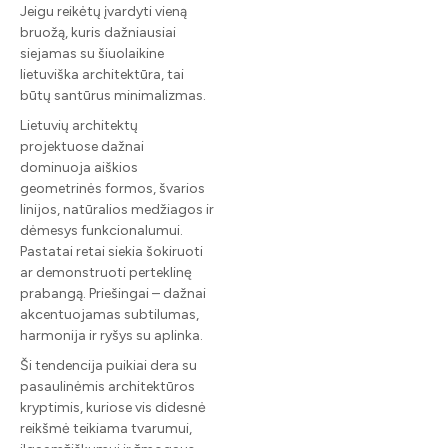
Jeigu reikėtų įvardyti vieną
bruožą, kuris dažniausiai
siejamas su šiuolaikine
lietuviška architektūra, tai
būtų santūrus minimalizmas.
Lietuvių architektų
projektuose dažnai
dominuoja aiškios
geometrinės formos, švarios
linijos, natūralios medžiagos ir
dėmesys funkcionalumui.
Pastatai retai siekia šokiruoti
ar demonstruoti perteklinę
prabangą. Priešingai – dažnai
akcentuojamas subtilumas,
harmonija ir ryšys su aplinka.
Ši tendencija puikiai dera su
pasaulinėmis architektūros
kryptimis, kuriose vis didesnė
reikšmė teikiama tvarumui,