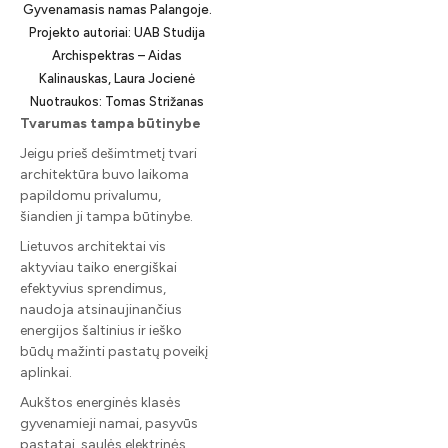
Gyvenamasis namas Palangoje.
Projekto autoriai: UAB Studija
Archispektras – Aidas
Kalinauskas, Laura Jocienė
Nuotraukos: Tomas Strižanas
Tvarumas tampa būtinybe
Jeigu prieš dešimtmetį tvari
architektūra buvo laikoma
papildomu privalumu,
šiandien ji tampa būtinybe.
Lietuvos architektai vis
aktyviau taiko energiškai
efektyvius sprendimus,
naudoja atsinaujinančius
energijos šaltinius ir ieško
būdų mažinti pastatų poveikį
aplinkai.
Aukštos energinės klasės
gyvenamieji namai, pasyvūs
pastatai, saulės elektrinės,