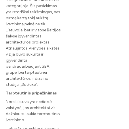
kategorijoje. Šis pasiekimas
yra istoriškai reikšmingas, nes
pirmą kartą tokį aukštą
įvertinimą pelnė ne tik
Lietuvoje, bet ir visose Baltijos
šalyse įgyvendintas
architektūros projektas.
Atnaujintos Vienybės aikštės
vizija buvo sukurta ir
įgyvendinta
bendradarbiaujant SBA
grupei bei tarptautinei
architektūros ir dizaino
studijai „3deluxe“.
Tarptautinis pripažinimas
Nors Lietuva yra nedidelė
valstybė, jos architektai vis
dažniau sulaukia tarptautinio
įvertinimo.
Lietuviški projektai dalyvauja