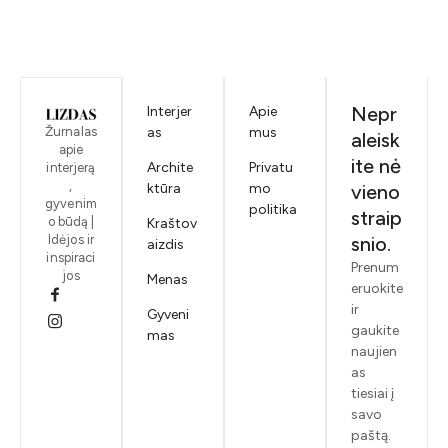
Nepr
Interjer
Apie
Žurnalas
as
mus
aleisk
apie
ite nė
Archite
Privatu
interjerą
,
ktūra
mo
vieno
gyvenim
politika
straip
o būdą |
Kraštov
Idėjos ir
snio.
aizdis
inspiraci
Prenum
jos
Menas
eruokite
ir
Gyveni
gaukite
mas
naujien
as
tiesiai į
savo
paštą.