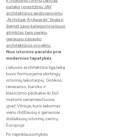
ir mokslinių tyrimų centras
pateko į prestižinių JAV
architektūros apdovanojimų
„Architizer A+Awards“ finalą ir
šiemet savo kategorijoje buvo
atrinktas tarp penkių
geriausių pasaulio
architektūros projektų.
Nuo istorinio paveldo prie
modernios tapatybės
Lietuvos architektūra ilgą laiką
buvo formuojama skirtingų
istorinių laikotarpių. Gotikos,
renesanso, baroko ir
klasicizmo pėdsakai iki šiol
matomi senamiesčiuose,
ypač Vilniuje, kuris laikomas
vienu didžiausių ir geriausiai
išsilaikiusių istorinių centrų
Europoje.
Po nepriklausomybės