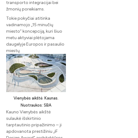
transporto integracijai bei
žmonių poreikiams.
Tokie pokyčiai atitinka
vadinamojo „15 minučių
miesto“ koncepciją, kuri šiuo
metu aktyviai plėtojama
daugelyje Europos ir pasaulio
miestų.
Vienybės aikštė. Kaunas.
Nuotraukos: SBA
Kauno Vienybės aikštė
sulaukė išskirtinio
tarptautinio pripažinimo – ji
apdovanota prestižiniu „iF
Design Award“ architektūros