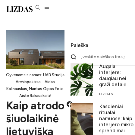
Paieška
Augalai
interjere:
Gyvenamsis namas: UAB Studija
daugiau nei
Archispektras – Aidas
graži detalė
Kalinauskas, Mantas Gipas Foto:
LIZDAS
Aistė Rakauskaitė
Kaip atrodo
Kasdieniai
ritualai
šiuolaikinė
namuose: kaip
interjero mikro
lietuviška
sprendimai