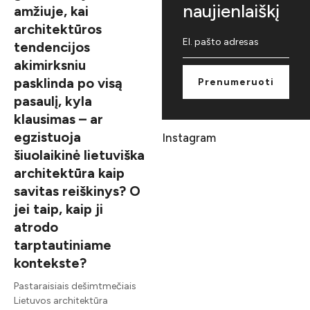
naujienlaiškį
amžiuje, kai
architektūros
tendencijos
akimirksniu
pasklinda po visą
Prenumeruoti
pasaulį, kyla
klausimas – ar
egzistuoja
Instagram
šiuolaikinė lietuviška
architektūra kaip
savitas reiškinys? O
jei taip, kaip ji
atrodo
tarptautiniame
kontekste?
Pastaraisiais dešimtmečiais
Lietuvos architektūra