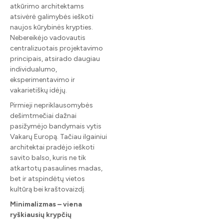
atkūrimo architektams
atsivėrė galimybės ieškoti
naujos kūrybinės krypties.
Nebereikėjo vadovautis
centralizuotais projektavimo
principais, atsirado daugiau
individualumo,
eksperimentavimo ir
vakarietiškų idėjų.
Pirmieji nepriklausomybės
dešimtmečiai dažnai
pasižymėjo bandymais vytis
Vakarų Europą. Tačiau ilgainiui
architektai pradėjo ieškoti
savito balso, kuris ne tik
atkartotų pasaulines madas,
bet ir atspindėtų vietos
kultūrą bei kraštovaizdį.
Minimalizmas – viena
ryškiausių krypčių