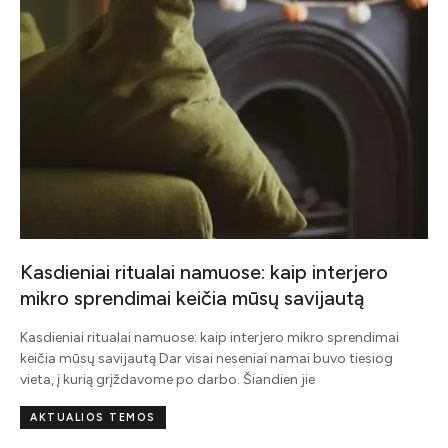
terjero
autą
 sprendimai
vo tiesiog