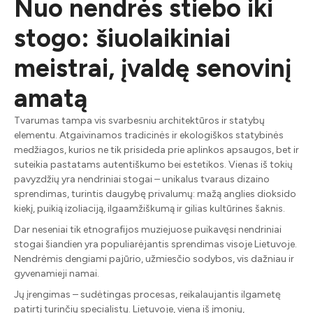
Nuo nendrės stiebo iki
stogo: šiuolaikiniai
meistrai, įvaldę senovinį
amatą
Tvarumas tampa vis svarbesniu architektūros ir statybų
elementu. Atgaivinamos tradicinės ir ekologiškos statybinės
medžiagos, kurios ne tik prisideda prie aplinkos apsaugos, bet ir
suteikia pastatams autentiškumo bei estetikos. Vienas iš tokių
pavyzdžių yra nendriniai stogai – unikalus tvaraus dizaino
sprendimas, turintis daugybę privalumų: mažą anglies dioksido
kiekį, puikią izoliaciją, ilgaamžiškumą ir gilias kultūrines šaknis.
Dar neseniai tik etnografijos muziejuose puikavęsi nendriniai
stogai šiandien yra populiarėjantis sprendimas visoje Lietuvoje.
Nendrėmis dengiami pajūrio, užmiesčio sodybos, vis dažniau ir
gyvenamieji namai.
Jų įrengimas – sudėtingas procesas, reikalaujantis ilgametę
patirtį turinčių specialistų. Lietuvoje, viena iš įmonių,