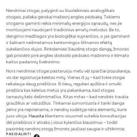
Nendriniai stogai, palyginti su šiuolaikiniais analogiškais
stogais, palieka gerokai mažesnį anglies pėdsaką. Tokiems
stogams gaminti reikia minimalių energijos sąnaudų, nes jie
montuojami naudojant tradicinius amatų metodus. Be to,
dengimo medžiagos yra biologiškai suyrančios, o jas gaminant
ir šalinant neišmetamos kenksmingos šiltnamio efektą
sukeliančios dujos. Rinkdamiesi šiaudinę stogo dangą, žmonės
gali prisidėti prie anglies dioksido pėdsako mažinimo ir klimato
kaitos padarinių švelninimo.
Nors nendriniai stogai pastaruoju metu vėl sparčiai populiarėja,
vis dar egzistuoja keletas mitų. Vienas iš jų – kad tokie stogai
reikalauja daug priežiūros. Iš tiesų, reguliari apžiūra ir smulki
priežiūra kas kelerius metus yra pakankama, kad stogas
tarnautų kelis dešimtmečius. Kitas mitas – kad nendrės traukia
graužikus ar vabzdžius. Tinkamai sumontuota ir tanki danga
jiems yra neprieinama, o nendrių sudėtyje nėra elementų, kurie
juos vilioja.
Hausita
klientams visuomet suteikia konsultacijas
dėl priežiūros ir atsako į visus kylančius klausimus – todėl
pasirinkę nendrinį stogą žmonės jaučiasi saugiai ir užtikrintai.
PASIDALINTI