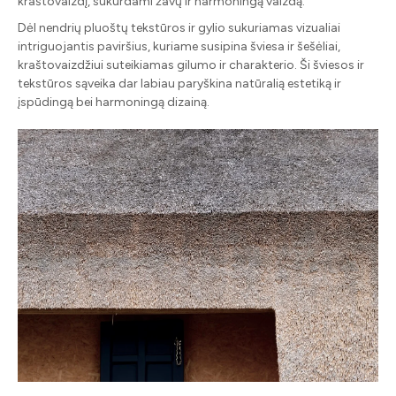
kraštovaizdį, sukurdami žavų ir harmoningą vaizdą.
Dėl nendrių pluoštų tekstūros ir gylio sukuriamas vizualiai
intriguojantis paviršius, kuriame susipina šviesa ir šešėliai,
kraštovaizdžiui suteikiamas gilumo ir charakterio. Ši šviesos ir
tekstūros sąveika dar labiau paryškina natūralią estetiką ir
įspūdingą bei harmoningą dizainą.