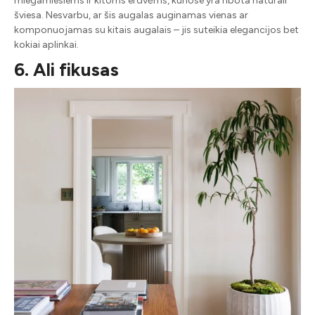
miegamiesiems ir kitoms erdvėms, kuriose yra ribota natūrali
šviesa. Nesvarbu, ar šis augalas auginamas vienas ar
komponuojamas su kitais augalais – jis suteikia elegancijos bet
kokiai aplinkai.
6. Ali fikusas