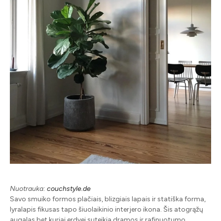
Nuotrauka:
couchstyle.de
Savo smuiko formos plačiais, blizgiais lapais ir statiška forma,
lyralapis fikusas tapo šiuolaikinio interjero ikona. Šis atogrąžų
augalas bet kuriai erdvei suteikia dramos ir rafinuotumo,