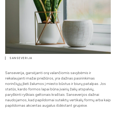
SANSEVERIJA
Sanseverija, garsėjanti orą valančiomis savybėmis ir
reikalaujanti mažai priežiūros, yra dažnas pasirinkimas
norinčiųjų įlieti žalumos į miesto būstus ir biurų patalpas. Jos
statūs, kardo formos lapai būna įvairių žalių atspalvių,
paryškinti ryškiais geltonais kraštais. Sanseverijos dažnai
naudojamos, kad papildomai suteiktų vertikalų formų arba kaip
papildomas akcentas augalus išdėstant grupėse.