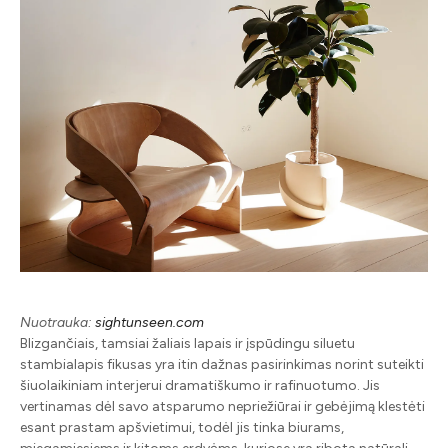
Nuotrauka:
sightunseen.com
Blizgančiais, tamsiai žaliais lapais ir įspūdingu siluetu
stambialapis fikusas yra itin dažnas pasirinkimas norint suteikti
šiuolaikiniam interjerui dramatiškumo ir rafinuotumo. Jis
vertinamas dėl savo atsparumo nepriežiūrai ir gebėjimą klestėti
esant prastam apšvietimui, todėl jis tinka biurams,