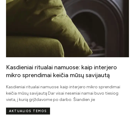
Europa užveria duris vienai iš labiausiai
švaistūniškų mados industrijos praktikų –
neparduotų drabužių naikinimui
Europa užveria duris vienai iš labiausiai švaistūniškų mados
industrijos praktikų – neparduotų drabužių naikinimui Nuo
2026 m. liepos 19 d. didelėms įmonėms, veikiančioms Europos
AKTUALIOS TEMOS