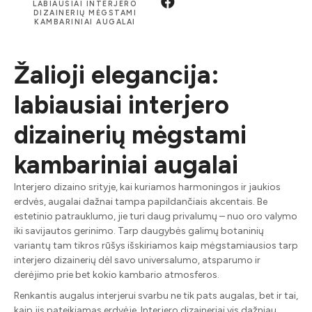
LABIAUSIAI INTERJERO
DIZAINERIŲ MĖGSTAMI
KAMBARINIAI AUGALAI
Žalioji elegancija:
labiausiai interjero
dizainerių mėgstami
kambariniai augalai
Interjero dizaino srityje, kai kuriamos harmoningos ir jaukios
erdvės, augalai dažnai tampa papildančiais akcentais. Be
estetinio patrauklumo, jie turi daug privalumų – nuo oro valymo
iki savijautos gerinimo. Tarp daugybės galimų botaninių
variantų tam tikros rūšys išskiriamos kaip mėgstamiausios tarp
interjero dizainerių dėl savo universalumo, atsparumo ir
derėjimo prie bet kokio kambario atmosferos.
Renkantis augalus interjerui svarbu ne tik pats augalas, bet ir tai,
kaip jis pateikiamas erdvėje. Interjero dizaineriai vis dažniau