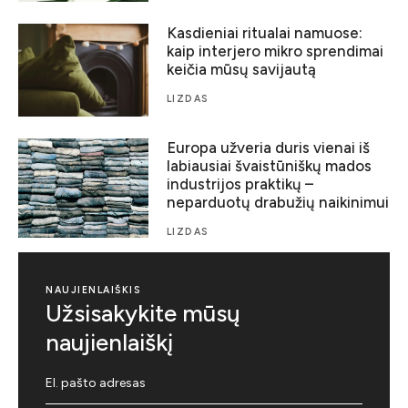
Kasdieniai ritualai namuose:
kaip interjero mikro sprendimai
keičia mūsų savijautą
LIZDAS
Europa užveria duris vienai iš
labiausiai švaistūniškų mados
industrijos praktikų –
neparduotų drabužių naikinimui
LIZDAS
NAUJIENLAIŠKIS
Užsisakykite mūsų
naujienlaiškį