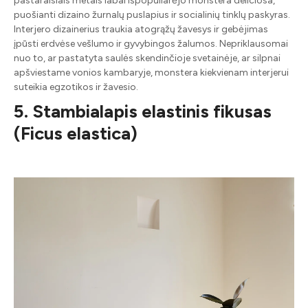
pastaraisiais metais labai išpopuliarėjo monstera deliciosa,
puošianti dizaino žurnalų puslapius ir socialinių tinklų paskyras.
Interjero dizainerius traukia atogrąžų žavesys ir gebėjimas
įpūsti erdvėse vešlumo ir gyvybingos žalumos. Nepriklausomai
nuo to, ar pastatyta saulės skendinčioje svetainėje, ar silpnai
apšviestame vonios kambaryje, monstera kiekvienam interjerui
suteikia egzotikos ir žavesio.
5. Stambialapis elastinis fikusas
(Ficus elastica)