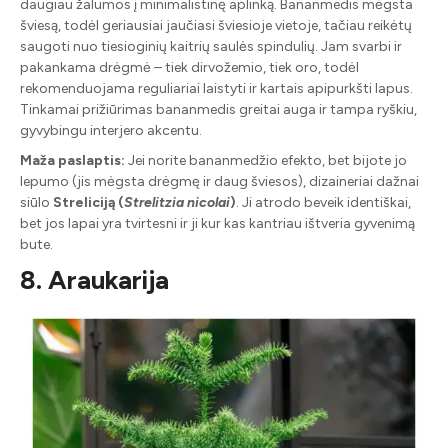
daugiau žalumos į minimalistinę aplinką. Bananmedis mėgsta
šviesą, todėl geriausiai jaučiasi šviesioje vietoje, tačiau reikėtų
saugoti nuo tiesioginių kaitrių saulės spindulių. Jam svarbi ir
pakankama drėgmė – tiek dirvožemio, tiek oro, todėl
rekomenduojama reguliariai laistyti ir kartais apipurkšti lapus.
Tinkamai prižiūrimas bananmedis greitai auga ir tampa ryškiu,
gyvybingu interjero akcentu.
Maža paslaptis:
Jei norite bananmedžio efekto, bet bijote jo
lepumo (jis mėgsta drėgmę ir daug šviesos), dizaineriai dažnai
siūlo
Streliciją (
Strelitzia nicolai
)
. Ji atrodo beveik identiškai,
bet jos lapai yra tvirtesni ir ji kur kas kantriau ištveria gyvenimą
bute.
8. Araukarija