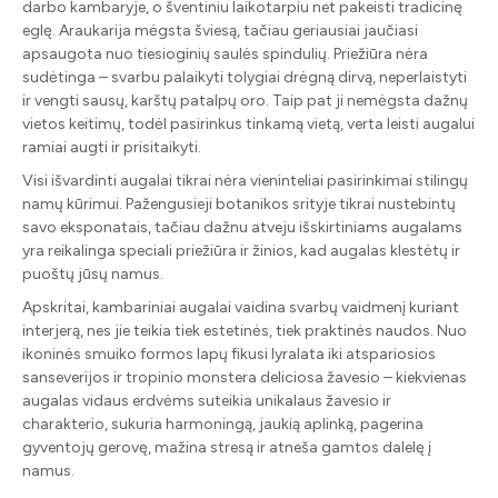
darbo kambaryje, o šventiniu laikotarpiu net pakeisti tradicinę
eglę. Araukarija mėgsta šviesą, tačiau geriausiai jaučiasi
apsaugota nuo tiesioginių saulės spindulių. Priežiūra nėra
sudėtinga – svarbu palaikyti tolygiai drėgną dirvą, neperlaistyti
ir vengti sausų, karštų patalpų oro. Taip pat ji nemėgsta dažnų
vietos keitimų, todėl pasirinkus tinkamą vietą, verta leisti augalui
ramiai augti ir prisitaikyti.
Visi išvardinti augalai tikrai nėra vieninteliai pasirinkimai stilingų
namų kūrimui. Pažengusieji botanikos srityje tikrai nustebintų
savo eksponatais, tačiau dažnu atveju išskirtiniams augalams
yra reikalinga speciali priežiūra ir žinios, kad augalas klestėtų ir
puoštų jūsų namus.
Apskritai, kambariniai augalai vaidina svarbų vaidmenį kuriant
interjerą, nes jie teikia tiek estetinės, tiek praktinės naudos. Nuo
ikoninės smuiko formos lapų fikusi lyralata iki atspariosios
sanseverijos ir tropinio monstera deliciosa žavesio – kiekvienas
augalas vidaus erdvėms suteikia unikalaus žavesio ir
charakterio, sukuria harmoningą, jaukią aplinką, pagerina
gyventojų gerovę, mažina stresą ir atneša gamtos dalelę į
namus.