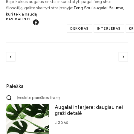
Beje, kokius augalus rinktis ir kur statyti pagal feng shui
filosofiją, galite skaityti straipsnyje:
Feng Shui augalai: žaluma,
kuri teikia naudą
PASIDALINTI
DEKORAS
INTERJERAS
KR
Paieška
Augalai interjere: daugiau nei
graži detalė
LIZDAS