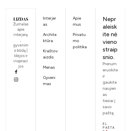
Nepr
Interjer
Apie
Žurnalas
as
mus
aleisk
apie
ite nė
Archite
Privatu
interjerą
,
ktūra
mo
vieno
gyvenim
politika
straip
o būdą |
Kraštov
Idėjos ir
snio.
aizdis
inspiraci
Prenum
jos
Menas
eruokite
ir
Gyveni
gaukite
mas
naujien
as
tiesiai į
savo
paštą.
EL.
PAŠTA