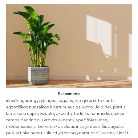
Bananmedis
išraiškingas ir gyvybingas augalas, interjerui suteikiantis
egzotiškos nuotaikos ir natūralaus gaivumo. Jo dideli, platūs
lapai kuria stiprų vizualinį akcentą, todėl bananmedis dažnai
tampa pagrindiniu erdvės akcentu, ypač šviesiuose,
moderniuose ar bohemiško stiliaus interjeruose. Šis augalas
puikiai tinka norint sukurti „atostogų namuose“ jausmą ir įnešti