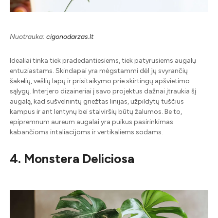
Nuotrauka:
cigonodarzas.lt
Idealiai tinka tiek pradedantiesiems, tiek patyrusiems augalų
entuziastams. Skindapai yra mėgstammi dėl jų svyrančių
šakelių, vešlių lapų ir prisitaikymo prie skirtingų apšvietimo
sąlygų. Interjero dizaineriai į savo projektus dažnai įtraukia šį
augalą, kad sušvelnintų griežtas linijas, užpildytų tuščius
kampus ir ant lentynų bei stalviršių būtų žalumos. Be to,
epipremnum aureum augalai yra puikus pasirinkimas
kabančioms intaliacijoms ir vertikaliems sodams.
4. Monstera Deliciosa