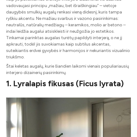
vadovaujasi principu „mažiau, bet išraiškingiau“ – vietoje
daugybės smulkių augalų renkasi vieną didesnį, kuris tampa
ryškiu akcentu. Ne mažiau svarbus ir vazono pasirinkimas:
neutralūs, natūralių medžiagų – keramikos, molio ar betono –
indai leidžia augalui atsiskleisti ir neužgožia jo estetikos.
Tinkamai parinktas augalas turėtų papildyti interjerą, o ne jį
apkrauti, todėl jis suvokiamas kaip subtilus akcentas,
suteikiantis erdvei gyvybės ir harmonijos ir nekuriantis vizualinio
triukšmo.
Štai keletas augalų, kurie šiandien laikomi vienais populiariausių
interjero dizainerių pasirinkimų.
1. Lyralapis fikusas (Ficus lyrata)