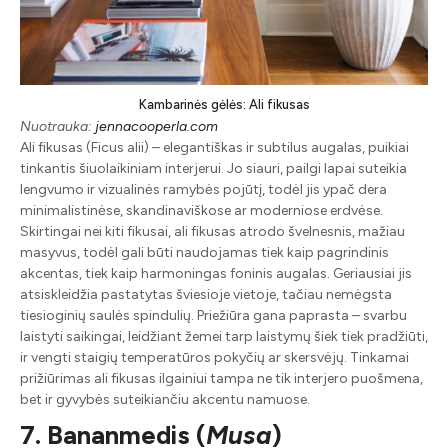
Kambarinės gėlės: Ali fikusas
Nuotrauka:
jennacooperla.com
Ali fikusas (Ficus alii) – elegantiškas ir subtilus augalas, puikiai
tinkantis šiuolaikiniam interjerui. Jo siauri, pailgi lapai suteikia
lengvumo ir vizualinės ramybės pojūtį, todėl jis ypač dera
minimalistinėse, skandinaviškose ar moderniose erdvėse.
Skirtingai nei kiti fikusai, ali fikusas atrodo švelnesnis, mažiau
masyvus, todėl gali būti naudojamas tiek kaip pagrindinis
akcentas, tiek kaip harmoningas foninis augalas. Geriausiai jis
atsiskleidžia pastatytas šviesioje vietoje, tačiau nemėgsta
tiesioginių saulės spindulių. Priežiūra gana paprasta – svarbu
laistyti saikingai, leidžiant žemei tarp laistymų šiek tiek pradžiūti,
ir vengti staigių temperatūros pokyčių ar skersvėjų. Tinkamai
prižiūrimas ali fikusas ilgainiui tampa ne tik interjero puošmena,
bet ir gyvybės suteikiančiu akcentu namuose.
7. Bananmedis (
Musa
)