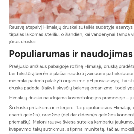
Rausvą atspalvį Himalajų druskai suteikia sudėtyje esantys min
tirpalas laikomas steriliu, o šiandien, kai vandenynai tampa v
jūros druskai.
Populiarumas ir naudojimas
Praėjusio amžiaus pabaigoje rožinę Himalajų druską pradėta n
bei tekstūrą bei ėmė plačiai naudoti įvairiuose patiekaluos
mineralai padeda palaikyti organizmo pH pusiausvyrą, tai stip
druska padeda išlaikyti skysčių balansą organizme, todėl yp
Himalajų druska naudojama kosmetologijos pramonėje – ji na
Ši druska pritaikoma ir interjere. Tai populiariosios Himalajų
esanti geležis); oranžinė (dėl dar didesnės geležies koncentrac
priemaišų). Maloni rausva šviesa suteikia kambariui jaukum
kvėpavimo takų sutrikimus, stiprina imunitetą, tačiau mokslin