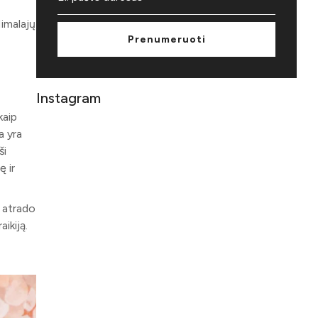
Himalajų
Prenumeruoti
Instagram
kaip
a yra
ši
 ir
 atrado
ikiją.