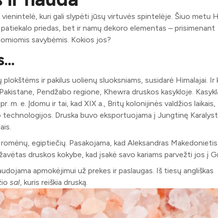
ienintelė, kuri gali slypėti jūsų virtuvės spintelėje. Šiuo metu 
 patiekalo priedas, bet ir namų dekoro elementas – prisimenant
 įdomiomis savybėmis. Kokios jos?
os…
plokštėms ir pakilus uolienų sluoksniams, susidarė Himalajai. Ir 
Pakistane, Pendžabo regione, Khewra druskos kasykloje. Kasykl
pr. m. e.
Įdomu ir tai, kad XIX a., Britų kolonijinės valdžios laikais, 
technologijos. Druska buvo eksportuojama į Jungtinę Karalystę
ais.
ų, romėnų, egiptiečių. Pasakojama, kad Aleksandras Makedonietis
 sužavėtas druskos kokybe, kad įsakė savo kariams parvežti jos į Gra
udojama apmokėjimui už prekes ir paslaugas. Iš tiesų angliškas
džio
sal
, kuris reiškia druską.