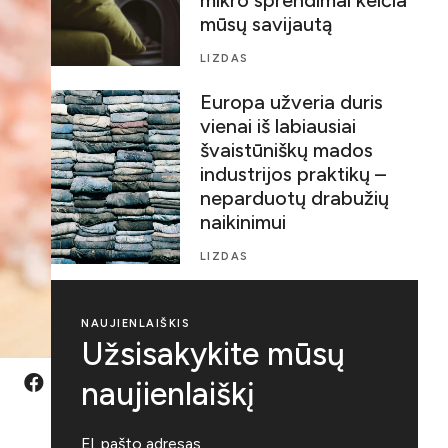
mūsų savijautą
LIZDAS
Europa užveria duris
vienai iš labiausiai
švaistūniškų mados
industrijos praktikų –
neparduotų drabužių
naikinimui
LIZDAS
NAUJIENLAIŠKIS
Užsisakykite mūsų
naujienlaiškį