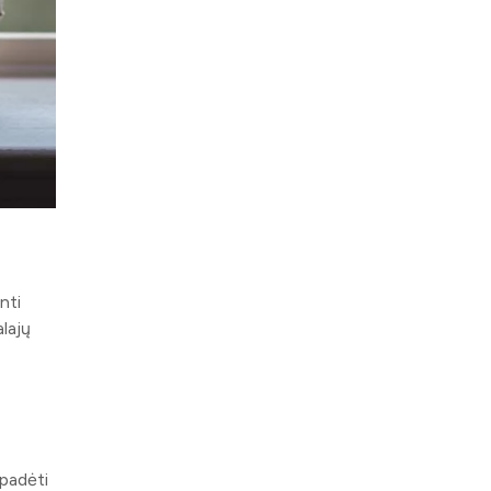
nti
lajų
 padėti