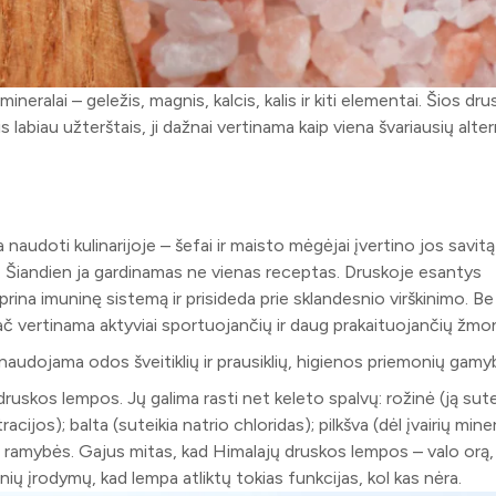
eralai – geležis, magnis, kalcis, kalis ir kiti elementai. Šios dr
is labiau užterštais, ji dažnai vertinama kaip viena švariausių alt
audoti kulinarijoje – šefai ir maisto mėgėjai įvertino jos savitą
e. Šiandien ja gardinamas ne vienas receptas. Druskoje esantys
rina imuninę sistemą ir prisideda prie sklandesnio virškinimo. Be 
ač vertinama aktyviai sportuojančių ir daug prakaituojančių žmon
udojama odos šveitiklių ir prausiklių, higienos priemonių gamy
 druskos lempos. Jų galima rasti net keleto spalvų: rožinė (ją sute
ijos); balta (suteikia natrio chloridas); pilkšva (dėl įvairių mine
o, ramybės. Gajus mitas, kad Himalajų druskos lempos – valo orą
ių įrodymų, kad lempa atliktų tokias funkcijas, kol kas nėra.