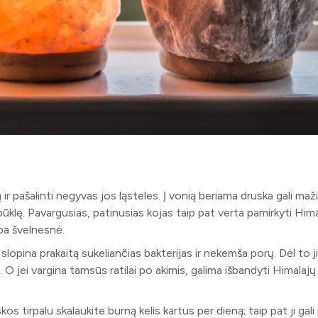
r pašalinti negyvas jos ląsteles. Į vonią beriama druska gali maži
klę. Pavargusias, patinusias kojas taip pat verta pamirkyti Hima
pa švelnesnė.
slopina prakaitą sukeliančias bakterijas ir nekemša porų. Dėl to ji
 O jei vargina tamsūs ratilai po akimis, galima išbandyti Himalajų
os tirpalu skalaukite burną kelis kartus per dieną; taip pat ji gali