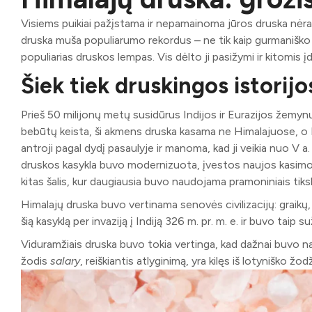
Visiems puikiai pažįstama ir nepamainoma jūros druska nėra v
druska muša populiarumo rekordus – ne tik kaip gurmaniško
populiarias druskos lempas. Vis dėlto ji pasižymi ir kitomis
Šiek tiek druskingos istorij
Prieš 50 milijonų metų susidūrus Indijos ir Eurazijos žemynų 
bebūtų keista, ši akmens druska kasama ne Himalajuose, o 
antroji pagal dydį pasaulyje ir manoma, kad ji veikia nuo V a. 
druskos kasykla buvo modernizuota, įvestos naujos kasimo 
kitas šalis, kur daugiausia buvo naudojama pramoniniais tiksl
Himalajų druska buvo vertinama senovės civilizacijų: graik
šią kasyklą per invaziją į Indiją 326 m. pr. m. e. ir buvo taip
Viduramžiais druska buvo tokia vertinga, kad dažnai buvo na
žodis
salary
, reiškiantis atlyginimą, yra kilęs iš lotyniško žo