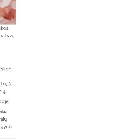
uskos
ernatyvų
 skonį
to, ši
ių.
boje.
ikia
ralų
, gydo