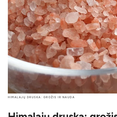
HIMALAJŲ DRUSKA: GROŽIS IR NAUDA
Himalajų druska: grožis