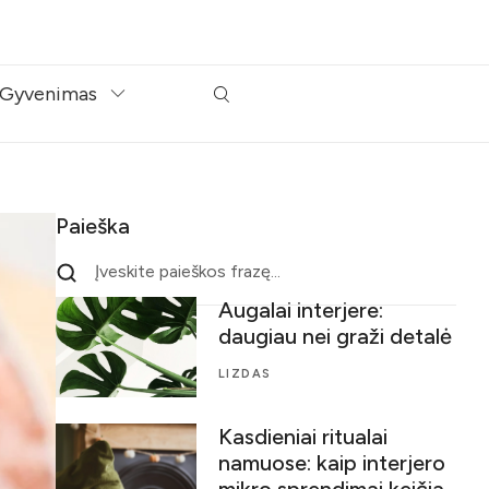
Gyvenimas
Paieška
Augalai interjere:
daugiau nei graži detalė
LIZDAS
Kasdieniai ritualai
namuose: kaip interjero
mikro sprendimai keičia