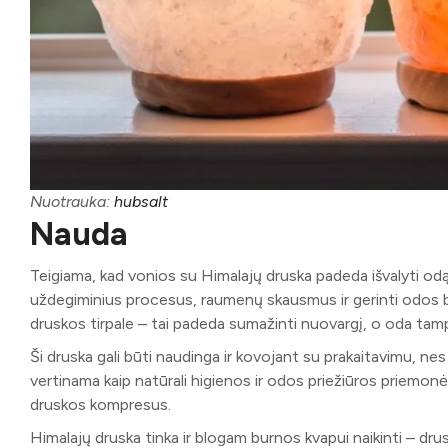
Nuotrauka:
hubsalt
Nauda
Teigiama, kad vonios su Himalajų druska padeda išvalyti odą i
uždegiminius procesus, raumenų skausmus ir gerinti odos bū
druskos tirpale – tai padeda sumažinti nuovargį, o oda tam
Ši druska gali būti naudinga ir kovojant su prakaitavimu, nes 
vertinama kaip natūrali higienos ir odos priežiūros priemonė.
druskos kompresus.
Himalajų druska tinka ir blogam burnos kvapui naikinti – drusk