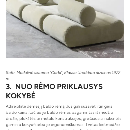
Sofa: Modulinė sistema “Corbi”, Klauso Ureddato dizainas 1972
m.
3. NUO RĖMO PRIKLAUSYS
KOKYBĖ
Atkreipkite dėmesį į baldo rėmą. Jus gali sužavėti itin gera
baldo kaina, tačiau jei baldo rėmas pagamintas iš medžio
drožlių plokštės ar metalo konstrukcijos, greičiausiai nukentės
gaminio kokybė arba jo ergonomiškumas. Tvirtas kietmedžio