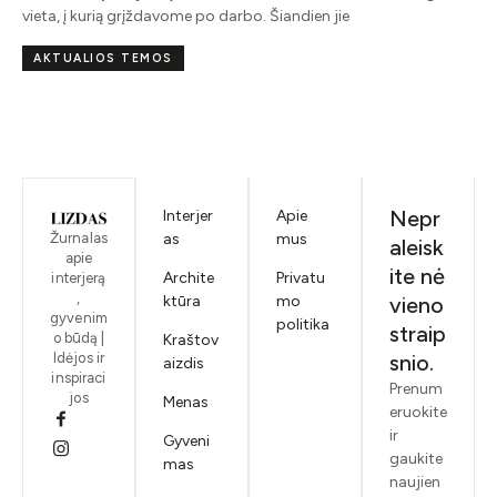
vieta, į kurią grįždavome po darbo. Šiandien jie
AKTUALIOS TEMOS
Nepr
Interjer
Apie
Žurnalas
as
mus
aleisk
apie
ite nė
Archite
Privatu
interjerą
,
ktūra
mo
vieno
gyvenim
politika
straip
o būdą |
Kraštov
Idėjos ir
snio.
aizdis
inspiraci
Prenum
jos
Menas
eruokite
ir
Gyveni
gaukite
mas
naujien