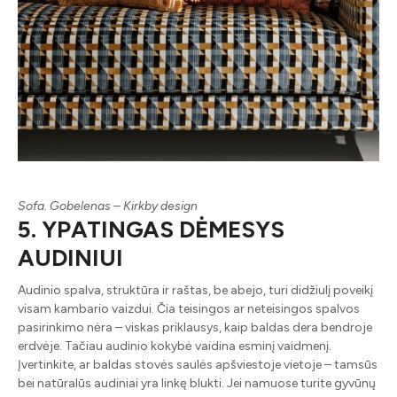
Sofa. Gobelenas – Kirkby design
5. YPATINGAS DĖMESYS
AUDINIUI
Audinio spalva, struktūra ir raštas, be abejo, turi didžiulį poveikį
visam kambario vaizdui. Čia teisingos ar neteisingos spalvos
pasirinkimo nėra – viskas priklausys, kaip baldas dera bendroje
erdvėje. Tačiau audinio kokybė vaidina esminį vaidmenį.
Įvertinkite, ar baldas stovės saulės apšviestoje vietoje – tamsūs
bei natūralūs audiniai yra linkę blukti. Jei namuose turite gyvūnų