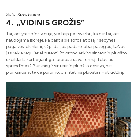
Sofa:
Kave Home
4. „VIDINIS GROŽIS”
Tai, kas yra sofos viduje, yra taip pat svarbu, kaip ir tai, kas
naudojama išorėje. Kalbant apie sofos atlošą ir sėdynės
pagalves, plunksnų užpildai jas padaro labai patogias, tačiau
jas reikia reguliariai purenti. Polorono ar kito sintetinio pluošto
užpildai laikui bėgant gali prarasti savo formą. Tobulas
sprendimas? Plunksnų ir sintetinio pluošto derinys, nes
plunksnos suteikia purumo, o sintetinis pluoštas – struktūrą.