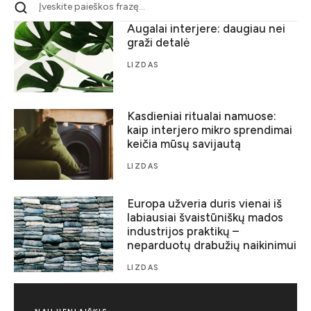
Augalai interjere: daugiau nei
graži detalė
LIZDAS
Kasdieniai ritualai namuose:
kaip interjero mikro sprendimai
keičia mūsų savijautą
LIZDAS
Europa užveria duris vienai iš
labiausiai švaistūniškų mados
industrijos praktikų –
neparduotų drabužių naikinimui
LIZDAS