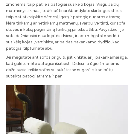
žmonėms, taip pat leis patogiai susikelti kojas. Visgi, baldų
matmenys skiriasi, todėl būtinai išbandykite skirtingus stilius
taip pat atkreipkite dėmesį į gerą ir patogią nugaros atramą.
Nėra tinkamų ar netinkamų matmenų, svarbu įvertinti, kur sofa
stovės ir kokią pagrindinę funkciją jai teks atlikti. Pavyzdžiui, jei
sofa dažniausiai naudojatės dviese, ir abu mėgstate sėdėti
susikėlę kojas, įvertinkite, ar baldas pakankamo dydžio, kad
patogiai tilptumėte abu.
Jei mėgstate ant sofos prigulti, įsitikinkite, ar ji pakankamai ilga,
kad galėtumėte patogiai išsitiesti. Didesnio ūgio žmonėms
dažniausiai reikia sofos su aukštesne nugarėle, kad būtų
suteikta patogi atrama ir pan.