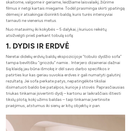
skaitome, valgome ir geriame, leidžiame laisvalaikį, žiūrime
filmus ir netgi kartais miegame. Todėl prasminga skirti ypatingą
dėmesį ir atsakingai išsirinkti baldą, kuris turės intensyviai
tarnauti ne vienerius metus.
Nuo matavimų iki kokybės – 5 dalykai, į kuriuos reikėtų
atsižvelgti prieš perkant tobulą sofą:
1. DYDIS IR ERDVĖ
Neretai didelių erdvių baldų ekspozicijoje “tobulo dydžio sofa”
tampa beviltišku “griozdu” namie… Interjero dizaineriai dažnai
šią klaidą jau būna išmokę ir dėl savo darbo specifikos ir
patirties kur kas geriau suvokia erdves ir gali numatyti galutinį
rezultatą. Jei sofa perkate patys, nepatingėkite tiksliai
išsimatuoti baldo bei patalpos, kurioje ji stovės. Paprasčiausias
triukas tinkamai įsivertinti dydį – kartonu ar laikraščiais ištiesti
tikslų plotą, kokį užims baldas – taip tinkamai įvertinsite
praėjimus, atstumus iki sienų ar kitų objektų ir pan.