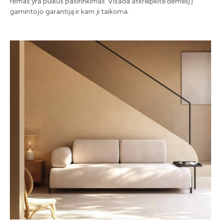
rėmas yra puikus pasirinkimas. Visada atkreipkite dėmesį į
gamintojo garantiją ir kam ji taikoma.