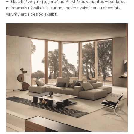
– teks atsižvelgti ir į jų įpročius. Praktiškas variantas – baldai su
nuimamais užvalkalais, kuriuos galima valyti sausu cheminiu
valymu arba tiesiog skalbti.