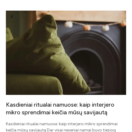
Related Posts
Kasdieniai ritualai namuose: kaip interjero
mikro sprendimai keičia mūsų savijautą
į
Kasdieniai ritualai namuose: kaip interjero mikro sprendimai
keičia mūsų savijautą Dar visai neseniai namai buvo tiesiog