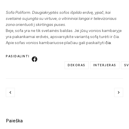
Sofa Poliform. Daugiakryptės sofos išpildo erdvę, ypač, kai
svetainė sujungta su virtuve, o vitrininiai langai ir televizoriaus
zona orientuoti į skirtingas puses.
Beje, sofa yra ne tik svetainės baldas. Jei jūsų vonios kambaryje
yra pakankamai erdvės, apsvarsykite variantą sofą turėti ir čia.
Apie sofas vonios kambariuose plačiau gali paskaityti
čia
.
PASIDALINTI
DEKORAS
INTERJERAS
SV
Paieška