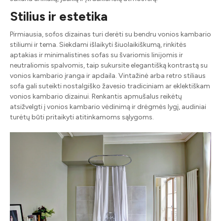
Stilius ir estetika
Pirmiausia, sofos dizainas turi derėti su bendru vonios kambario
stiliumi ir tema. Siekdami išlaikyti šiuolaikiškumą, rinkitės
aptakias ir minimalistines sofas su švariomis linijomis ir
neutraliomis spalvomis, taip sukursite elegantišką kontrastą su
vonios kambario įranga ir apdaila. Vintažinė arba retro stiliaus
sofa gali suteikti nostalgiško žavesio tradiciniam ar eklektiškam
vonios kambario dizainui. Renkantis apmušalus reikėtų
atsižvelgti į vonios kambario vėdinimą ir drėgmės lygį, audiniai
turėtų būti pritaikyti atitinkamoms sąlygoms.