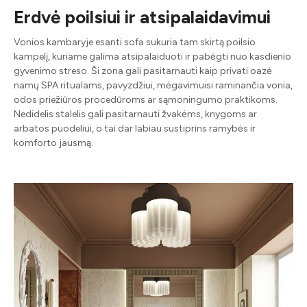
Erdvė poilsiui ir atsipalaidavimui
Vonios kambaryje esanti sofa sukuria tam skirtą poilsio
kampelį, kuriame galima atsipalaiduoti ir pabėgti nuo kasdienio
gyvenimo streso. Ši zona gali pasitarnauti kaip privati oazė
namų SPA ritualams, pavyzdžiui, mėgavimuisi raminančia vonia,
odos priežiūros procedūroms ar sąmoningumo praktikoms.
Nedidelis stalelis gali pasitarnauti žvakėms, knygoms ar
arbatos puodeliui, o tai dar labiau sustiprins ramybės ir
komforto jausmą.