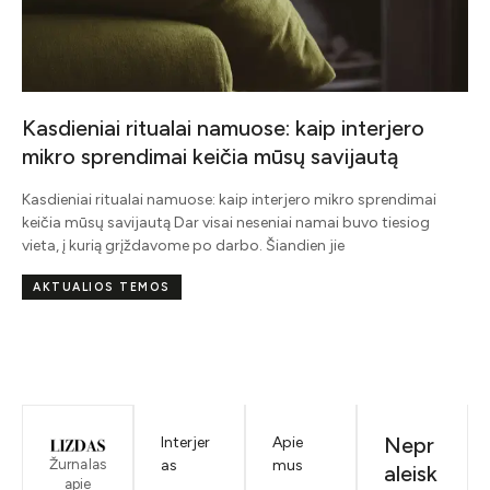
Kasdieniai ritualai namuose: kaip interjero
mikro sprendimai keičia mūsų savijautą
į
Kasdieniai ritualai namuose: kaip interjero mikro sprendimai
keičia mūsų savijautą Dar visai neseniai namai buvo tiesiog
vieta, į kurią grįždavome po darbo. Šiandien jie
AKTUALIOS TEMOS
Nepr
Interjer
Apie
Žurnalas
as
mus
aleisk
apie