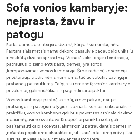
Sofa vonios kambaryje:
neįprasta, žavu ir
patogu
Kai kalbame apie interjero dizainą, kūrybiškumui ribų nėra.
Pastaraisiais metais namų dekoro pasaulyje padaugėjo unikalių
ir netikėtų dizaino sprendimų. Viena iš tokių drąsių tendencijų,
patraukusi dizaino entuziastų dėmesį, yra sofos
įkomponavimas vonios kambaryje. Ši netradicinė koncepcija
prieštarauja tradicinėms normoms, tačiau suteikia žavingą ir
prabangų patrauklumą. Taigi, statome sofą vonios kambaryje –
privalumai, galimi iššūkiais ir pagrindiniai aspektai.
Vonios kambaryje pastačius sofą, erdvė pakyla į naujus
prabangos ir patogumo lygius. Dažnai laikomas funkcionaliu ir
praktišku, vonios kambarys gali būti paverstas atsipalaidavimo
ir pasimėgavimo šventove. Kruopščiai parinkta sofa gali
pasitarnauti kaip akcentas, akimirksniu patraukiantis dėmesį ir
įnešantis papildomo charakterio į utilitariška laikomą erdvę. Tai
sukuria unikalią, jaukią ir įtraukiančią atmosferą.