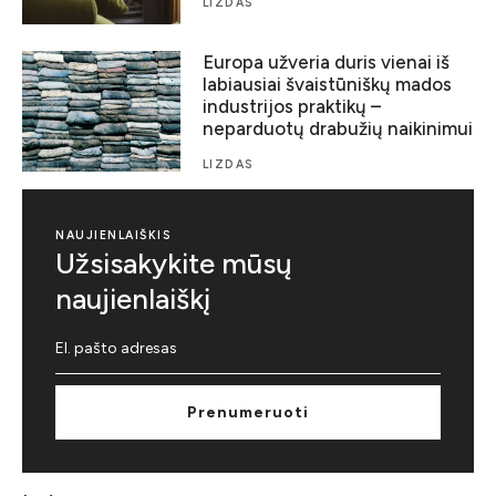
LIZDAS
Europa užveria duris vienai iš
labiausiai švaistūniškų mados
industrijos praktikų –
neparduotų drabužių naikinimui
LIZDAS
NAUJIENLAIŠKIS
Užsisakykite mūsų
naujienlaiškį
Prenumeruoti