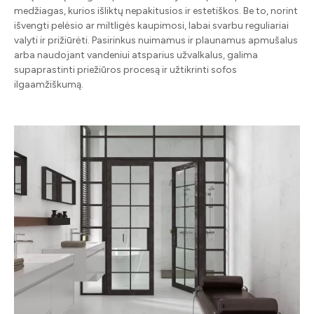
medžiagas, kurios išliktų nepakitusios ir estetiškos. Be to, norint
išvengti pelėsio ar miltligės kaupimosi, labai svarbu reguliariai
valyti ir prižiūrėti. Pasirinkus nuimamus ir plaunamus apmušalus
arba naudojant vandeniui atsparius užvalkalus, galima
supaprastinti priežiūros procesą ir užtikrinti sofos
ilgaamžiškumą.