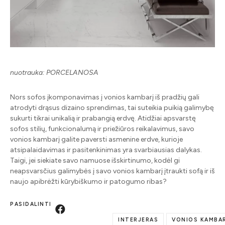
nuotrauka: PORCELANOSA
Nors sofos įkomponavimas į vonios kambarį iš pradžių gali
atrodyti drąsus dizaino sprendimas, tai suteikia puikią galimybę
sukurti tikrai unikalią ir prabangią erdvę. Atidžiai apsvarstę
sofos stilių, funkcionalumą ir priežiūros reikalavimus, savo
vonios kambarį galite paversti asmenine erdve, kurioje
atsipalaidavimas ir pasitenkinimas yra svarbiausias dalykas.
Taigi, jei siekiate savo namuose išskirtinumo, kodėl gi
neapsvarsčius galimybės į savo vonios kambarį įtraukti sofą ir iš
naujo apibrėžti kūrybiškumo ir patogumo ribas?
PASIDALINTI
INTERJERAS
VONIOS KAMBA