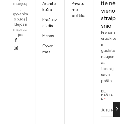
ite nė
Archite
Privatu
interjerą
,
ktūra
mo
vieno
gyvenim
politika
straip
o būdą |
Kraštov
Idėjos ir
snio.
aizdis
inspiraci
Prenum
jos
Menas
eruokite
ir
Gyveni
gaukite
mas
naujien
as
tiesiai į
savo
paštą.
EL.
PAŠTA
S