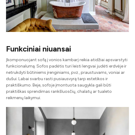
Funkciniai niuansai
Įkomponuojant sofą į vonios kambarį reikia atidžiai apsvarstyti
funkcionalumą. Sofos padėtis turi leisti lengvai judėti erdvėje ir
netrukdyti būtiniems įrenginiams, pvz., praustuvams, voniai ar
dušui. Labai svarbu rasti pusiausvyrą tarp estetikos ir
praktiškumo. Beje, sofoje įmontuota saugykla gali būti
praktiškas sprendimas rankšluosčių, chalatų ar tualeto
reikmenų laikymui.