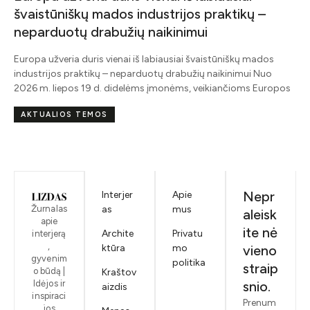
švaistūniškų mados industrijos praktikų –
neparduotų drabužių naikinimui
Europa užveria duris vienai iš labiausiai švaistūniškų mados
industrijos praktikų – neparduotų drabužių naikinimui Nuo
2026 m. liepos 19 d. didelėms įmonėms, veikiančioms Europos
AKTUALIOS TEMOS
Nepr
Interjer
Apie
Žurnalas
as
mus
aleisk
apie
ite nė
Archite
Privatu
interjerą
,
ktūra
mo
vieno
gyvenim
politika
straip
o būdą |
Kraštov
Idėjos ir
snio.
aizdis
inspiraci
Prenum
jos