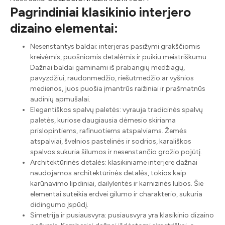
Pagrindiniai klasikinio interjero
dizaino elementai:
Nesenstantys baldai: interjeras pasižymi grakščiomis
kreivėmis, puošniomis detalėmis ir puikiu meistriškumu.
Dažnai baldai gaminami iš prabangių medžiagų,
pavyzdžiui, raudonmedžio, riešutmedžio ar vyšnios
medienos, juos puošia įmantrūs raižiniai ir prašmatnūs
audinių apmušalai.
Elegantiškos spalvų paletės: vyrauja tradicinės spalvų
paletės, kuriose daugiausia dėmesio skiriama
prislopintiems, rafinuotiems atspalviams. Žemės
atspalviai, švelnios pastelinės ir sodrios, karališkos
spalvos sukuria šilumos ir nesenstančio grožio pojūtį.
Architektūrinės detalės: klasikiniame interjere dažnai
naudojamos architektūrinės detalės, tokios kaip
karūnavimo lipdiniai, dailylentės ir karnizinės lubos. Šie
elementai suteikia erdvei gilumo ir charakterio, sukuria
didingumo įspūdį.
Simetrija ir pusiausvyra: pusiausvyra yra klasikinio dizaino