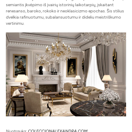
semiantis įkvėpimo iš įvairių istorinių laikotarpių, įskaitant
renesanso, baroko, rokoko ir neoklasicizmo epochas. Šis stilius
dvelkia rafinuotumu, subalansuotumu ir dideliu meistriškumo
vertinimu.
Nuotrauka:
COLECCIONALEXANDRA.COM