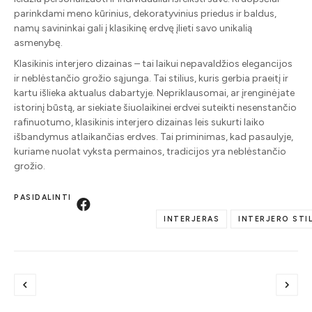
parinkdami meno kūrinius, dekoratyvinius priedus ir baldus,
namų savininkai gali į klasikinę erdvę įlieti savo unikalią
asmenybę.
Klasikinis interjero dizainas – tai laikui nepavaldžios elegancijos
ir neblėstančio grožio sąjunga. Tai stilius, kuris gerbia praeitį ir
kartu išlieka aktualus dabartyje. Nepriklausomai, ar įrenginėjate
istorinį būstą, ar siekiate šiuolaikinei erdvei suteikti nesenstančio
rafinuotumo, klasikinis interjero dizainas leis sukurti laiko
išbandymus atlaikančias erdves. Tai priminimas, kad pasaulyje,
kuriame nuolat vyksta permainos, tradicijos yra neblėstančio
grožio.
PASIDALINTI
INTERJERAS
INTERJERO STIL