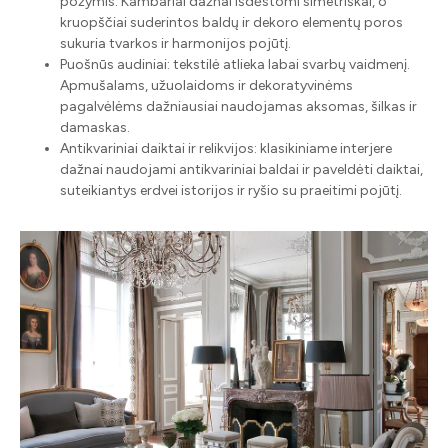
požymis. Kambariai dažnai išdėstomi simetriškai, o
kruopščiai suderintos baldų ir dekoro elementų poros
sukuria tvarkos ir harmonijos pojūtį.
Puošnūs audiniai: tekstilė atlieka labai svarbų vaidmenį.
Apmušalams, užuolaidoms ir dekoratyvinėms
pagalvėlėms dažniausiai naudojamas aksomas, šilkas ir
damaskas.
Antikvariniai daiktai ir relikvijos: klasikiniame interjere
dažnai naudojami antikvariniai baldai ir paveldėti daiktai,
suteikiantys erdvei istorijos ir ryšio su praeitimi pojūtį.