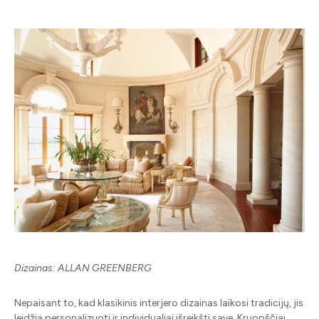
Dizainas: ALLAN GREENBERG
Nepaisant to, kad klasikinis interjero dizainas laikosi tradicijų, jis
leidžia personalizuoti ir individualiai išreikšti save. Kruopščiai