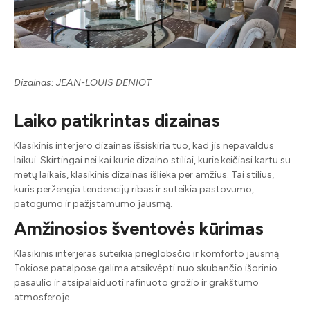
Dizainas: JEAN-LOUIS DENIOT
Laiko patikrintas dizainas
Klasikinis interjero dizainas išsiskiria tuo, kad jis nepavaldus
laikui. Skirtingai nei kai kurie dizaino stiliai, kurie keičiasi kartu su
metų laikais, klasikinis dizainas išlieka per amžius. Tai stilius,
kuris peržengia tendencijų ribas ir suteikia pastovumo,
patogumo ir pažįstamumo jausmą.
Amžinosios šventovės kūrimas
Klasikinis interjeras suteikia prieglobsčio ir komforto jausmą.
Tokiose patalpose galima atsikvėpti nuo skubančio išorinio
pasaulio ir atsipalaiduoti rafinuoto grožio ir grakštumo
atmosferoje.