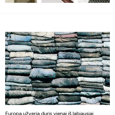
Susiję straipsniai
Europa užveria duris vienai iš labiausiai