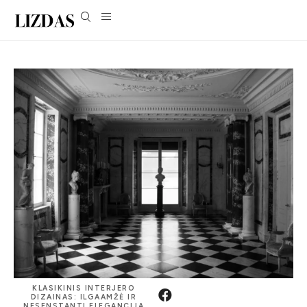
KLASIKINIS INTERJERO
DIZAINAS: ILGAAMŽĖ IR
NESENSTANTI ELEGANCIJA