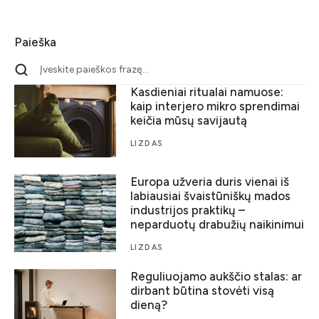
Paieška
Kasdieniai ritualai namuose:
kaip interjero mikro sprendimai
keičia mūsų savijautą
LIZDAS
Europa užveria duris vienai iš
labiausiai švaistūniškų mados
industrijos praktikų –
neparduotų drabužių naikinimui
LIZDAS
Reguliuojamo aukščio stalas: ar
dirbant būtina stovėti visą
dieną?