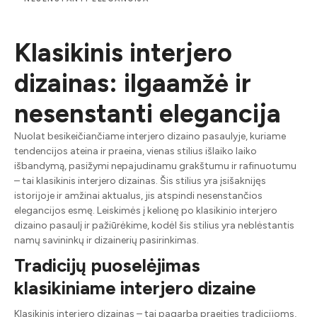
Klasikinis interjero
dizainas: ilgaamžė ir
nesenstanti elegancija
Nuolat besikeičiančiame interjero dizaino pasaulyje, kuriame
tendencijos ateina ir praeina, vienas stilius išlaiko laiko
išbandymą, pasižymi nepajudinamu grakštumu ir rafinuotumu
– tai klasikinis interjero dizainas. Šis stilius yra įsišaknijęs
istorijoje ir amžinai aktualus, jis atspindi nesenstančios
elegancijos esmę. Leiskimės į kelionę po klasikinio interjero
dizaino pasaulį ir pažiūrėkime, kodėl šis stilius yra neblėstantis
namų savininkų ir dizainerių pasirinkimas.
Tradicijų puoselėjimas
klasikiniame interjero dizaine
Klasikinis interjero dizainas – tai pagarba praeities tradicijoms,