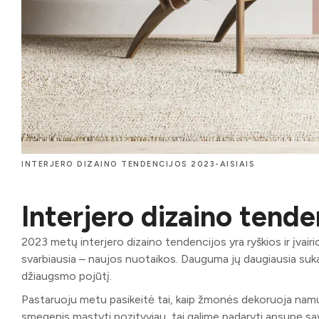
INTERJERO DIZAINO TENDENCIJOS 2023-AISIAIS
Interjero dizaino tende
2023 metų interjero dizaino tendencijos yra ryškios ir įvairi
svarbiausia – naujos nuotaikos. Dauguma jų daugiausia suka
džiaugsmo pojūtį.
Pastaruoju metu pasikeitė tai, kaip žmonės dekoruoja namus.
smegenis mąstyti pozityviau, tai galime padaryti apsupę save 