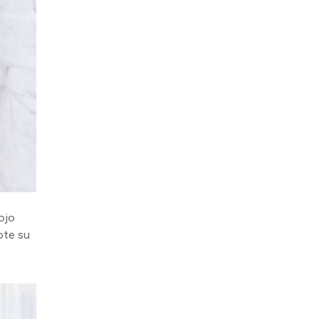
mojo
ote su