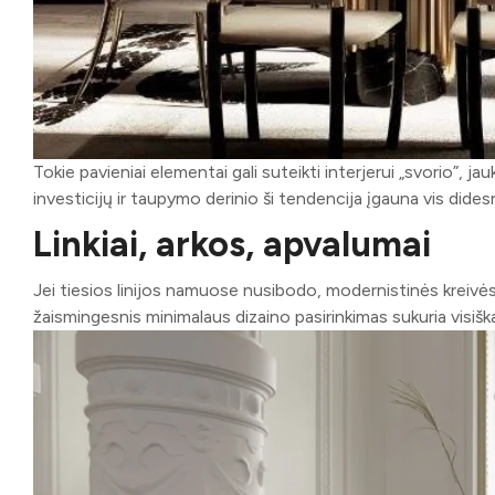
Tokie pavieniai elementai gali suteikti interjerui „svorio”, 
investicijų ir taupymo derinio ši tendencija įgauna vis didesn
Linkiai, arkos, apvalumai
Jei tiesios linijos namuose nusibodo, modernistinės kreivės yr
žaismingesnis minimalaus dizaino pasirinkimas sukuria visiškai