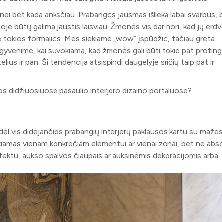
 nei bet kada anksčiau. Prabangos jausmas išlieka labai svarbus, 
joje būtų galima jaustis laisviau. Žmonės vis dar nori, kad jų erd
e tokios formalios. Mes siekiame „wow” įspūdžio, tačiau greta
yvenime, kai suvokiama, kad žmonės gali būti tokie pat protingi
elius ir pan. Ši tendencija atsispindi daugelyje sričių taip pat ir
os didžiuosiuose pasaulio interjero dizaino portaluose?
 dėl vis didėjančios prabangių interjerų paklausos kartu su maže
kiamas vienam konkrečiam elementui ar vienai zonai, bet ne absol
efektu, aukso spalvos čiaupais ar auksinėmis dekoracijomis arba