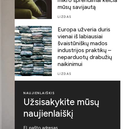
mūsų savijautą
LIZDAS
Europa užveria duris
vienai iš labiausiai
švaistūniškų mados
industrijos praktikų –
neparduotų drabužių
naikinimui
LIZDAS
NAUJIENLAIŠKIS
Užsisakykite mūsų
naujienlaiškį