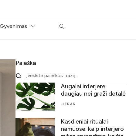
Gyvenimas
Paieška
Augalai interjere:
daugiau nei graži detalė
LIZDAS
Kasdieniai ritualai
namuose: kaip interjero
mikro sprendimai keičia