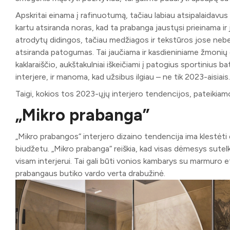
Apskritai einama į rafinuotumą, tačiau labiau atsipalaidavus
kartu atsiranda noras, kad ta prabanga jaustųsi prieinama ir 
atrodytų didingos, tačiau medžiagos ir tekstūros jose neb
atsiranda patogumas. Tai jaučiama ir kasdieniniame žmonių g
kaklaraiščio, aukštakulniai iškeičiami į patogius sportinius bat
interjere, ir manoma, kad užsibus ilgiau – ne tik 2023-aisiais.
Taigi, kokios tos 2023-ųjų interjero tendencijos, pateikiam
„Mikro prabanga”
„Mikro prabangos“ interjero dizaino tendencija ima klestėti
biudžetu. „Mikro prabanga“ reiškia, kad visas dėmesys sutel
visam interjerui. Tai gali būti vonios kambarys su marmuro 
prabangaus butiko vardo verta drabužinė.