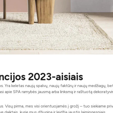
ncijos 2023-aisiais
os. Yra keletas naujų spalvų, naujų faktūrų ir naujų medžiagų, be
si apie SPA ramybės jausmą arba linksmą ir raštuotą dekoratyvi
 Visų pirma, mes visi orientuojamės į grožį – tuo siekiame priv
daiktais, kurie mus džiugina ir leidžia jaustis laimingesniais.