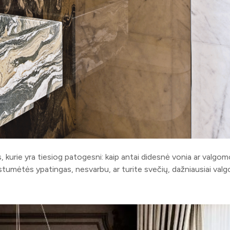
s, kurie yra tiesiog patogesni: kaip antai didesnė vonia ar valgo
stumėtės ypatingas, nesvarbu, ar turite svečių, dažniausiai valg