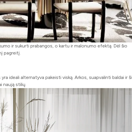
jaukumo ir sukurti prabangos, o kartu ir malonumo efektą. Dėl šio
į pagreitį.
a ideali alternatyva pakeisti viską. Arkos, suapvalinti baldai ir ši
 naują stilių.