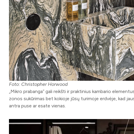
Foto: Christopher Horwood
„Mikro prabanga” gali reikšti ir praktinius kambario elementu
zonos sukūrimas bet kokioje jūsų turimoje erdvėje, kad jau
antra puse ar esate vienas.