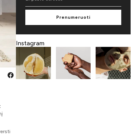
Prenumeruoti
Instagram
t
nį
ersti