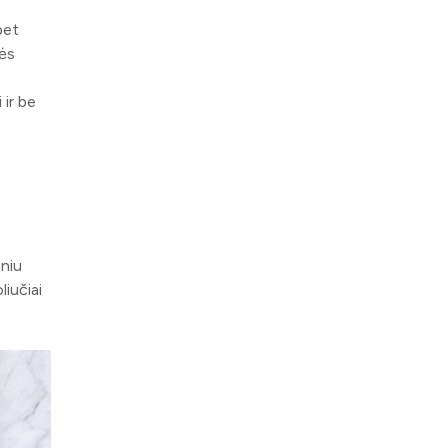
bet
vės
 ir be
sniu
iučiai