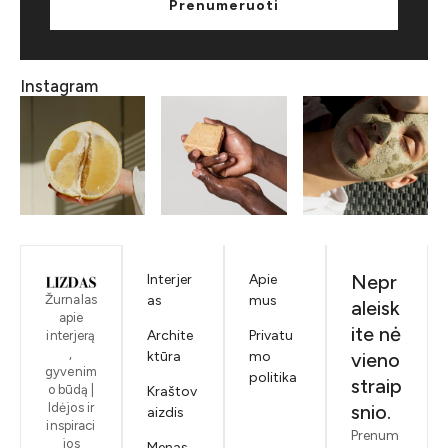
Prenumeruoti
Instagram
Nepr
Interjer
Apie
Žurnalas
as
mus
aleisk
apie
ite nė
Archite
Privatu
interjerą
,
ktūra
mo
vieno
gyvenim
politika
straip
o būdą |
Kraštov
Idėjos ir
snio.
aizdis
inspiraci
Prenum
jos
Menas