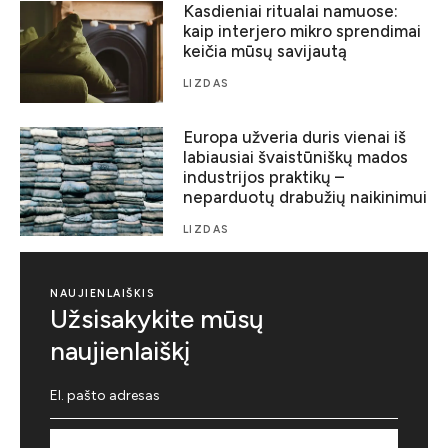
Kasdieniai ritualai namuose:
kaip interjero mikro sprendimai
keičia mūsų savijautą
LIZDAS
Europa užveria duris vienai iš
labiausiai švaistūniškų mados
industrijos praktikų –
neparduotų drabužių naikinimui
LIZDAS
NAUJIENLAIŠKIS
Užsisakykite mūsų
naujienlaiškį