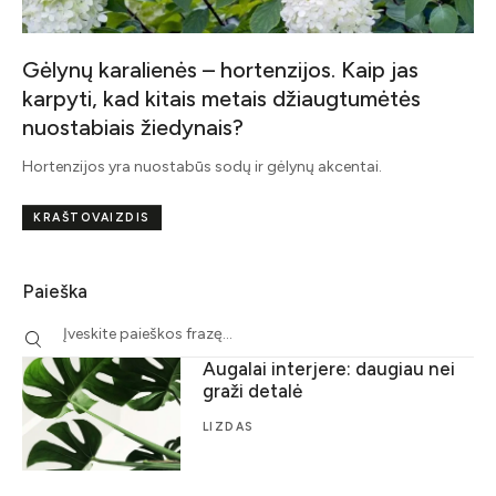
Gėlynų karalienės – hortenzijos. Kaip jas
karpyti, kad kitais metais džiaugtumėtės
nuostabiais žiedynais?
Hortenzijos yra nuostabūs sodų ir gėlynų akcentai.
KRAŠTOVAIZDIS
Paieška
Augalai interjere: daugiau nei
graži detalė
LIZDAS