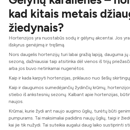
kad kitais metais džia
žiedynais?
Hortenzijos yra nuostabūs sodų ir gėlynų akcentai. Jos yra 
išskyrus genėjimą ir tręšimą.
Nors daugelis hortenzijų turi labai gražią lapiją, dauguma jų
sezoną, dažniausiai taip atsitinka dėl vienos iš trijų priež
arba jos buvo netinkamai nugenėtos.
Kaip ir kada karpyti hortenzijas, priklauso nuo šešių skirtingų j
Kaip ir daugumos sumedėjančių žydinčių krūmų, hortenzijos ge
stiebo iš ankstesnių sezonų. Kalbant apie hortenzijas, būti
naujos.
Krūmai, kurie žydi ant naujo augimo ūglių, turėtų būti geni
pumpurams. Tai maksimaliai padidins naujų ūglių, taigi ir žied
kai jie tik nužydi. Tai suteikia augalui daug laiko sustiprinti