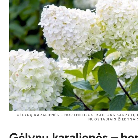
GĖLYNŲ KARALIENĖS – HORTENZIJOS. KAIP JAS KARPYTI,
NUOSTABIAIS ŽIEDYNAI
Gėlynų karalienės – hor