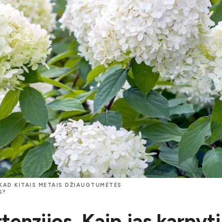
 KAD KITAIS METAIS DŽIAUGTUMĖTĖS
S?
tenzijos. Kaip jas karpyti