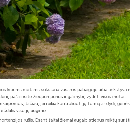
purius kitiems metams sukrauna vasaros pabaigoje arba ankstyvą r
rudenį, pašalinsite žiedpumpurius ir galimybę žydėti visus metus.
i nekarpomos, tačiau, jei reikia kontroliuoti jų formą ar dydį, genėk
trečdalis viso jų augimo.
ortenzijos rūšis. Esant šaltai žiemai augalo stiebus reiktų surišti 