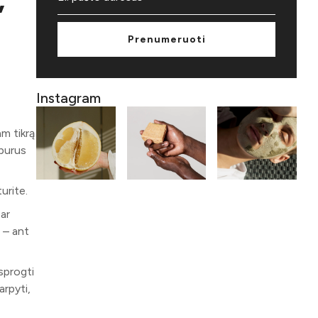
Prenumeruoti
Instagram
am tikrą
mpurus
turite.
 ar
 – ant
sprogti
arpyti,