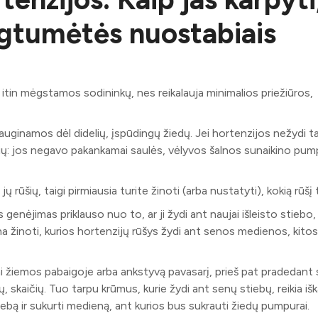
ugtumėtės nuostabiais
itin mėgstamos sodininkų, nes reikalauja minimalios priežiūros,
 auginamos dėl didelių, įspūdingų žiedų. Jei hortenzijos nežydi t
asčių: jos negavo pakankamai saulės, vėlyvos šalnos sunaikino pu
ų rūšių, taigi pirmiausia turite žinoti (arba nustatyti), kokią rūšį 
nėjimas priklauso nuo to, ar ji žydi ant naujai išleisto stiebo,
na žinoti, kurios hortenzijų rūšys žydi ant senos medienos, kitos
mi žiemos pabaigoje arba ankstyvą pavasarį, prieš pat pradedant 
ų, skaičių. Tuo tarpu krūmus, kurie žydi ant senų stiebų, reikia išk
 stiebą ir sukurti medieną, ant kurios bus sukrauti žiedų pumpurai.