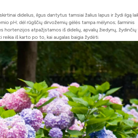
šskirtinai didelius, ilgus dantytus tamsiai žalius lapus ir žydi ilgą la
ožemio pH; dėl rūgščių dirvožemių gėlės tampa mėlynos; šarminis
ės hortenzijos atpažįstamos iš didelių, apvalių žiedynų, žydinčių 
reikia iš karto po to, kai augalas baigia žydėti.