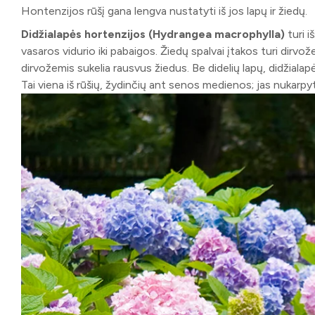
Hontenzijos rūšį gana lengva nustatyti iš jos lapų ir žiedų.
Didžialapės hortenzijos (Hydrangea macrophylla)
turi i
vasaros vidurio iki pabaigos. Žiedų spalvai įtakos turi dirv
dirvožemis sukelia rausvus žiedus. Be didelių lapų, didžialap
Tai viena iš rūšių, žydinčių ant senos medienos; jas nukarpyti 