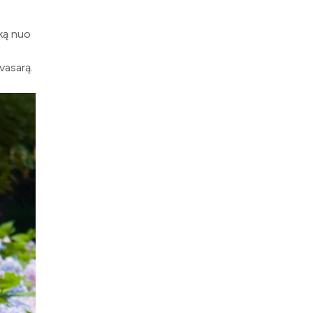
iką nuo
vasarą.