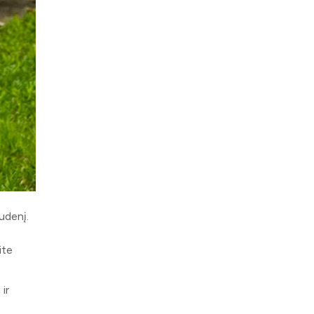
udenį.
ite
ir