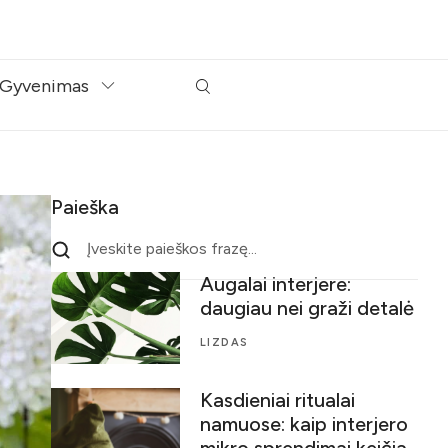
Gyvenimas
Paieška
Augalai interjere:
daugiau nei graži detalė
LIZDAS
Kasdieniai ritualai
namuose: kaip interjero
mikro sprendimai keičia