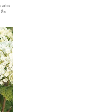
s arba
 Šis