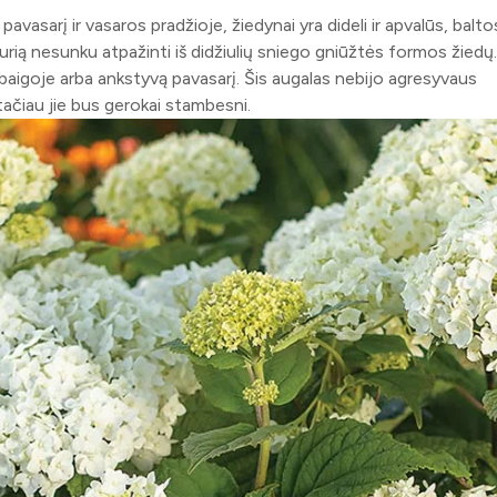
pavasarį ir vasaros pradžioje, žiedynai yra dideli ir apvalūs, balto
 kurią nesunku atpažinti iš didžiulių sniego gniūžtės formos žiedų.
abaigoje arba ankstyvą pavasarį. Šis augalas nebijo agresyvaus
ačiau jie bus gerokai stambesni.