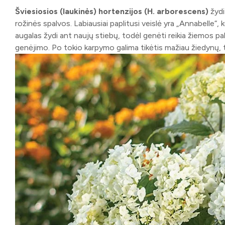
Šviesiosios (laukinės) hortenzijos (H. arborescens)
žydi 
rožinės spalvos. Labiausiai paplitusi veislė yra „Annabelle“,
augalas žydi ant naujų stiebų, todėl genėti reikia žiemos p
genėjimo. Po tokio karpymo galima tikėtis mažiau žiedynų, t