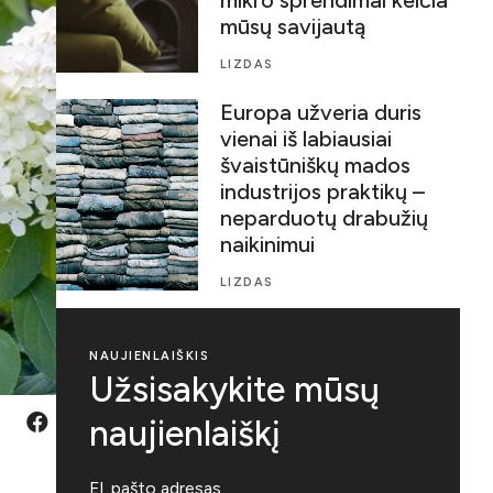
mūsų savijautą
LIZDAS
Europa užveria duris
vienai iš labiausiai
švaistūniškų mados
industrijos praktikų –
neparduotų drabužių
naikinimui
LIZDAS
NAUJIENLAIŠKIS
Užsisakykite mūsų
naujienlaiškį
,