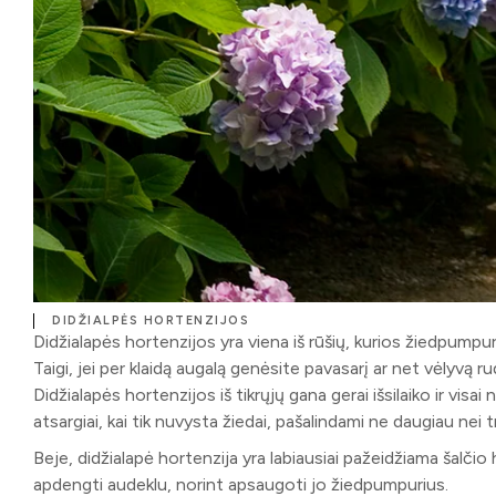
DIDŽIALPĖS HORTENZIJOS
Didžialapės hortenzijos yra viena iš rūšių, kurios žiedpum
Taigi, jei per klaidą augalą genėsite pavasarį ar net vėlyvą 
Didžialapės hortenzijos iš tikrųjų gana gerai išsilaiko ir visa
atsargiai, kai tik nuvysta žiedai, pašalindami ne daugiau nei 
Beje, didžialapė hortenzija yra labiausiai pažeidžiama šalčio h
apdengti audeklu, norint apsaugoti jo žiedpumpurius.