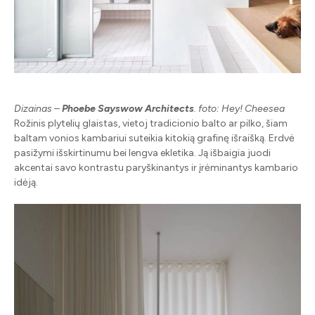
Dizainas –
Phoebe Sayswow Architects
. foto: Hey! Cheesea
Rožinis plytelių glaistas, vietoj tradicionio balto ar pilko, šiam
baltam vonios kambariui suteikia kitokią grafinę išraišką. Erdvė
pasižymi išskirtinumu bei lengva ekletika. Ją išbaigia juodi
akcentai savo kontrastu paryškinantys ir įrėminantys kambario
idėją.