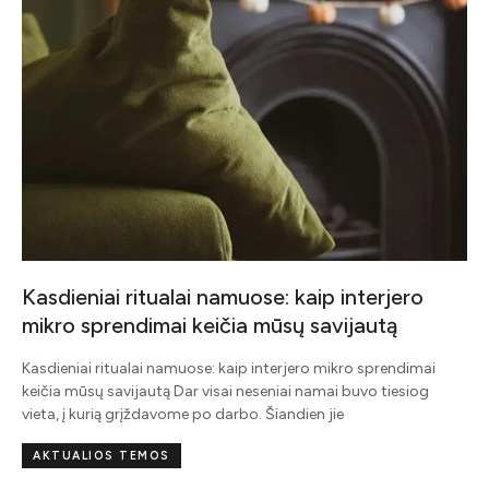
ro
imai
iog