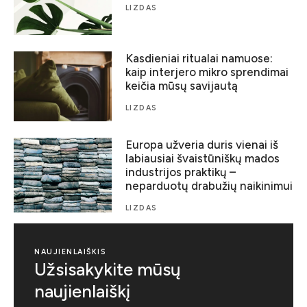
LIZDAS
Kasdieniai ritualai namuose:
kaip interjero mikro sprendimai
keičia mūsų savijautą
LIZDAS
Europa užveria duris vienai iš
labiausiai švaistūniškų mados
industrijos praktikų –
neparduotų drabužių naikinimui
LIZDAS
NAUJIENLAIŠKIS
Užsisakykite mūsų
naujienlaiškį