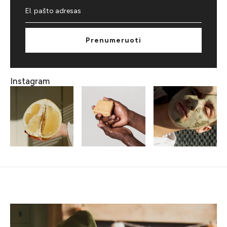
Prenumeruoti
Instagram
Susiję straipsniai