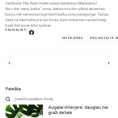
Viešbučio The Siam Hotel vonios kambarys (Bankokas)
Na ir dar viena „balta” vonia, dekoruota itin ryškiai akcentais,
kurios net nenorėtume priskirti baltų vonių kategorijai. Tačiau
tiesa ta, kad balta yra tas fonas, kuris tinkamas naudoti kaip
bazė bet kuriai kitai spalvai.
PASIDALINTI
INTERJERAS
PROJEKTAI IR I
Paieška
Augalai interjere: daugiau nei
graži detalė