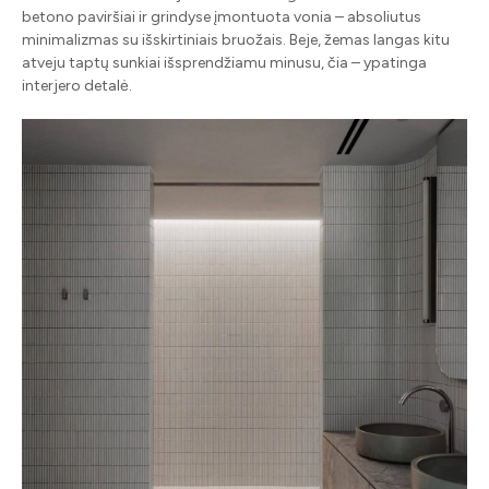
betono paviršiai ir grindyse įmontuota vonia – absoliutus
minimalizmas su išskirtiniais bruožais. Beje, žemas langas kitu
atveju taptų sunkiai išsprendžiamu minusu, čia – ypatinga
interjero detalė.