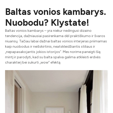
Baltas vonios kambarys.
Nuobodu? Klystate!
Baltas vonios kambarys – yra niekur nedingusi dizaino
tendencija, dažniausiai pasirenkama dėl praktiškumo ir švaros
niuansų. Tačiau labai dažnai baltas vonios interjeras priimamas
kaip nuobodus ir neišskirtinis, neatskleidžiantis stiliaus ir
„nepapasakojantis jokios istorijos”. Mes norime paneigti šią
mintį ir parodyti, kad su balta spalva galima atkleisti erdvės
charakterį bei sukurti „wow” efektą.