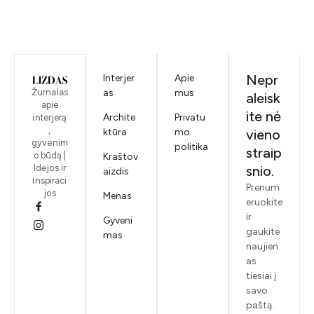
Nepr
Interjer
Apie
Žurnalas
as
mus
aleisk
apie
ite nė
Archite
Privatu
interjerą
,
ktūra
mo
vieno
gyvenim
politika
straip
o būdą |
Kraštov
Idėjos ir
snio.
aizdis
inspiraci
Prenum
jos
Menas
eruokite
ir
Gyveni
gaukite
mas
naujien
as
tiesiai į
savo
paštą.