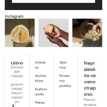
Instagram
Nepr
Interjer
Apie
Žurnalas
as
mus
aleisk
apie
ite nė
Archite
Privatu
interjerą
,
ktūra
mo
vieno
gyvenim
politika
straip
o būdą |
Kraštov
Idėjos ir
snio.
aizdis
inspiraci
Prenum
jos
Menas
eruokite