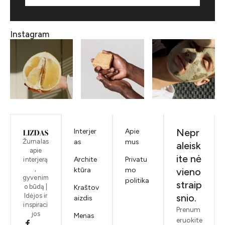
Instagram
Nepr
Interjer
Apie
Žurnalas
as
mus
aleisk
apie
ite nė
Archite
Privatu
interjerą
,
ktūra
mo
vieno
gyvenim
politika
straip
o būdą |
Kraštov
Idėjos ir
snio.
aizdis
inspiraci
Prenum
jos
Menas
eruokite