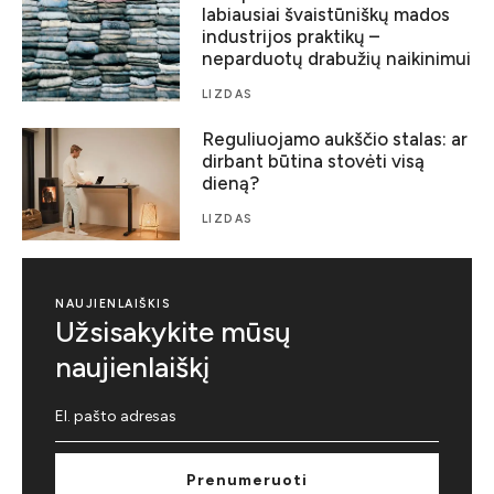
labiausiai švaistūniškų mados
industrijos praktikų –
neparduotų drabužių naikinimui
LIZDAS
Reguliuojamo aukščio stalas: ar
dirbant būtina stovėti visą
dieną?
LIZDAS
NAUJIENLAIŠKIS
Užsisakykite mūsų
naujienlaiškį
Prenumeruoti