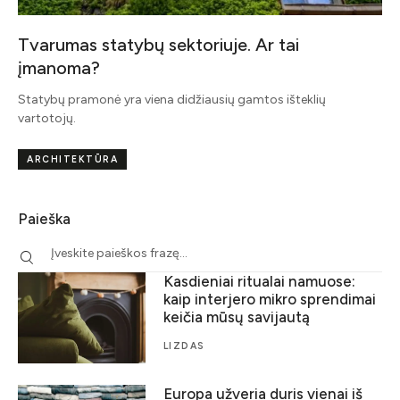
Tvarumas statybų sektoriuje. Ar tai
įmanoma?
Statybų pramonė yra viena didžiausių gamtos išteklių
vartotojų.
ARCHITEKTŪRA
Paieška
Kasdieniai ritualai namuose:
kaip interjero mikro sprendimai
keičia mūsų savijautą
LIZDAS
Europa užveria duris vienai iš