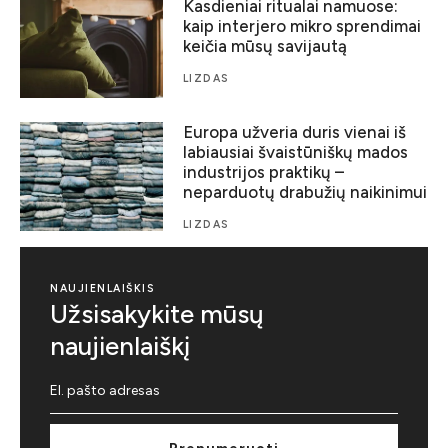
Kasdieniai ritualai namuose:
kaip interjero mikro sprendimai
keičia mūsų savijautą
LIZDAS
Europa užveria duris vienai iš
labiausiai švaistūniškų mados
industrijos praktikų –
neparduotų drabužių naikinimui
LIZDAS
NAUJIENLAIŠKIS
Užsisakykite mūsų
naujienlaiškį