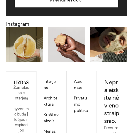
Prenumeruoti
Instagram
Nepr
Interjer
Apie
Žurnalas
as
mus
aleisk
apie
ite nė
Archite
Privatu
interjerą
,
ktūra
mo
vieno
gyvenim
politika
straip
o būdą |
Kraštov
Idėjos ir
snio.
aizdis
inspiraci
Prenum
jos
Menas