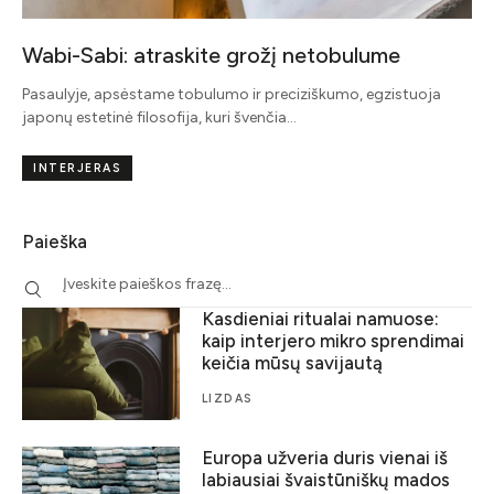
Wabi-Sabi: atraskite grožį netobulume
Pasaulyje, apsėstame tobulumo ir preciziškumo, egzistuoja
japonų estetinė filosofija, kuri švenčia…
INTERJERAS
Paieška
Kasdieniai ritualai namuose:
kaip interjero mikro sprendimai
keičia mūsų savijautą
LIZDAS
Europa užveria duris vienai iš
labiausiai švaistūniškų mados