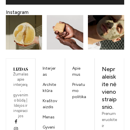
Instagram
Nepr
Interjer
Apie
Žurnalas
as
mus
aleisk
apie
ite nė
Archite
Privatu
interjerą
,
ktūra
mo
vieno
gyvenim
politika
straip
o būdą |
Kraštov
Idėjos ir
snio.
aizdis
inspiraci
Prenum
jos
Menas
eruokite
ir
Gyveni