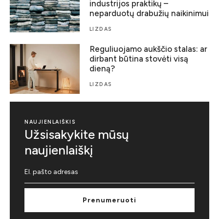
industrijos praktikų –
neparduotų drabužių naikinimui
LIZDAS
Reguliuojamo aukščio stalas: ar
dirbant būtina stovėti visą
dieną?
LIZDAS
NAUJIENLAIŠKIS
Užsisakykite mūsų
naujienlaiškį
Prenumeruoti