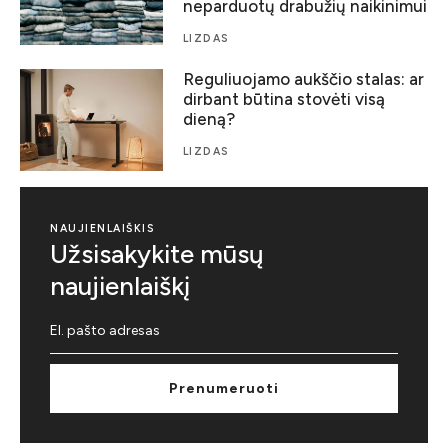
neparduotų drabužių naikinimui
LIZDAS
Reguliuojamo aukščio stalas: ar
dirbant būtina stovėti visą
dieną?
LIZDAS
NAUJIENLAIŠKIS
Užsisakykite mūsų
naujienlaiškį
Prenumeruoti