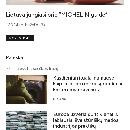
Lietuva jungiasi prie “MICHELIN guide”
” 2024 m. birželio 13 d.
GYVENIMAS
Paieška
Kasdieniai ritualai namuose:
kaip interjero mikro sprendimai
keičia mūsų savijautą
LIZDAS
Europa užveria duris vienai iš
labiausiai švaistūniškų mados
industrijos praktikų –