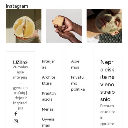
Instagram
Nepr
Interjer
Apie
Žurnalas
as
mus
aleisk
apie
ite nė
Archite
Privatu
interjerą
,
ktūra
mo
vieno
gyvenim
politika
straip
o būdą |
Kraštov
Idėjos ir
snio.
aizdis
inspiraci
Prenum
jos
Menas
eruokite
ir
Gyveni
gaukite
mas