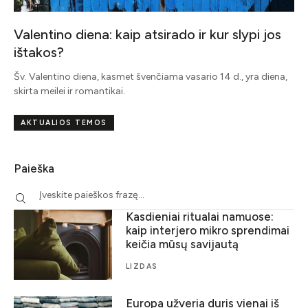
Valentino diena: kaip atsirado ir kur slypi jos
ištakos?
Šv. Valentino diena, kasmet švenčiama vasario 14 d., yra diena,
skirta meilei ir romantikai.
AKTUALIOS TEMOS
Paieška
Kasdieniai ritualai namuose:
kaip interjero mikro sprendimai
keičia mūsų savijautą
LIZDAS
Europa užveria duris vienai iš