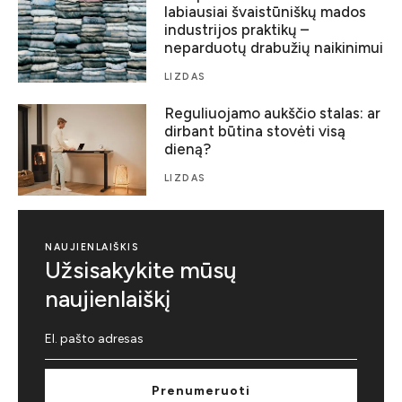
labiausiai švaistūniškų mados
industrijos praktikų –
neparduotų drabužių naikinimui
LIZDAS
Reguliuojamo aukščio stalas: ar
dirbant būtina stovėti visą
dieną?
LIZDAS
NAUJIENLAIŠKIS
Užsisakykite mūsų
naujienlaiškį
Prenumeruoti