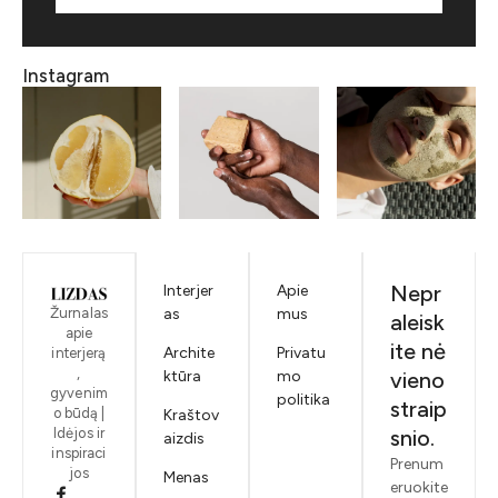
Instagram
Nepr
Interjer
Apie
Žurnalas
as
mus
aleisk
apie
ite nė
Archite
Privatu
interjerą
,
ktūra
mo
vieno
gyvenim
politika
straip
o būdą |
Kraštov
Idėjos ir
snio.
aizdis
inspiraci
Prenum
jos
Menas
eruokite