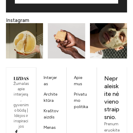
Instagram
Nepr
Interjer
Apie
Žurnalas
as
mus
aleisk
apie
ite nė
Archite
Privatu
interjerą
,
ktūra
mo
vieno
gyvenim
politika
straip
o būdą |
Kraštov
Idėjos ir
snio.
aizdis
inspiraci
Prenum
jos
Menas
eruokite