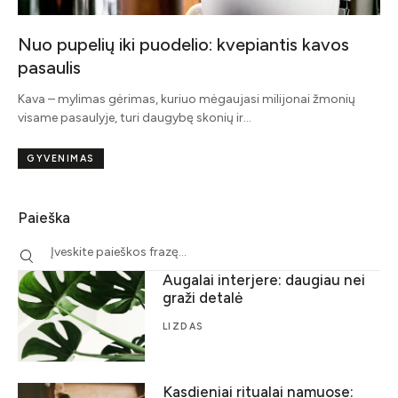
Nuo pupelių iki puodelio: kvepiantis kavos
pasaulis
Kava – mylimas gėrimas, kuriuo mėgaujasi milijonai žmonių
visame pasaulyje, turi daugybę skonių ir…
GYVENIMAS
Paieška
Augalai interjere: daugiau nei
graži detalė
LIZDAS
Kasdieniai ritualai namuose: