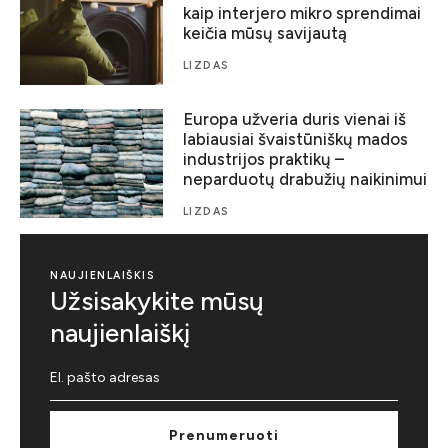
kaip interjero mikro sprendimai
keičia mūsų savijautą
LIZDAS
Europa užveria duris vienai iš
labiausiai švaistūniškų mados
industrijos praktikų –
neparduotų drabužių naikinimui
LIZDAS
NAUJIENLAIŠKIS
Užsisakykite mūsų
naujienlaiškį
Prenumeruoti