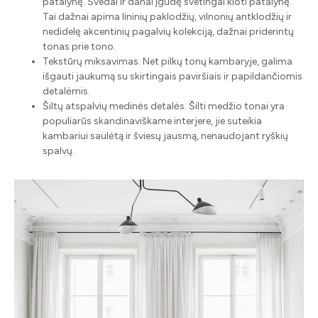
patalynę. Švedai ir danai įgudę svetingai kloti patalynę.
Tai dažnai apima lininių paklodžių, vilnonių antklodžių ir
nedidelę akcentinių pagalvių kolekciją, dažnai priderintų
tonas prie tono.
Tekstūrų miksavimas. Net pilkų tonų kambaryje, galima
išgauti jaukumą su skirtingais paviršiais ir papildančiomis
detalėmis.
Šiltų atspalvių medinės detalės. Šilti medžio tonai yra
populiarūs skandinaviškame interjere, jie suteikia
kambariui saulėtą ir šviesų jausmą, nenaudojant ryškių
spalvų.