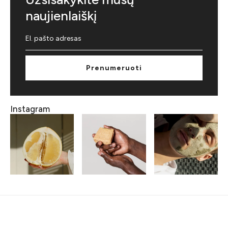
naujienlaiškį
Prenumeruoti
Instagram
Susiję straipsniai