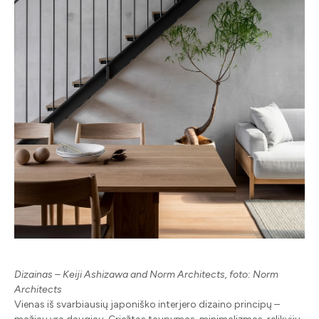
Dizainas – Keiji Ashizawa and Norm Architects, foto: Norm
Architects
Vienas iš svarbiausių japoniško interjero dizaino principų –