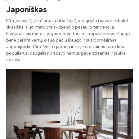
Japoniškas
Būti „vienyje“, „zen“ arba „dabartyje“, atsigręžti į save ir tobulėti
dvasiškai šiuo metu yra skubančio pasaulio tendencija.
Pastaraisiais metais jogos ir meditacijos populiarumas išaugo
bene dešimt kartų, o tuo pačiu išaugo ir susidomėjimas
Japonijos kultūra. Dėl to japonų interjero dizainas tapo labai
populiarus, daugelis nori savo namus paversti ramia ir jaukia
aplinka.