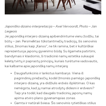
Japoniško dizaino interpretacija – Axel Vervoordt, Photo – Jan
Liegeois
Jei japonišką interjero dizainą apibendrintume vienu žodžiu, tai
būtų – zen. Persmelktas tūkstantmečių tradicijų, šis senovinis
stilius, žinomas kaip „Kanso“, ne tik ramina, bet ir kultūriškai
reprezentuoja japonų gyvenimo būdą. Su ilgamete patirtimi,
bandymais ir klaidomis, ši tradicinė namų estetika sukaupė
keletą tvirtų ir paprastų principų, kuriais turėtume vadovautis,
kai kalbame apie japonišką namų interjerą:
Daugiafunkcinis ir lankstus kambarys. Viena iš
pagrindinių priežasčių, kodėl žmonės pamėgo japonišką
interjero dizainą, yra didžiulis erdvės išplėtimas. O kas
nemėgsta, kad jų namai atrodytų didesni ir erdvesni?
Taip yra todėl, kad daugelis tradicinių japonų namų
apima atviro plano gyvenamąsias zonas.
Gamta ir natūrali šviesa. Šis senovinis rytietiškas stilius