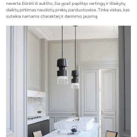
neverta žiūrėti iš aukšto, čia ypač paplitęs vertingų ir išlaikytų
daiktų pirkimas naudotų prekių parduotuvėse. Tinka viskas, kas
suteikia namams charakterį ir derinimo jausmą.