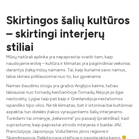
Skirtingos šalių kultūros
– skirtingi interjerų
stiliai
Mūsų natūrali aplinka yra nepaprastai svarbi tam, kaip
naudojame erdvę – kultūra ir klimatas yra pagrindiniai veiksniai,
darantys įtaką mūsų namams. Tai, kaip kuriame savo namus,
labai skiriasi priklausomai nuo to, kur gyvename.
Namas šiaudiniu stogu yra gražus Anglijos kaime, tačiau
labiausiai nuo tornadų kenčiančioje Tornadų Alėjoje jis ilgai
nestovėtų. Lygiai taip pat kaip ir Grenlandijoje nestatomos
ispaniško tipo vilos. Ne tik klimatas, bet ir istoriniai bei kultūriniai
aspektai turi didelės įtakos vyraujantiems šalių interjerams.
Turėdami tai omenyje, „keliavome” po pasaulį (praktiškai), kad
suprastume, kaip paprastai atrodo interjeras ir baldai JAV,
Prancūzijoje, Japonijoje, Viduržemio jūros regione ir
Skandinavijoje. Palikite pasą stalčiuje ir pasidarykite kavos