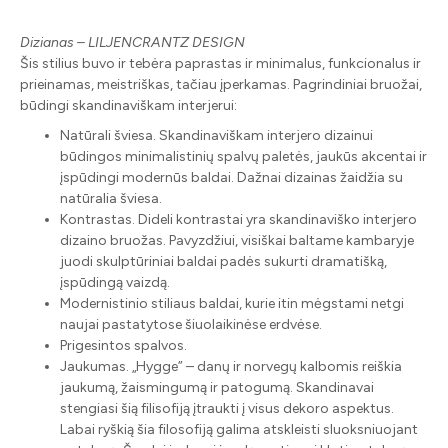
Dizianas – LILJENCRANTZ DESIGN
Šis stilius buvo ir tebėra paprastas ir minimalus, funkcionalus ir
prieinamas, meistriškas, tačiau įperkamas. Pagrindiniai bruožai,
būdingi skandinaviškam interjerui:
Natūrali šviesa. Skandinaviškam interjero dizainui
būdingos minimalistinių spalvų paletės, jaukūs akcentai ir
įspūdingi modernūs baldai. Dažnai dizainas žaidžia su
natūralia šviesa.
Kontrastas. Dideli kontrastai yra skandinaviško interjero
dizaino bruožas. Pavyzdžiui, visiškai baltame kambaryje
juodi skulptūriniai baldai padės sukurti dramatišką,
įspūdingą vaizdą.
Modernistinio stiliaus baldai, kurie itin mėgstami netgi
naujai pastatytose šiuolaikinėse erdvėse.
Prigesintos spalvos.
Jaukumas. „Hygge” – danų ir norvegų kalbomis reiškia
jaukumą, žaismingumą ir patogumą. Skandinavai
stengiasi šią filisofiją įtraukti į visus dekoro aspektus.
Labai ryškią šia filosofiją galima atskleisti sluoksniuojant