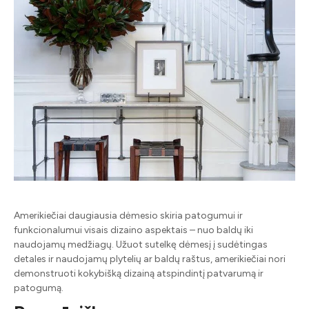
Amerikiečiai daugiausia dėmesio skiria patogumui ir
funkcionalumui visais dizaino aspektais – nuo ​​baldų iki
naudojamų medžiagų. Užuot sutelkę dėmesį į sudėtingas
detales ir naudojamų plytelių ar baldų raštus, amerikiečiai nori
demonstruoti kokybišką dizainą atspindintį patvarumą ir
patogumą.