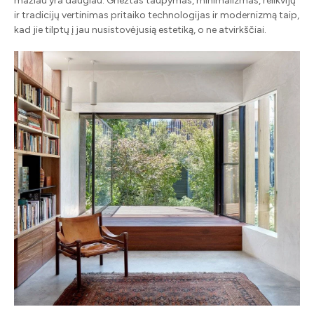
mažiau yra daugiau. Griežtas taupymas, minimalizmas, relikvijų
ir tradicijų vertinimas pritaiko technologijas ir modernizmą taip,
kad jie tilptų į jau nusistovėjusią estetiką, o ne atvirkščiai.