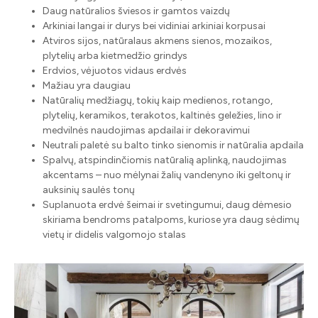
Daug natūralios šviesos ir gamtos vaizdų
Arkiniai langai ir durys bei vidiniai arkiniai korpusai
Atviros sijos, natūralaus akmens sienos, mozaikos,
plytelių arba kietmedžio grindys
Erdvios, vėjuotos vidaus erdvės
Mažiau yra daugiau
Natūralių medžiagų, tokių kaip medienos, rotango,
plytelių, keramikos, terakotos, kaltinės geležies, lino ir
medvilnės naudojimas apdailai ir dekoravimui
Neutrali paletė su balto tinko sienomis ir natūralia apdaila
Spalvų, atspindinčiomis natūralią aplinką, naudojimas
akcentams – nuo mėlynai žalių vandenyno iki geltonų ir
auksinių saulės tonų
Suplanuota erdvė šeimai ir svetingumui, daug dėmesio
skiriama bendroms patalpoms, kuriose yra daug sėdimų
vietų ir didelis valgomojo stalas