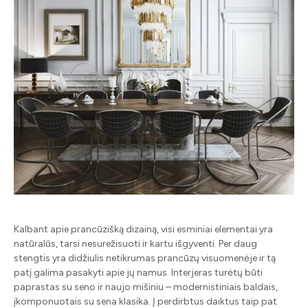
Kalbant apie prancūzišką dizainą, visi esminiai elementai yra
natūralūs, tarsi nesurežisuoti ir kartu išgyventi. Per daug
stengtis yra didžiulis netikrumas prancūzų visuomenėje ir tą
patį galima pasakyti apie jų namus. Interjeras turėtų būti
paprastas su seno ir naujo mišiniu – modernistiniais baldais,
įkomponuotais su sena klasika. Į perdirbtus daiktus taip pat