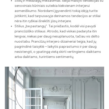
Stilių ir medžiagų miksavimas. Idėja maišyti tendecijas su
senoviniais kūriniais suteikia kiekvienam interjerui
asmeniškumo. Norėdami įgyvendinti tokią idėją turite
įsitikinti, kad tarpusavyje derinamos tendecijos ar stiliai
nėra itin ryškiai išreikšti jūsų interjere.
Stilius „be pastangų”. Tai priežastis, kodėl visi pavydi
prancūziško stiliaus. Atrodo, kad viskas padaryta itin
lengvai, niekas per daug nesuplanuota, tačiau vis dėlto
nuostabu. Prancūzų interjero dizaineriai teigia, kad jų
pagrindinė taisyklė – laikytis paprastumo ir per daug
nesistengti, o ypatingą vietą skirti vertingiems daiktams
arba daiktams, turintiems sentimentų.