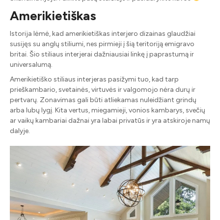
Amerikietiškas
Istorija lėmė, kad amerikietiškas interjero dizainas glaudžiai
susijęs su anglų stiliumi, nes pirmieji į šią teritoriją emigravo
britai. Šio stiliaus interjerai dažniausiai linkę į paprastumą ir
universalumą.
Amerikietiško stiliaus interjeras pasižymi tuo, kad tarp
prieškambario, svetainės, virtuvės ir valgomojo nėra durų ir
pertvarų. Zonavimas gali būti atliekamas nuleidžiant grindų
arba lubų lygį. Kita vertus, miegamieji, vonios kambarys, svečių
ar vaikų kambariai dažnai yra labai privatūs ir yra atskiroje namų
dalyje.