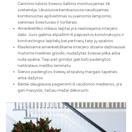
Centrinis lubinis šviesos šaltinis montuojamas tik
svetainėje. Likusiuose kambariuose naudojamas
kombinuotas apšvietimas su įvairiomis lempomis,
sieniniais šviestuvais ir toršerais.
Amerikietiško stiliaus laiptai yra neatsiejama interjero
dalis. Juos galima atpažinti iš paprastos konstrukcijos ir
kontrastingos laiptelių bei pertvarų tarp jų spalvos.
Klasikiniame amerikietiškame interjero dizaine dažniausiai
matome medines grindis, nudažytas šviesiai pilka arba
ruda spalva. Taip pat grindys gali būti padengtos
natūralaus medžio laminatu.
Sienos padengtos šviesių atspalvių margais tapetais
arba dažytos.
Baldai daugiausia pagaminti iš raudonos medienos, yra
gan masyvūs, tačiau mažai dekoruoti.