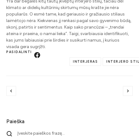
Yra dar begalės kitų tautų įkvėptų interjero stilių, tačiau dėl
klimato ar didelių kultūrinių skirtumų mūsų krašte jie nėra
populiarūs. O esmė tame, kad geriausio ir gražiausio stiliaus
laimėtojo nėra. Kiekvienas jį renkasi pagal savo gyvenimo būdą,
skonį, patirtis ir sentimentus. Kaip sako prancūzai – „trendai
ateina ir praeina, o namai lieka”. Taigi, svarbiausia identifikuoti,
kas jums labiausiai prie širdies ir susikurti namus, į kuriuos
visada gera sugrįžti.
PASIDALINTI
INTERJERAS
INTERJERO STIL
Paieška