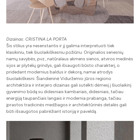
Dizainas: CRISTINA LA PORTA
Šis stilius yra nesenstantis ir jį galima interpretuoti tiek
klasikiniu, tiek šiuolaikiškesniu požiūriu. Originalios senesnių
namų savybės, pvz., natūralaus akmens sienos, atviros medinės
sijos ar plytelių grindys, gali išsaugoti būsto charakterį, o
pridedant modernius baldus ir dekorą, namai atrodys
šiuolaikiškesni. Šiandieninė Viduržemio jūros regiono
architektūra ir interjero dizainas gali sutelkti dėmesį į šiuolaikinį
gyvenimo būdą su didesniais kambariais, didesniais, tačiau
energiją taupančiais langais ir modernia prabanga, tačiau
įprastos tradicinės medžiagos ir architektūrinės detalės gali
būti išsaugotos pabrėžiant istoriją ir paveldą.