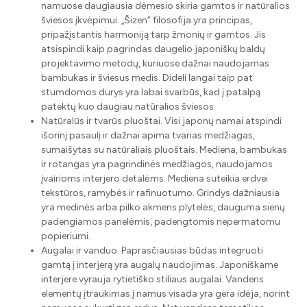
namuose daugiausia dėmesio skiria gamtos ir natūralios
šviesos įkvėpimui. „Šizen“ filosofija yra principas,
pripažįstantis harmoniją tarp žmonių ir gamtos. Jis
atsispindi kaip pagrindas daugelio japoniškų baldų
projektavimo metodų, kuriuose dažnai naudojamas
bambukas ir šviesus medis. Dideli langai taip pat
stumdomos durys yra labai svarbūs, kad į patalpą
patektų kuo daugiau natūralios šviesos.
Natūralūs ir tvarūs pluoštai. Visi japonų namai atspindi
išorinį pasaulį ir dažnai apima tvarias medžiagas,
sumaišytas su natūraliais pluoštais. Mediena, bambukas
ir rotangas yra pagrindinės medžiagos, naudojamos
įvairioms interjero detalėms. Mediena suteikia erdvei
tekstūros, ramybės ir rafinuotumo. Grindys dažniausia
yra medinės arba pilko akmens plytelės, dauguma sienų
padengiamos panelėmis, padengtomis nepermatomu
popieriumi.
Augalai ir vanduo. Paprasčiausias būdas integruoti
gamtą į interjerą yra augalų naudojimas. Japoniškame
interjere vyrauja rytietiško stiliaus augalai. Vandens
elementų įtraukimas į namus visada yra gera idėja, norint