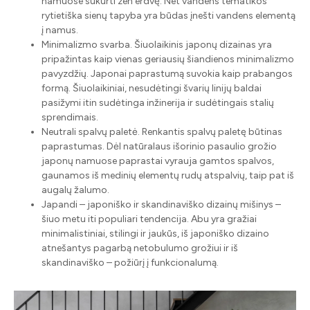
namuose sukurti zen erdvę. Net vandens tematikos
rytietiška sienų tapyba yra būdas įnešti vandens elementą
į namus.
Minimalizmo svarba. Šiuolaikinis japonų dizainas yra
pripažintas kaip vienas geriausių šiandienos minimalizmo
pavyzdžių. Japonai paprastumą suvokia kaip prabangos
formą. Šiuolaikiniai, nesudėtingi švarių linijų baldai
pasižymi itin sudėtinga inžinerija ir sudėtingais stalių
sprendimais.
Neutrali spalvų paletė. Renkantis spalvų paletę būtinas
paprastumas. Dėl natūralaus išorinio pasaulio grožio
japonų namuose paprastai vyrauja gamtos spalvos,
gaunamos iš medinių elementų rudų atspalvių, taip pat iš
augalų žalumo.
Japandi – japoniško ir skandinaviško dizainų mišinys –
šiuo metu iti populiari tendencija. Abu yra gražiai
minimalistiniai, stilingi ir jaukūs, iš japoniško dizaino
atnešantys pagarbą netobulumo grožiui ir iš
skandinaviško – požiūrį į funkcionalumą.