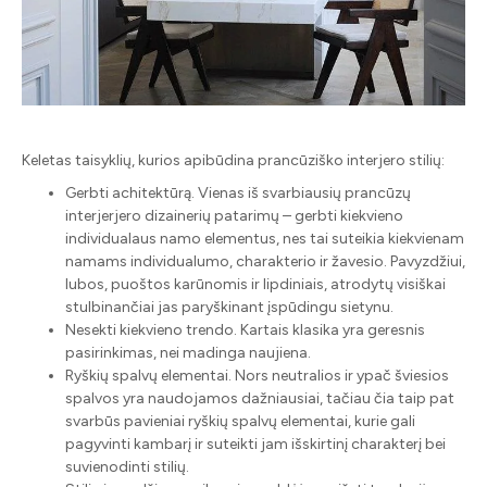
Keletas taisyklių, kurios apibūdina prancūziško interjero stilių:
Gerbti achitektūrą. Vienas iš svarbiausių prancūzų
interjerjero dizainerių patarimų – gerbti kiekvieno
individualaus namo elementus, nes tai suteikia kiekvienam
namams individualumo, charakterio ir žavesio. Pavyzdžiui,
lubos, puoštos karūnomis ir lipdiniais, atrodytų visiškai
stulbinančiai jas paryškinant įspūdingu sietynu.
Nesekti kiekvieno trendo. Kartais klasika yra geresnis
pasirinkimas, nei madinga naujiena.
Ryškių spalvų elementai. Nors neutralios ir ypač šviesios
spalvos yra naudojamos dažniausiai, tačiau čia taip pat
svarbūs pavieniai ryškių spalvų elementai, kurie gali
pagyvinti kambarį ir suteikti jam išskirtinį charakterį bei
suvienodinti stilių.