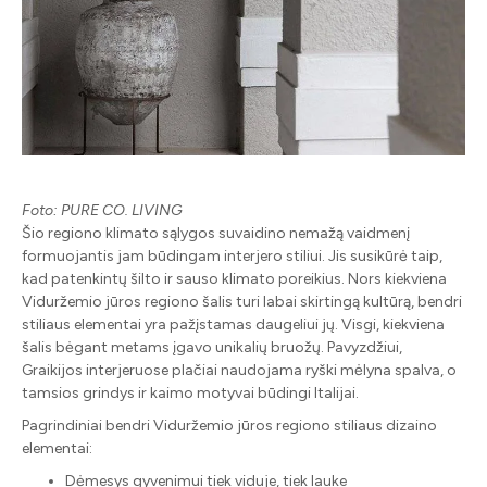
Foto: PURE CO. LIVING
Šio regiono klimato sąlygos suvaidino nemažą vaidmenį
formuojantis jam būdingam interjero stiliui. Jis susikūrė taip,
kad patenkintų šilto ir sauso klimato poreikius. Nors kiekviena
Viduržemio jūros regiono šalis turi labai skirtingą kultūrą, bendri
stiliaus elementai yra pažįstamas daugeliui jų. Visgi, kiekviena
šalis bėgant metams įgavo unikalių bruožų. Pavyzdžiui,
Graikijos interjeruose plačiai naudojama ryški mėlyna spalva, o
tamsios grindys ir kaimo motyvai būdingi Italijai.
Pagrindiniai bendri Viduržemio jūros regiono stiliaus dizaino
elementai:
Dėmesys gyvenimui tiek viduje, tiek lauke