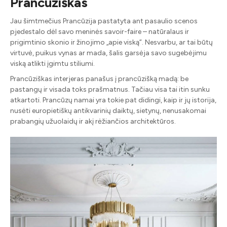
Prancūziškas
Jau šimtmečius Prancūzija pastatyta ant pasaulio scenos
pjedestalo dėl savo meninės savoir-faire – natūralaus ir
prigimtinio skonio ir žinojimo „apie viską”. Nesvarbu, ar tai būtų
virtuvė, puikus vynas ar mada, šalis garsėja savo sugebėjimu
viską atlikti įgimtu stiliumi.
Prancūziškas interjeras panašus į prancūzišką madą: be
pastangų ir visada toks prašmatnus. Tačiau visa tai itin sunku
atkartoti. Prancūzų namai yra tokie pat didingi, kaip ir jų istorija,
nusėti europietiškų antikvarinių daiktų, sietynų, nenusakomai
prabangių užuolaidų ir akį rėžiančios architektūros.