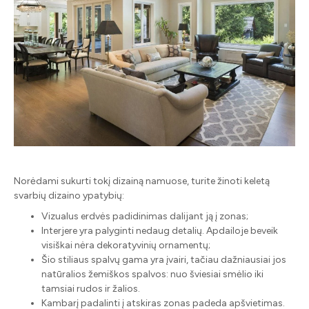
Norėdami sukurti tokį dizainą namuose, turite žinoti keletą
svarbių dizaino ypatybių:
Vizualus erdvės padidinimas dalijant ją į zonas;
Interjere yra palyginti nedaug detalių. Apdailoje beveik
visiškai nėra dekoratyvinių ornamentų;
Šio stiliaus spalvų gama yra įvairi, tačiau dažniausiai jos
natūralios žemiškos spalvos: nuo šviesiai smėlio iki
tamsiai rudos ir žalios.
Kambarį padalinti į atskiras zonas padeda apšvietimas.