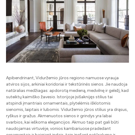
Apibendrinant, Viduržemio jūros regiono namuose vyrauja
atviros sijos, arkiniai koridoriai ir tekstūrinės sienos. Jie naudoja
natūralias medžiagas: apdorotą medieną, medvilnę ir geležį, kad
suteiktų kaimiško žavesio. Istorijoje įsišaknijęs stilius tai
atspindi įmantriais ornamentais, plytelėmis išklotomis
sienomis, laiptais ir lubomis. Viduržemio jūros stilius yra drąsus,
ryškus ir gražus. Akmenuotos sienos ir grindys yra labai
svarbios, kai ieškoma elegancijos. Akmuo taip pat gali būti
naudojamas virtuvėje, vonios kambariuose pradedant
ornamentais ir baigiant indais, taip įnešant natūralumo ir