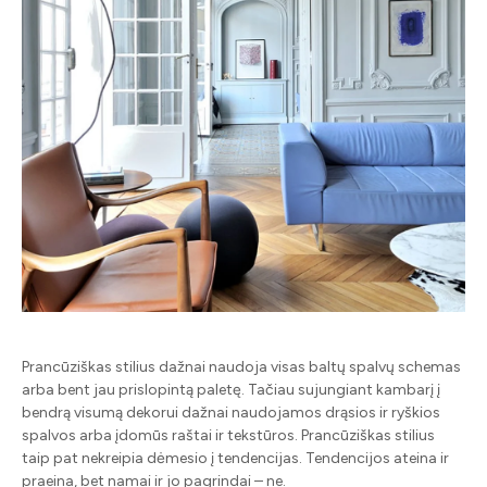
Prancūziškas stilius dažnai naudoja visas baltų spalvų schemas
arba bent jau prislopintą paletę. Tačiau sujungiant kambarį į
bendrą visumą dekorui dažnai naudojamos drąsios ir ryškios
spalvos arba įdomūs raštai ir tekstūros. Prancūziškas stilius
taip pat nekreipia dėmesio į tendencijas. Tendencijos ateina ir
praeina, bet namai ir jo pagrindai – ne.