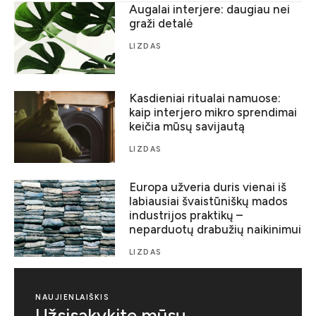
Augalai interjere: daugiau nei
graži detalė
LIZDAS
Kasdieniai ritualai namuose:
kaip interjero mikro sprendimai
keičia mūsų savijautą
LIZDAS
Europa užveria duris vienai iš
labiausiai švaistūniškų mados
industrijos praktikų –
neparduotų drabužių naikinimui
LIZDAS
NAUJIENLAIŠKIS
Užsisakykite mūsų