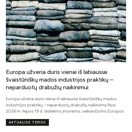
Europa užveria duris vienai iš labiausiai
švaistūniškų mados industrijos praktikų –
neparduotų drabužių naikinimui
Europa užveria duris vienai iš labiausiai švaistūniškų mados
industrijos praktikų – neparduotų drabužių naikinimui Nuo
2026 m. liepos 19 d. didelėms įmonėms, veikiančioms Europos
AKTUALIOS TEMOS