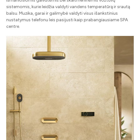
išmaniosiomis galvutėmis bei skaitmeninėmis vožtuvų
sistemomis, kurie leidžia valdyti vandens temperatūrą ir srautą
balsu. Muzika, garai ir galimybė valdyti visus išankstinius
nustatymus telefonu leis pasijusti kaip prabangiausiame SPA
centre.