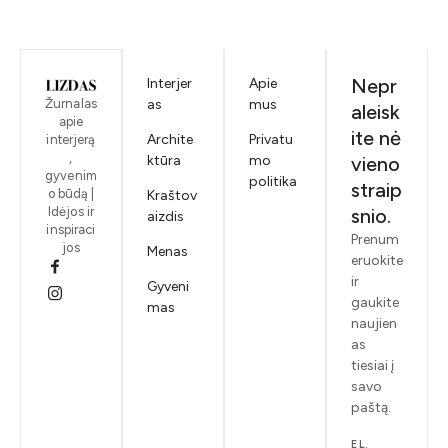
Nepr
Interjer
Apie
Žurnalas
as
mus
aleisk
apie
ite nė
Archite
Privatu
interjerą
,
ktūra
mo
vieno
gyvenim
politika
straip
o būdą |
Kraštov
Idėjos ir
snio.
aizdis
inspiraci
Prenum
jos
Menas
eruokite
ir
Gyveni
gaukite
mas
naujien
as
tiesiai į
savo
paštą.
EL.