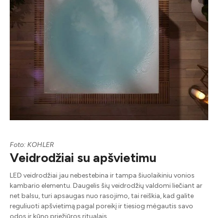
Foto: KOHLER
Veidrodžiai su apšvietimu
LED veidrodžiai jau nebestebina ir tampa šiuolaikiniu vonios
kambario elementu. Daugelis šių veidrodžių valdomi liečiant ar
net balsu, turi apsaugas nuo rasojimo, tai reiškia, kad galite
reguliuoti apšvietimą pagal poreikį ir tiesiog mėgautis savo
odos ir kūno priežiūros ritualais.