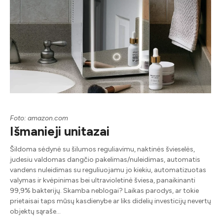
Foto: amazon.com
Išmanieji unitazai
Šildoma sėdynė su šilumos reguliavimu, naktinės švieselės,
judesiu valdomas dangčio pakelimas/nuleidimas, automatis
vandens nuleidimas su reguliuojamu jo kiekiu, automatizuotas
valymas ir kvėpinimas bei ultravioletinė šviesa, panaikinanti
99,9% bakterijų. Skamba neblogai? Laikas parodys, ar tokie
prietaisai taps mūsų kasdienybe ar liks didelių investicijų nevertų
objektų sąraše…