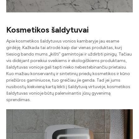
Kosmetikos šaldytuvai
Apie kosmetikos šaldytuvus vonios kambaryje jau esame
girdėję. Kažkada tai atrodė kaip dar vienas produktas, kurį
tiesiog bando mums „įkišti” gamintojai ir uždirbti pinigų. Tačiau
vis didėjant poreikiui sveikiems ir ekologiškiems produktams,
šaldytuvas vonioje gali tapti nieko nebestebinančiu prietaisu.
Kuo mažiau konservantų ir sintetinių priedų kosmetikos ir kūno
priežiūros gaminiuose, tuo greičiau jie genda. Tad jei jums
nusibostų kiekvieną kartą lėkti į šaldytuvą virtuvėje, kosmetikos
šaldytuvas vonioje būtų palenvinantis jūsų gyvenimą
sprendimas.