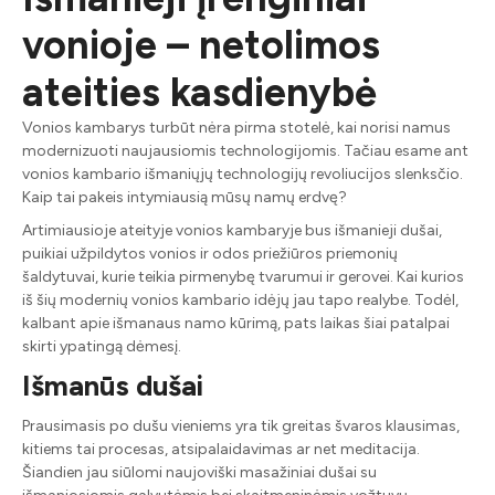
vonioje – netolimos
ateities kasdienybė
Vonios kambarys turbūt nėra pirma stotelė, kai norisi namus
modernizuoti naujausiomis technologijomis. Tačiau esame ant
vonios kambario išmaniųjų technologijų revoliucijos slenksčio.
Kaip tai pakeis intymiausią mūsų namų erdvę?
Artimiausioje ateityje vonios kambaryje bus išmanieji dušai,
puikiai užpildytos vonios ir odos priežiūros priemonių
šaldytuvai, kurie teikia pirmenybę tvarumui ir gerovei. Kai kurios
iš šių modernių vonios kambario idėjų jau tapo realybe. Todėl,
kalbant apie išmanaus namo kūrimą, pats laikas šiai patalpai
skirti ypatingą dėmesį.
Išmanūs dušai
Prausimasis po dušu vieniems yra tik greitas švaros klausimas,
kitiems tai procesas, atsipalaidavimas ar net meditacija.
Šiandien jau siūlomi naujoviški masažiniai dušai su