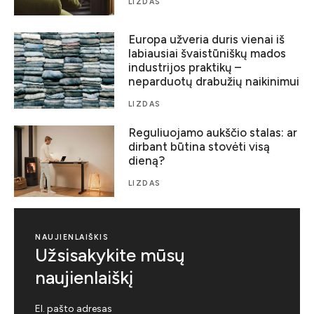
LIZDAS
Europa užveria duris vienai iš
labiausiai švaistūniškų mados
industrijos praktikų –
neparduotų drabužių naikinimui
LIZDAS
Reguliuojamo aukščio stalas: ar
dirbant būtina stovėti visą
dieną?
LIZDAS
NAUJIENLAIŠKIS
Užsisakykite mūsų
naujienlaiškį