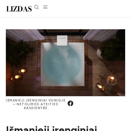
IŠMANIEJI ĮRENGINIAI VONIOJE
– NETOLIMOS ATEITIES
KASDIENYBĖ
Išmanieji įrenginiai