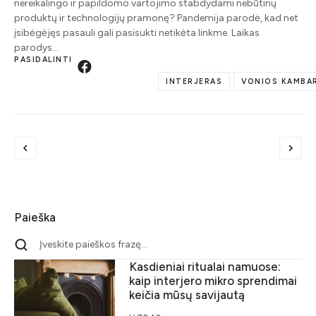
nereikalingo ir papildomo vartojimo stabdydami nebūtinų
produktų ir technologijų pramonę? Pandemija parodė, kad net
įsibėgėjęs pasauli gali pasisukti netikėta linkme. Laikas
parodys…
PASIDALINTI
INTERJERAS
VONIOS KAMBA
Paieška
Kasdieniai ritualai namuose:
kaip interjero mikro sprendimai
keičia mūsų savijautą