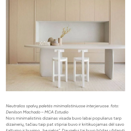
Neutralios spalvų paletės minimalistiniuose interjeruose. foto:
Denilson Machado – MCA Estudio
Nors minimalistinis dizainas visada buvo labai populiarus tarp
dizainerių, tačiau taip pat stipriai buvo ir kritikuojamas dėl savo
šaltumo ir buvimo ,,be sielos“. Daugeliui tai buvo būdas uždaryti