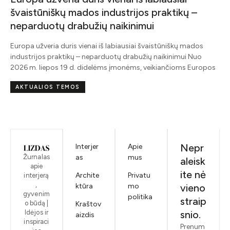
švaistūniškų mados industrijos praktikų –
neparduotų drabužių naikinimui
Europa užveria duris vienai iš labiausiai švaistūniškų mados
industrijos praktikų – neparduotų drabužių naikinimui Nuo
2026 m. liepos 19 d. didelėms įmonėms, veikiančioms Europos
AKTUALIOS TEMOS
Nepr
Interjer
Apie
Žurnalas
as
mus
aleisk
apie
ite nė
Archite
Privatu
interjerą
,
ktūra
mo
vieno
gyvenim
politika
straip
o būdą |
Kraštov
Idėjos ir
snio.
aizdis
inspiraci
Prenum