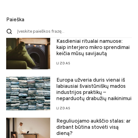
Paieška
Kasdieniai ritualai namuose:
kaip interjero mikro sprendimai
keičia mūsų savijautą
LIZDAS
Europa užveria duris vienai iš
labiausiai švaistūniškų mados
industrijos praktikų –
neparduotų drabužių naikinimui
LIZDAS
Reguliuojamo aukščio stalas: ar
dirbant būtina stovėti visą
dieną?