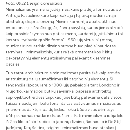
Foto: 0932 Design Consultants
Minimalizmas yra meno judėjimas, kuris pradėjo formuotis po
Antrojo Pasaulinio karo kaip reakcija į tų laikų modernizmą ir
abstraktų ekspresionizmą. Menininkai norėjo atsitraukti nuo
emocionalių ir išraiškingų šių žanrų savybių, kurios jiems atrodė
kaip prasiblaškymas nuo paties meno, kurdami jų įsitikinimu tai,
kas yra ,,tyriausia grožio forma“. 1960-ųjų vizualinių menų,
muzikos ir industrinio dizaino srityse buvo plačiai naudotas
terminas – minimalistinis, kuris reiškė ornamentikos ir kitų
dekoratyvinių elementų atsisakymą paliekant tik esmines
detales.
Tuo tarpu architektūroje minimalizmas pasireiškė kaip erdvės
ar struktūrų dalių sumažinimas iki pagrindinių elementų. Ši
tendencija išpopuliarėjo 1980-ųjų pabaigoje tarp Londono ir
Niujorko, kai mados butikų savininkai paprašė architektų
suprojektuoti erdves taip, kad jose būtų paliekama dalis vietos
tuščia, naudojami balti tonai, šaltas apšvietimas ir mažiausias
įmanomas daiktų ir baldų kiekis. Tokiu būdu visas dėmesys
būtų skiriamas madai ir drabužiams. Pati minimalizmo idėja kilo
iš Zen filosofinio tradicinio japonų dizaino, Bauhauso ir De Stijl
judėjimų. Kitų šaltinių teigimu, minimalizmas buvo atsakas į