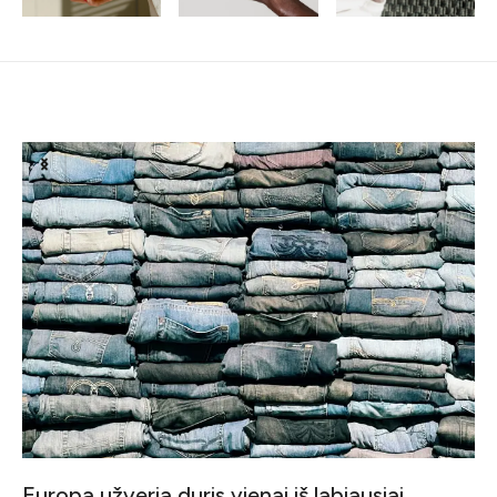
Susiję straipsniai
Europa užveria duris vienai iš labiausiai