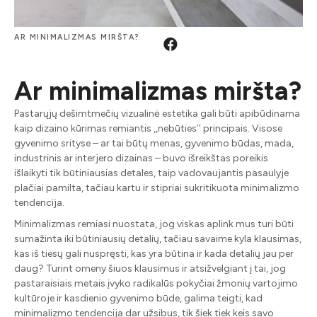
AR MINIMALIZMAS MIRŠTA?
Ar minimalizmas miršta?
Pastarųjų dešimtmečių vizualinė estetika gali būti apibūdinama
kaip dizaino kūrimas remiantis ,,nebūties’’ principais. Visose
gyvenimo srityse – ar tai būtų menas, gyvenimo būdas, mada,
industrinis ar interjero dizainas – buvo išreikštas poreikis
išlaikyti tik būtiniausias detales, taip vadovaujantis pasaulyje
plačiai pamilta, tačiau kartu ir stipriai sukritikuota minimalizmo
tendencija.
Minimalizmas remiasi nuostata, jog viskas aplink mus turi būti
sumažinta iki būtiniausių detalių, tačiau savaime kyla klausimas,
kas iš tiesų gali nuspręsti, kas yra būtina ir kada detalių jau per
daug? Turint omeny šiuos klausimus ir atsižvelgiant į tai, jog
pastaraisiais metais įvyko radikalūs pokyčiai žmonių vartojimo
kultūroje ir kasdienio gyvenimo būde, galima teigti, kad
minimalizmo tendencija dar užsibus, tik šiek tiek keis savo