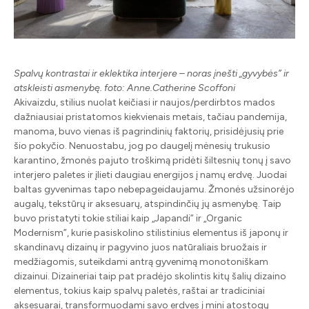
Spalvų kontrastai ir eklektika interjere – noras įnešti „gyvybės” ir
atskleisti asmenybę. foto: Anne.Catherine Scoffoni
Akivaizdu, stilius nuolat keičiasi ir naujos/perdirbtos mados
dažniausiai pristatomos kiekvienais metais, tačiau pandemija,
manoma, buvo vienas iš pagrindinių faktorių, prisidėjusių prie
šio pokyčio. Nenuostabu, jog po daugelį mėnesių trukusio
karantino, žmonės pajuto troškimą pridėti šiltesnių tonų į savo
interjero paletes ir įlieti daugiau energijos į namų erdvę. Juodai
baltas gyvenimas tapo nebepageidaujamu. Žmonės užsinorėjo
augalų, tekstūrų ir aksesuarų, atspindinčių jų asmenybę. Taip
buvo pristatyti tokie stiliai kaip „Japandi” ir „Organic
Modernism”, kurie pasiskolino stilistinius elementus iš japonų ir
skandinavų dizainų ir pagyvino juos natūraliais bruožais ir
medžiagomis, suteikdami antrą gyvenimą monotoniškam
dizainui. Dizaineriai taip pat pradėjo skolintis kitų šalių dizaino
elementus, tokius kaip spalvų paletės, raštai ar tradiciniai
aksesuarai, transformuodami savo erdves į mini atostogų