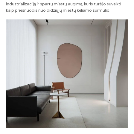
industrializaciją ir spartų miestų augimą, kuris turėjo suveikti
kaip priešnuodis nuo didžiųjų miestų keliamo šurmulio.