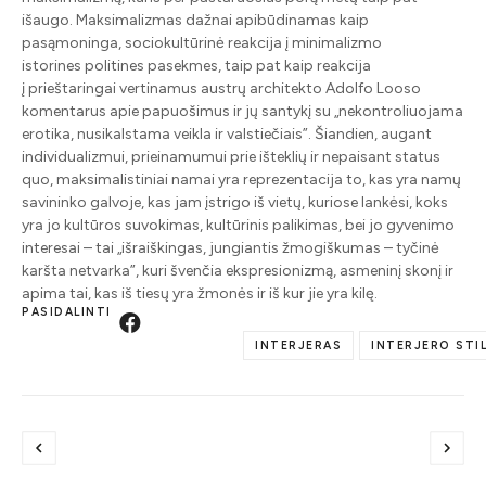
išaugo. Maksimalizmas dažnai apibūdinamas kaip
pasąmoninga, sociokultūrinė reakcija į minimalizmo
istorines politines pasekmes, taip pat kaip reakcija
į prieštaringai vertinamus austrų architekto Adolfo Looso
komentarus apie papuošimus ir jų santykį su „nekontroliuojama
erotika, nusikalstama veikla ir valstiečiais”. Šiandien, augant
individualizmui, prieinamumui prie išteklių ir nepaisant status
quo, maksimalistiniai namai yra reprezentacija to, kas yra namų
savininko galvoje, kas jam įstrigo iš vietų, kuriose lankėsi, koks
yra jo kultūros suvokimas, kultūrinis palikimas, bei jo gyvenimo
interesai – tai „išraiškingas, jungiantis žmogiškumas – tyčinė
karšta netvarka”, kuri švenčia ekspresionizmą, asmeninį skonį ir
apima tai, kas iš tiesų yra žmonės ir iš kur jie yra kilę.
PASIDALINTI
INTERJERAS
INTERJERO STIL