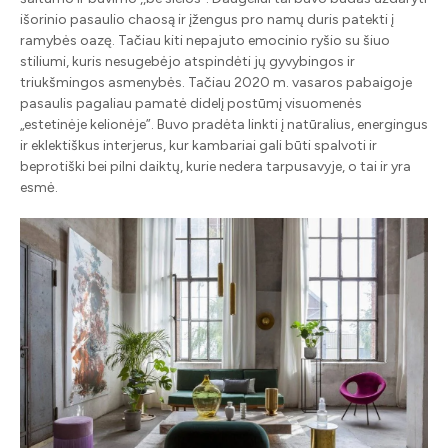
išorinio pasaulio chaosą ir įžengus pro namų duris patekti į
ramybės oazę. Tačiau kiti nepajuto emocinio ryšio su šiuo
stiliumi, kuris nesugebėjo atspindėti jų gyvybingos ir
triukšmingos asmenybės. Tačiau 2020 m. vasaros pabaigoje
pasaulis pagaliau pamatė didelį postūmį visuomenės
„estetinėje kelionėje”. Buvo pradėta linkti į natūralius, energingus
ir eklektiškus interjerus, kur kambariai gali būti spalvoti ir
beprotiški bei pilni daiktų, kurie nedera tarpusavyje, o tai ir yra
esmė.