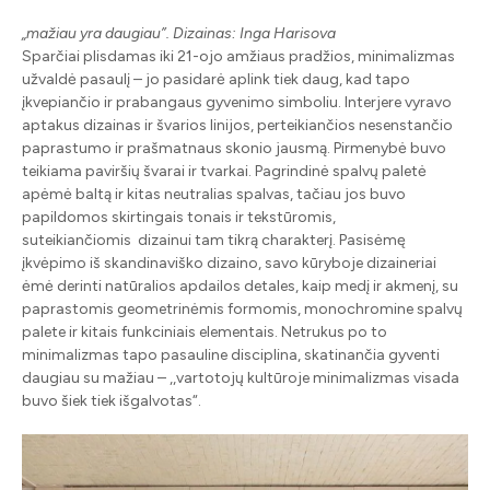
„mažiau yra daugiau”. Dizainas: Inga Harisova
Sparčiai plisdamas iki 21-ojo amžiaus pradžios, minimalizmas
užvaldė pasaulį – jo pasidarė aplink tiek daug, kad tapo
įkvepiančio ir prabangaus gyvenimo simboliu. Interjere vyravo
aptakus dizainas ir švarios linijos, perteikiančios nesenstančio
paprastumo ir prašmatnaus skonio jausmą. Pirmenybė buvo
teikiama paviršių švarai ir tvarkai. Pagrindinė spalvų paletė
apėmė baltą ir kitas neutralias spalvas, tačiau jos buvo
papildomos skirtingais tonais ir tekstūromis,
suteikiančiomis dizainui tam tikrą charakterį. Pasisėmę
įkvėpimo iš skandinaviško dizaino, savo kūryboje dizaineriai
ėmė derinti natūralios apdailos detales, kaip medį ir akmenį, su
paprastomis geometrinėmis formomis, monochromine spalvų
palete ir kitais funkciniais elementais. Netrukus po to
minimalizmas tapo pasauline disciplina, skatinančia gyventi
daugiau su mažiau – ,,vartotojų kultūroje minimalizmas visada
buvo šiek tiek išgalvotas“.