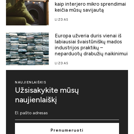
kaip interjero mikro sprendimai
keičia mūsų savijautą
LIZDAS
Europa užveria duris vienai iš
labiausiai švaistūniškų mados
industrijos praktikų –
neparduotų drabužių naikinimui
LIZDAS
NAUJIENLAIŠKIS
Užsisakykite mūsų
naujienlaiškį
Prenumeruoti