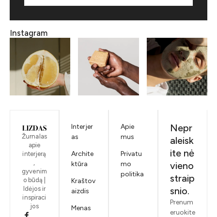
Instagram
Nepr
Interjer
Apie
Žurnalas
as
mus
aleisk
apie
ite nė
Archite
Privatu
interjerą
,
ktūra
mo
vieno
gyvenim
politika
straip
o būdą |
Kraštov
Idėjos ir
snio.
aizdis
inspiraci
Prenum
jos
Menas
eruokite