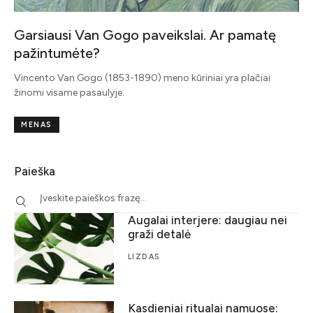
Garsiausi Van Gogo paveikslai. Ar pamatę
pažintumėte?
Vincento Van Gogo (1853-1890) meno kūriniai yra plačiai
žinomi visame pasaulyje.
MENAS
Paieška
Augalai interjere: daugiau nei
graži detalė
LIZDAS
Kasdieniai ritualai namuose: