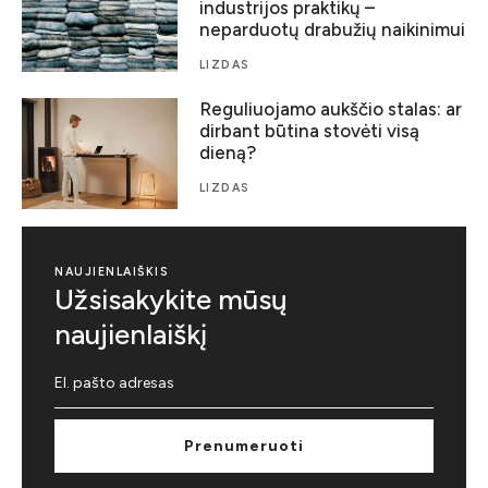
industrijos praktikų –
neparduotų drabužių naikinimui
LIZDAS
Reguliuojamo aukščio stalas: ar
dirbant būtina stovėti visą
dieną?
LIZDAS
NAUJIENLAIŠKIS
Užsisakykite mūsų
naujienlaiškį
Prenumeruoti