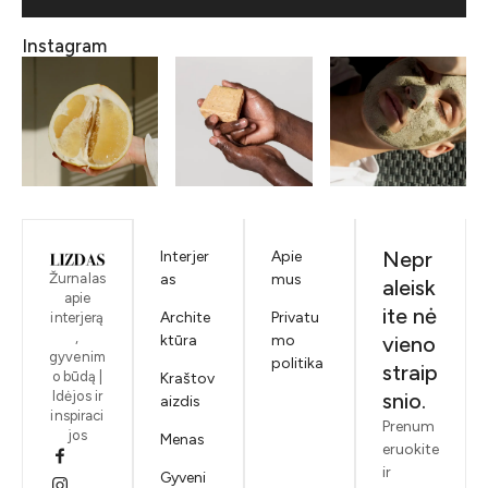
Instagram
Nepr
Interjer
Apie
Žurnalas
as
mus
aleisk
apie
ite nė
Archite
Privatu
interjerą
,
ktūra
mo
vieno
gyvenim
politika
straip
o būdą |
Kraštov
Idėjos ir
snio.
aizdis
inspiraci
Prenum
jos
Menas
eruokite
ir
Gyveni