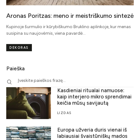
Aronas Poritzas: meno ir meistriškumo sintezė
Kupinoje šurmulio ir kūrybiškumo Bruklino aplinkoje, kur menas
susipina su naujovėmis, viena pavardė…
DEKORAS
Paieška
Kasdieniai ritualai namuose:
kaip interjero mikro sprendimai
keičia mūsų savijautą
LIZDAS
Europa užveria duris vienai iš
labiausiai švaistūniškų mados