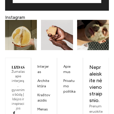
Instagram
Nepr
Interjer
Apie
Žurnalas
as
mus
aleisk
apie
ite nė
Archite
Privatu
interjerą
,
ktūra
mo
vieno
gyvenim
politika
straip
o būdą |
Kraštov
Idėjos ir
snio.
aizdis
inspiraci
Prenum
jos
Menas
eruokite