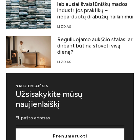
labiausiai švaistūniškų mados
industrijos praktikų –
neparduotų drabužių naikinimui
LIZDAS
Reguliuojamo aukščio stalas: ar
dirbant būtina stovėti visą
dieną?
LIZDAS
NAUJIENLAIŠKIS
Užsisakykite mūsų
naujienlaiškį
Prenumeruoti