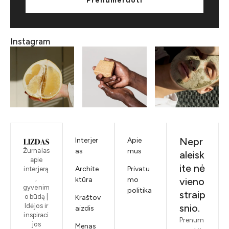
Prenumeruoti
Instagram
Nepr
Interjer
Apie
Žurnalas
as
mus
aleisk
apie
ite nė
Archite
Privatu
interjerą
,
ktūra
mo
vieno
gyvenim
politika
straip
o būdą |
Kraštov
Idėjos ir
snio.
aizdis
inspiraci
Prenum
jos
Menas