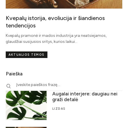
Kvepalų istorija, evoliucija ir šiandienos
tendencijos
Kvepalų pramonė ir mados industrija yra neatsiejamos,
glaudžiai susijusios sritys, kurios laikui…
AKTUALIOS TEMOS
Paieška
Augalai interjere: daugiau nei
graži detalė
LIZDAS