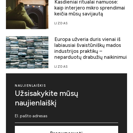
Kasdieniai ritualai namuose:
kaip interjero mikro sprendimai
keičia mūsų savijautą
LIZDAS
Europa užveria duris vienai iš
labiausiai švaistūniškų mados
industrijos praktikų –
neparduotų drabužių naikinimui
LIZDAS
NAUJIENLAIŠKIS
Užsisakykite mūsų
naujienlaiškį