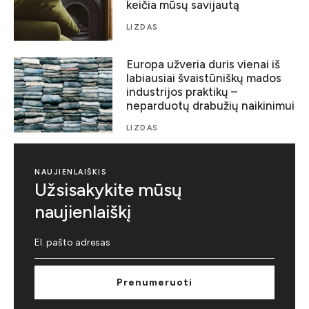
keičia mūsų savijautą
LIZDAS
Europa užveria duris vienai iš
labiausiai švaistūniškų mados
industrijos praktikų –
neparduotų drabužių naikinimui
LIZDAS
NAUJIENLAIŠKIS
Užsisakykite mūsų
naujienlaiškį
Prenumeruoti