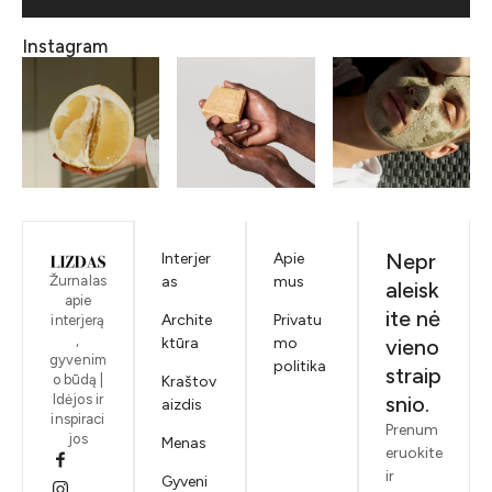
Instagram
Nepr
Interjer
Apie
Žurnalas
as
mus
aleisk
apie
ite nė
Archite
Privatu
interjerą
,
ktūra
mo
vieno
gyvenim
politika
straip
o būdą |
Kraštov
Idėjos ir
snio.
aizdis
inspiraci
Prenum
jos
Menas
eruokite
ir
Gyveni