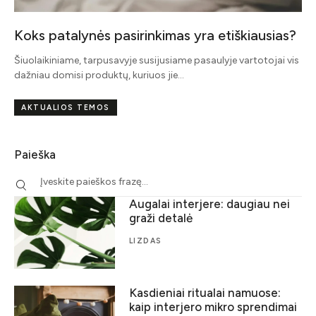
Koks patalynės pasirinkimas yra etiškiausias?
Šiuolaikiniame, tarpusavyje susijusiame pasaulyje vartotojai vis
dažniau domisi produktų, kuriuos jie…
AKTUALIOS TEMOS
Paieška
Augalai interjere: daugiau nei
graži detalė
LIZDAS
Kasdieniai ritualai namuose:
kaip interjero mikro sprendimai