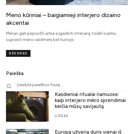
Meno kūriniai – baigiamieji interjero dizaino
akcentai
Menas gali papuošti arba sugadinti interjerą, todėl svarbu
suprasti meno vaidmenį bet kurioje…
DEKORAS
Paieška
Kasdieniai ritualai namuose:
kaip interjero mikro sprendimai
keičia mūsų savijautą
LIZDAS
Europa užveria duris vienai iš