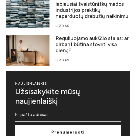
labiausiai švaistūniškų mados
industrijos praktikų –
neparduotų drabužių naikinimui
LIZDAS
Reguliuojamo aukščio stalas: ar
dirbant būtina stovėti visą
dieną?
LIZDAS
NAUJIENLAIŠKIS
Užsisakykite mūsų
naujienlaiškį
Prenumeruoti