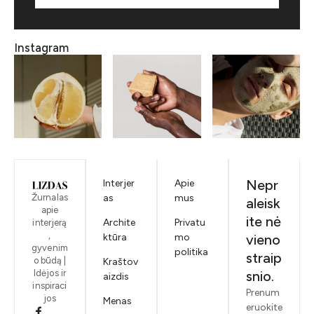
Instagram
Nepr
Interjer
Apie
Žurnalas
as
mus
aleisk
apie
ite nė
Archite
Privatu
interjerą
,
ktūra
mo
vieno
gyvenim
politika
straip
o būdą |
Kraštov
Idėjos ir
snio.
aizdis
inspiraci
Prenum
jos
Menas
eruokite