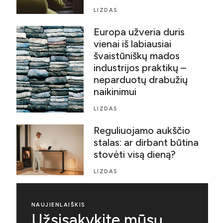
LIZDAS
Europa užveria duris
vienai iš labiausiai
švaistūniškų mados
industrijos praktikų –
neparduotų drabužių
naikinimui
LIZDAS
Reguliuojamo aukščio
stalas: ar dirbant būtina
stovėti visą dieną?
LIZDAS
NAUJIENLAIŠKIS
Užsisakykite mūsų