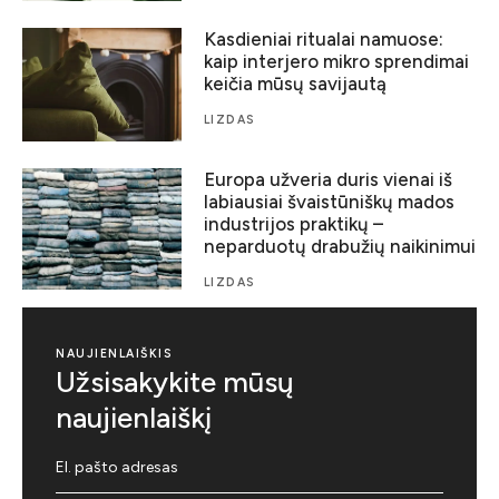
Kasdieniai ritualai namuose:
kaip interjero mikro sprendimai
keičia mūsų savijautą
LIZDAS
Europa užveria duris vienai iš
labiausiai švaistūniškų mados
industrijos praktikų –
neparduotų drabužių naikinimui
LIZDAS
NAUJIENLAIŠKIS
Užsisakykite mūsų
naujienlaiškį