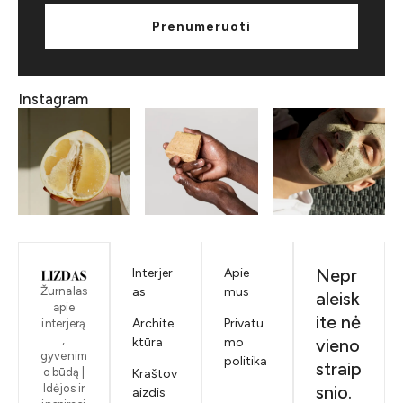
Prenumeruoti
Instagram
Nepr
Interjer
Apie
Žurnalas
as
mus
aleisk
apie
ite nė
Archite
Privatu
interjerą
,
ktūra
mo
vieno
gyvenim
politika
straip
o būdą |
Kraštov
Idėjos ir
snio.
aizdis