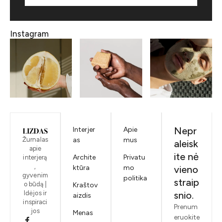
Instagram
Nepr
Interjer
Apie
Žurnalas
as
mus
aleisk
apie
ite nė
Archite
Privatu
interjerą
,
ktūra
mo
vieno
gyvenim
politika
straip
o būdą |
Kraštov
Idėjos ir
snio.
aizdis
inspiraci
Prenum
jos
Menas
eruokite