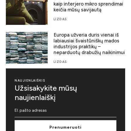
kaip interjero mikro sprendimai
keičia mūsų savijautą
LIZDAS
Europa užveria duris vienai iš
labiausiai švaistūniškų mados
industrijos praktikų –
neparduotų drabužių naikinimui
LIZDAS
NAUJIENLAIŠKIS
Užsisakykite mūsų
naujienlaiškį
Prenumeruoti