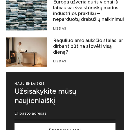
Europa užveria duris vienai iš
labiausiai švaistūniškų mados
industrijos praktikų –
neparduotų drabužių naikinimui
LIZDAS
Reguliuojamo aukščio stalas: ar
dirbant būtina stovėti visą
dieną?
LIZDAS
NAUJIENLAIŠKIS
Užsisakykite mūsų
naujienlaiškį