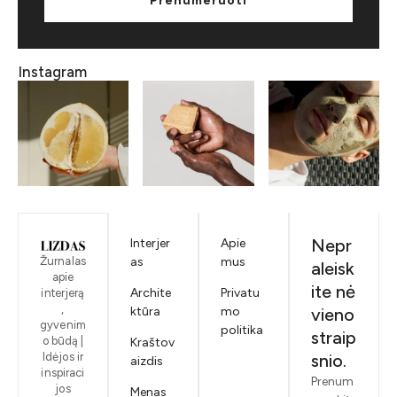
Prenumeruoti
Instagram
Nepr
Interjer
Apie
Žurnalas
as
mus
aleisk
apie
ite nė
Archite
Privatu
interjerą
,
ktūra
mo
vieno
gyvenim
politika
straip
o būdą |
Kraštov
Idėjos ir
snio.
aizdis
inspiraci
Prenum
jos
Menas