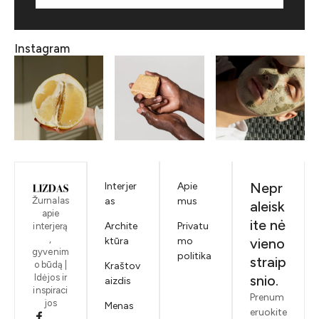
Instagram
Nepr
Interjer
Apie
Žurnalas
as
mus
aleisk
apie
ite nė
Archite
Privatu
interjerą
,
ktūra
mo
vieno
gyvenim
politika
straip
o būdą |
Kraštov
Idėjos ir
snio.
aizdis
inspiraci
Prenum
jos
Menas
eruokite