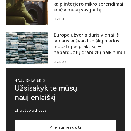
kaip interjero mikro sprendimai
keičia mūsų savijautą
LIZDAS
Europa užveria duris vienai iš
labiausiai švaistūniškų mados
industrijos praktikų –
neparduotų drabužių naikinimui
LIZDAS
NAUJIENLAIŠKIS
Užsisakykite mūsų
naujienlaiškį
Prenumeruoti