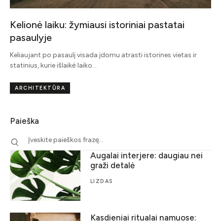
Kelionė laiku: žymiausi istoriniai pastatai
pasaulyje
Keliaujant po pasaulį visada įdomu atrasti istorines vietas ir
statinius, kurie išlaikė laiko…
ARCHITEKTŪRA
Paieška
Augalai interjere: daugiau nei
graži detalė
LIZDAS
Kasdieniai ritualai namuose: